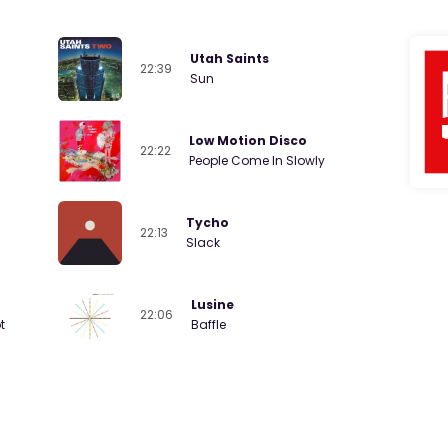
Utah Saints
22:39
Sun
Low Motion Disco
22:22
People Come In Slowly
Tycho
22:13
Slack
Lusine
22:06
t
Baffle