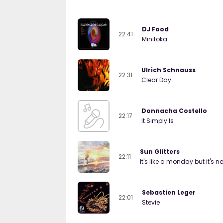
DJ Food
22:41
Minitoka
Ulrich Schnauss
22:31
Clear Day
Donnacha Costello
22:17
It Simply Is
Sun Glitters
22:11
It's like a monday but it's no
Sebastien Leger
22:01
Stevie