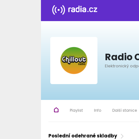
Radio C
Elektronický od
Playlist
Info
Další stanice
Poslední odehrané skladby