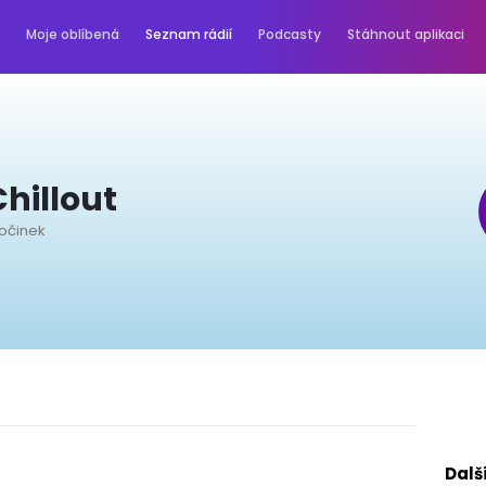
Moje oblíbená
Seznam rádií
Podcasty
Stáhnout aplikaci
hillout
počinek
Dalš