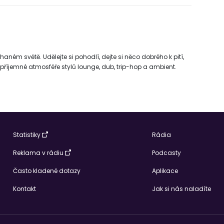
ém světě. Udělejte si pohodlí, dejte si něco dobrého k pití,
příjemné atmosféře stylů lounge, dub, trip-hop a ambient.
Statistiky
Rádia
Reklama v rádiu
Podcasty
Často kladené dotazy
Aplikace
Kontakt
Jak si nás naladíte