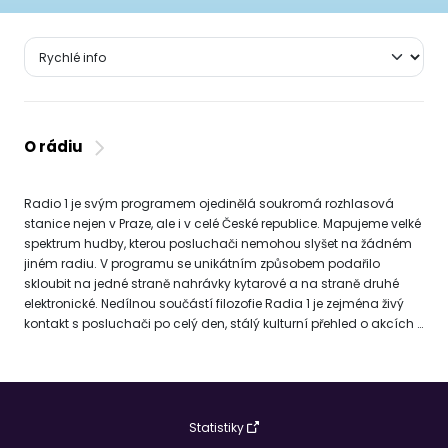
O rádiu
Radio 1 je svým programem ojedinělá soukromá rozhlasová
stanice nejen v Praze, ale i v celé České republice. Mapujeme velké
spektrum hudby, kterou posluchači nemohou slyšet na žádném
jiném radiu. V programu se unikátním způsobem podařilo
skloubit na jedné straně nahrávky kytarové a na straně druhé
elektronické. Nedílnou součástí filozofie Radia 1 je zejména živý
kontakt s posluchači po celý den, stálý kulturní přehled o akcích v
Praze i okolí, což dokazuje jak velké množství živých rozhovorů, tak
například pravidelný Kulturní servis a okamžité zařazování
nových nahrávek s akcentem na domácí tvorbu interpretů, kteří
nabízejí neotřelé hudební postupy. Po dobu své existence prošlo
Radio 1 určitým vývojem od počátečního převážně rockového
Statistiky
nezávislého rádia až k současnému obsažení velkého množství