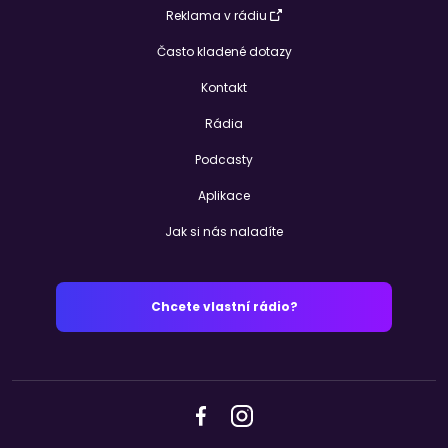
hudebních stylů. Radio 1 se nezaměřuje pouze na import muziky
Reklama v rádiu
ze zahraničí (oblíbená čtvrteční Hitparáda Radia 1), ale dává ve
Často kladené dotazy
vysílání značný prostor domácím interpretům. Dokladem může
být např. úterní československá hitparáda Velká sedma a
Kontakt
pravidelný čtvrteční pořad Inclubátor, který představuje
začínající domácí muzikanty a jejich demo snímky. K
Rádia
nedělnímu večeru také neodmyslitelně patří Novinky na
alternativní scéně, Intro a Seance. Součást vysílání tvoří i přímé
Podcasty
přenosy našich i zahraničních kapel a záznamy vystoupení v
rámci pořadu Radio 1 On Stage. Z okrajovějších žánrů vysílají
Aplikace
vlny R1 také blues Blue Train nebo Jazz a Fusion hodinka. V
Jak si nás naladíte
nabídce vysílání je již zmiňované mluvené slovo také v podobě
filmových novinek Odvážné palce, který nabízí k poslechu i
filmové soundtracky, dále cestovatelský Ešus, Knižní servis s
novinkami, diskuzní pořad se zajímavými hosty mnoha oborů
Chcete vlastní rádio?
Zátiší a samozřejmě Kulturní servis.