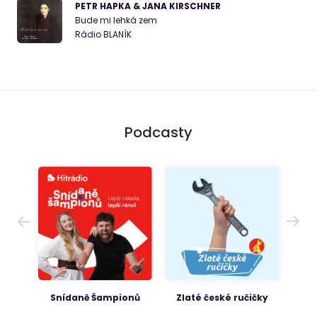
PETR HAPKA & JANA KIRSCHNER
Bude mi lehká zem
Rádio BLANÍK
Podcasty
ON
Snídaně Šampionů
Zlaté české ručičky