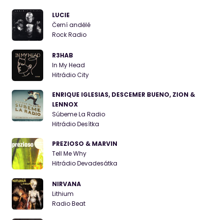
LUCIE
Černí andělé
Rock Radio
R3HAB
In My Head
Hitrádio City
ENRIQUE IGLESIAS, DESCEMER BUENO, ZION &
LENNOX
Súbeme La Radio
Hitrádio Desítka
PREZIOSO & MARVIN
Tell Me Why
Hitrádio Devadesátka
NIRVANA
Lithium
Radio Beat