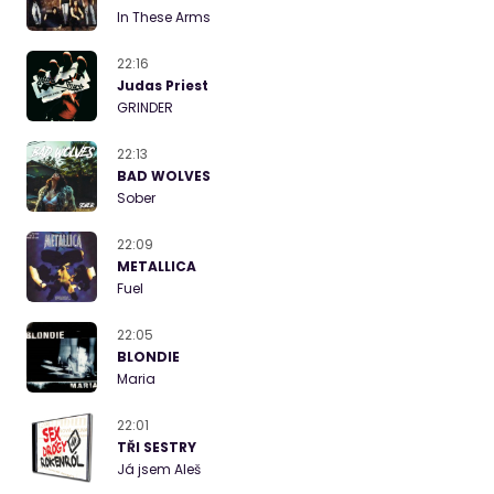
In These Arms
22:16
Judas Priest
GRINDER
22:13
BAD WOLVES
Sober
22:09
METALLICA
Fuel
22:05
BLONDIE
Maria
22:01
TŘI SESTRY
Já jsem Aleš