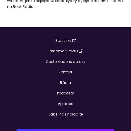
vybíráme jen to nejlepší. Nalaďte kytary a pojďte do toho s náma
na Rock Rádiu.
Statistiky
Reklama v rádiu
Často kladené dotazy
Kontakt
Rádia
Podcasty
Aplikace
Jak si nás naladíte