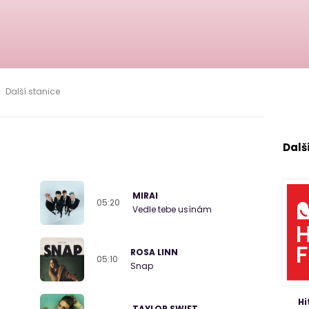
Další stanice
Dalš
MIRAI
05:20
Vedle tebe usínám
ROSA LINN
05:10
Snap
Hi
TAYLOR SWIFT