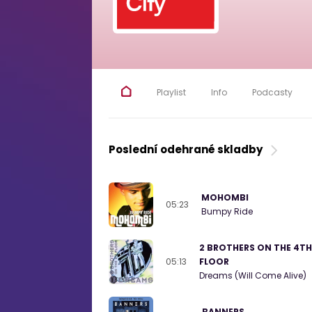
Playlist
Info
Podcasty
Poslední odehrané skladby
MOHOMBI
05:23
Bumpy Ride
2 BROTHERS ON THE 4TH
05:13
FLOOR
Dreams (Will Come Alive)
BANNERS