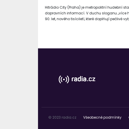
Hitrádio City (Praha) je metropolitní hudební sta
dopravních informací. V duchu sloganu „více hu
90. let, nového tisíciletí, které doplňují pečlivě v
© 2023 radia.cz
Všeobecné podmínky