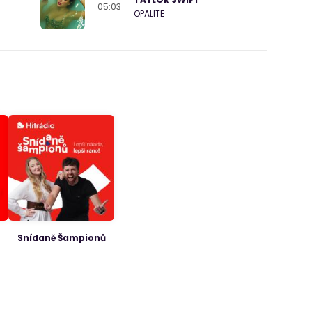
05:03
OPALITE
Snídaně Šampionů