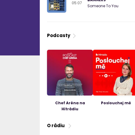
05:07
Someone To You
Podcasty
Chef Aréna na
Poslouchej mě
Hitrádiu
O rádiu