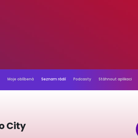
Moje oblíbená
Seznam rádií
Podcasty
Stáhnout aplikaci
o City