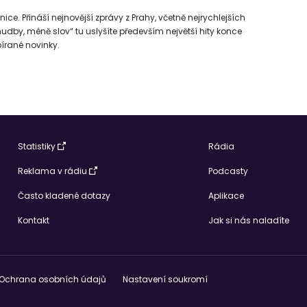
nice. Přináší nejnovější zprávy z Prahy, včetně nejrychlejších
dby, méně slov“ tu uslyšíte především největší hity konce
ybírané novinky.
Statistiky
Rádia
Reklama v rádiu
Podcasty
Často kladené dotazy
Aplikace
Kontakt
Jak si nás naladíte
Ochrana osobních údajů
Nastavení soukromí