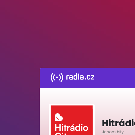
Hitrádi
Jenom hity