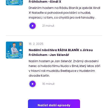
Fröhlichem -Xindl X
Dnešním hostem na Rádiu Blaník je zpěvák Xindl
X! Nalaďte si pohodové povídání o hudbě,
inspiraci, i o tom, co chystá pro své fanoušky.
21 minut
16
.
2
.
2025
Nedělní návštěva RÁDIA BLANÍK s Jirkou
Fröhlichem -Jan Sklenář
Naším hostem je Jan Sklenář. Známý divadelní
herec a hvězda filmu Nuda v Brně, který letos září
v hlavní roli muzikálu Beetlejuice v Hudebním
divadle Karlín.
16 minut
Načíst další episody