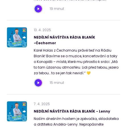
19 minut
13
.
4
.
2025
NEDĚLNÍ NÁVŠTĚVA RÁDIA BLANÍK
-Čechomor
Karel Holas z Čechomoru právě teď na Rádiu
Blaník! Bavíme se o muzice, koncertování a taky
o Konopišti – místě, které mu přirostlo k srdci: „Má
to tam úžasnou atmosféru. Lidi před tebou, jezero
za tebou… to se jen tak nevidí.“ 💛
15 minut
7
.
4
.
2025
NEDĚLNÍ NÁVŠTĚVA RÁDIA BLANÍK - Lenny
Naším dnešním hostem je zpěvačka, skladatelka
a držtitelka Anděla-Lenny. Nepropásněte