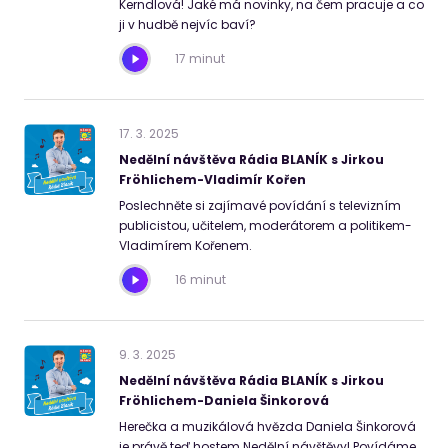
Kerndlová! Jaké má novinky, na čem pracuje a co
ji v hudbě nejvíc baví?
17 minut
17
.
3
.
2025
Nedělní návštěva Rádia BLANÍK s Jirkou
Fröhlichem-Vladimír Kořen
Poslechněte si zajímavé povídání s televizním
publicistou, učitelem, moderátorem a politikem-
Vladimírem Kořenem.
16 minut
9
.
3
.
2025
Nedělní návštěva Rádia BLANÍK s Jirkou
Fröhlichem-Daniela Šinkorová
Herečka a muzikálová hvězda Daniela Šinkorová
je právě teď hostem Nedělní návštěvy! Povídáme