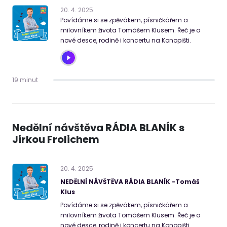
20
.
4
.
2025
Povídáme si se zpěvákem, písničkářem a
milovníkem života Tomášem Klusem. Řeč je o
nové desce, rodině i koncertu na Konopišti.
19 minut
Nedělní návštěva RÁDIA BLANÍK s
Jirkou Frolichem
20
.
4
.
2025
NEDĚLNÍ NÁVŠTĚVA RÁDIA BLANÍK -Tomáš
Klus
Povídáme si se zpěvákem, písničkářem a
milovníkem života Tomášem Klusem. Řeč je o
nové desce, rodině i koncertu na Konopišti.