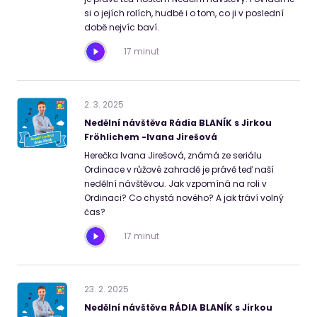
si o jejích rolích, hudbě i o tom, co ji v poslední
době nejvíc baví.
17 minut
2
.
3
.
2025
Nedělní návštěva Rádia BLANÍK s Jirkou
Fröhlichem -Ivana Jirešová
Herečka Ivana Jirešová, známá ze seriálu
Ordinace v růžové zahradě je právě teď naší
nedělní návštěvou. Jak vzpomíná na roli v
Ordinaci? Co chystá nového? A jak tráví volný
čas?
17 minut
23
.
2
.
2025
Nedělní návštěva RÁDIA BLANÍK s Jirkou