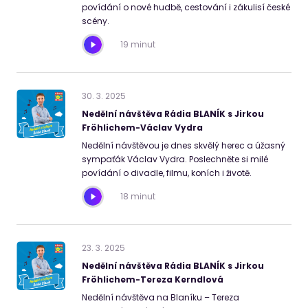
povídání o nové hudbě, cestování i zákulisí české
scény.
19 minut
30
.
3
.
2025
Nedělní návštěva Rádia BLANÍK s Jirkou
Fröhlichem-Václav Vydra
Nedělní návštěvou je dnes skvělý herec a úžasný
sympaťák Václav Vydra. Poslechněte si milé
povídání o divadle, filmu, koních i životě.
18 minut
23
.
3
.
2025
Nedělní návštěva Rádia BLANÍK s Jirkou
Fröhlichem-Tereza Kerndlová
Nedělní návštěva na Blaníku – Tereza