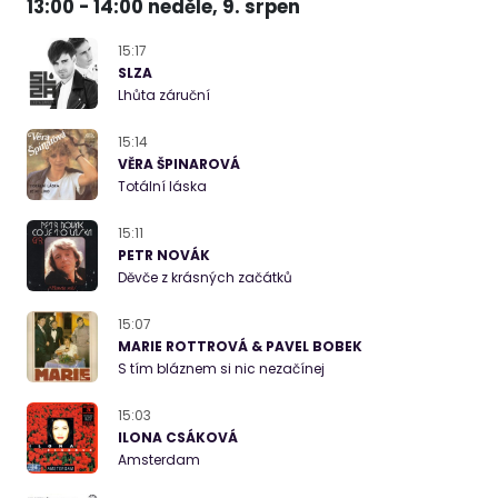
13:00 - 14:00 neděle, 9. srpen
15:17
SLZA
Lhůta záruční
15:14
VĚRA ŠPINAROVÁ
Totální láska
15:11
PETR NOVÁK
Děvče z krásných začátků
15:07
MARIE ROTTROVÁ & PAVEL BOBEK
S tím bláznem si nic nezačínej
15:03
ILONA CSÁKOVÁ
Amsterdam