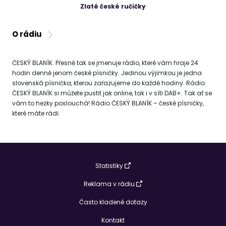
Zlaté české ručičky
O rádiu
ČESKÝ BLANÍK. Přesně tak se jmenuje rádio, které vám hraje 24
hodin denně jenom české písničky. Jedinou výjimkou je jedna
slovenská písnička, kterou zařazujeme do každé hodiny. Rádio
ČESKÝ BLANÍK si můžete pustit jak online, tak i v síti DAB+. Tak ať se
vám to hezky poslouchá! Rádio ČESKÝ BLANÍK – české písničky,
které máte rádi.
Statistiky
Reklama v rádiu
Často kladené dotazy
Kontakt