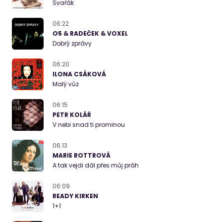
Svařák
06:22
O5 & RADEČEK & VOXEL
Dobrý zprávy
06:20
ILONA CSÁKOVÁ
Malý vůz
06:15
PETR KOLÁŘ
V nebi snad ti prominou
06:13
MARIE ROTTROVÁ
A tak vejdi dál přes můj práh
06:09
READY KIRKEN
1+1