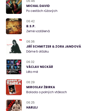
06:46
MICHAL DAVID
Po cestách růžových
06:42
B.S.P.
Země vzdálená
06:36
JIŘÍ SCHMITZER & ZORA JANDOVÁ
Dáme ti otázku
06:32
VÁCLAV NECKÁŘ
Léto mé
06:29
MIROSLAV ŽBIRKA
Balada o polných vtákoch
06:25
HARLEJ