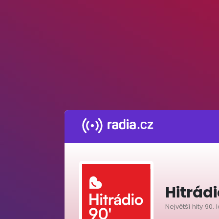
Hitrád
Největší hity 90. l