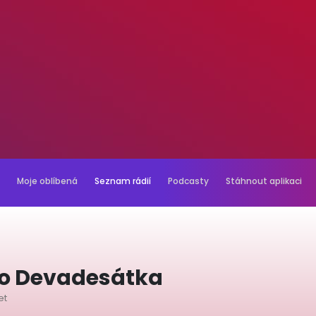
Moje oblíbená
Seznam rádií
Podcasty
Stáhnout aplikaci
io Devadesátka
et