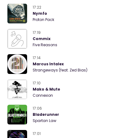
17:22
Nymfo
Proton Pack
17:19
Commix
Five Reasons
17:14
Marcus Intalex
Strangeways (feat. Zed Bias)
17:10
Mako & Mute
Connexion
17:06
Bladerunner
Spartan Law
17:01