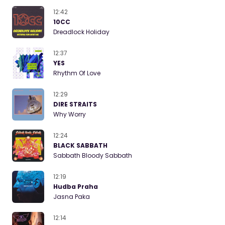
12:42
10CC
Dreadlock Holiday
12:37
YES
Rhythm Of Love
12:29
DIRE STRAITS
Why Worry
12:24
BLACK SABBATH
Sabbath Bloody Sabbath
12:19
Hudba Praha
Jasna Paka
12:14