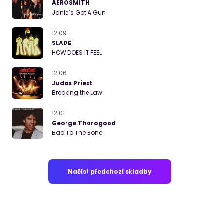
AEROSMITH
Janie`s Got A Gun
12:09
SLADE
HOW DOES IT FEEL
12:06
Judas Priest
Breaking the Law
12:01
George Thorogood
Bad To The Bone
Načíst předchozí skladby