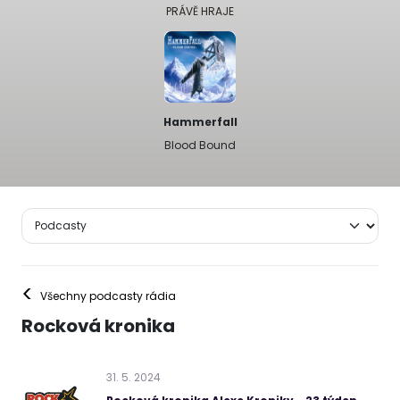
PRÁVĚ HRAJE
Hammerfall
Blood Bound
<
Všechny podcasty rádia
Rocková kronika
31
.
5
.
2024