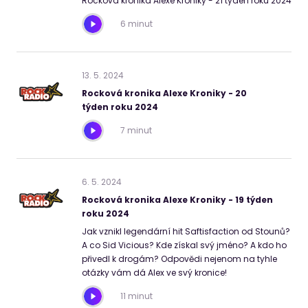
Rocková kronika Alexe Kroniky - 21 týden roku 2024
6 minut
13
.
5
.
2024
Rocková kronika Alexe Kroniky - 20
týden roku 2024
7 minut
6
.
5
.
2024
Rocková kronika Alexe Kroniky - 19 týden
roku 2024
Jak vznikl legendární hit Saftisfaction od Stounů?
A co Sid Vicious? Kde získal svý jméno? A kdo ho
přivedl k drogám? Odpovědi nejenom na tyhle
otázky vám dá Alex ve svý kronice!
11 minut