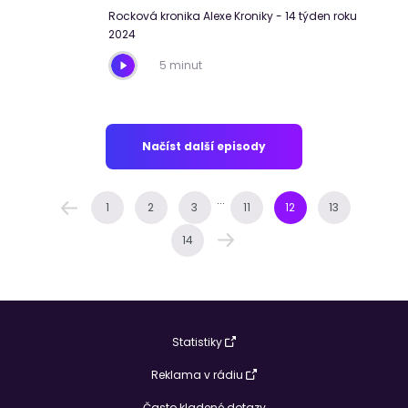
Rocková kronika Alexe Kroniky - 14 týden roku
2024
5 minut
Načíst další episody
...
1
2
3
11
12
13
14
Statistiky
Reklama v rádiu
Často kladené dotazy