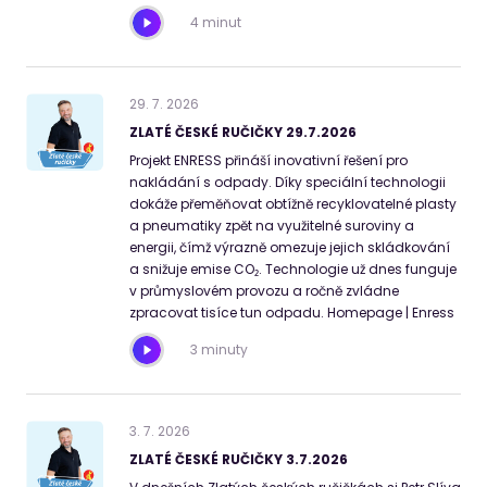
4 minut
29
.
7
.
2026
ZLATÉ ČESKÉ RUČIČKY 29.7.2026
Projekt ENRESS přináší inovativní řešení pro
nakládání s odpady. Díky speciální technologii
dokáže přeměňovat obtížně recyklovatelné plasty
a pneumatiky zpět na využitelné suroviny a
energii, čímž výrazně omezuje jejich skládkování
a snižuje emise CO₂. Technologie už dnes funguje
v průmyslovém provozu a ročně zvládne
zpracovat tisíce tun odpadu. Homepage | Enress
3 minuty
3
.
7
.
2026
ZLATÉ ČESKÉ RUČIČKY 3.7.2026