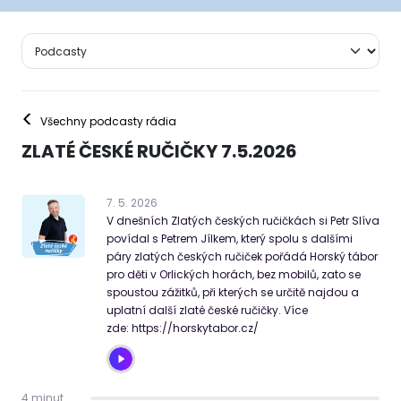
<
Všechny podcasty rádia
ZLATÉ ČESKÉ RUČIČKY 7.5.2026
7
.
5
.
2026
V dnešních Zlatých českých ručičkách si Petr Slíva
povídal s Petrem Jílkem, který spolu s dalšími
páry zlatých českých ručiček pořádá Horský tábor
pro děti v Orlických horách, bez mobilů, zato se
spoustou zážitků, při kterých se určitě najdou a
uplatní další zlaté české ručičky. Více
zde: https://horskytabor.cz/
4 minut