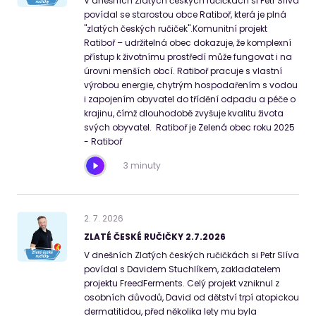
V dnešních Zlatých českých ručičkách si Petr Slíva
povídal se starostou obce Ratiboř, která je plná
"zlatých českých ručiček".Komunitní projekt
Ratiboř – udržitelná obec dokazuje, že komplexní
přístup k životnímu prostředí může fungovat i na
úrovni menších obcí. Ratiboř pracuje s vlastní
výrobou energie, chytrým hospodařením s vodou
i zapojením obyvatel do třídění odpadu a péče o
krajinu, čímž dlouhodobě zvyšuje kvalitu života
svých obyvatel. Ratiboř je Zelená obec roku 2025
- Ratiboř
3 minuty
2
.
7
.
2026
ZLATÉ ČESKÉ RUČIČKY 2.7.2026
V dnešních Zlatých českých ručičkách si Petr Slíva
povídal s Davidem Stuchlíkem, zakladatelem
projektu FreedFerments. Celý projekt vzniknul z
osobních důvodů, David od dětství trpí atopickou
dermatitidou, před několika lety mu byla