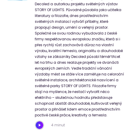
Decoled a autorkou projektu světelných výstav
STORY OF LIGHTS. Původně působila jako učitelka
literatury a filozofie, dnes prostřednictvím
světelných instalací vytváří příběhy, které
propojují design, umění a veřejný prostor.
Společně se svou rodinou vybudovala z české
firmy respektovanou evropskou značku, která si i
přes rychlý růst zachovává důraz na vlastní
výrobu, kvalitní řemeslo, originalitu a dlouhodobé
vztahy se zákazníky.Decoled působí téměř třicet
let na trhu a dnes realizuje projekty ve dvanácti
evropských zemích. Vedle tradiční vánoční
výzdoby měst se stále více zaměřuje na celoroční
světelné instalace, architektonické nasvícení a
světelné parky STORY OF LIGHTS. Filozofie firmy
stojí na myšlence, že nestačí vytvořit něco
efektního – skutečnou hodnotu představuje
schopnost obstát dlouhodobě, kultivovat veřejný
prostor a přinášet lidem emoce prostřednictvím
poctivé české práce, kreativity a řemesla.
4 minut