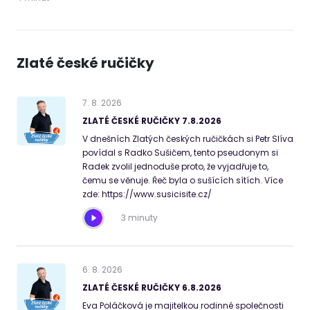
Zlaté české ručičky
7
.
8
.
2026
ZLATÉ ČESKÉ RUČIČKY 7.8.2026
V dnešních Zlatých českých ručičkách si Petr Slíva
povídal s Radko Sušičem, tento pseudonym si
Radek zvolil jednoduše proto, že vyjadřuje to,
čemu se věnuje. Řeč byla o sušících sítích. Více
zde: https://www.susicisite.cz/
3 minuty
6
.
8
.
2026
ZLATÉ ČESKÉ RUČIČKY 6.8.2026
Eva Poláčková je majitelkou rodinné společnosti