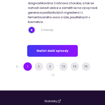
diagnostikována Crohnova choroba, a tak se
rozhodl oslovit vědce a zaměřit se na vývoj nové
generace postbiotických ingrediencí z
fermentovaného ovsa a rýže, použitelných v
kosmetice.
3 minuty
Načíst další episody
...
1
2
3
73
74
75
Statistiky