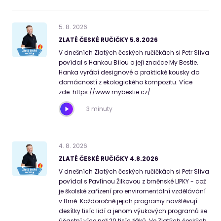
5
.
8
.
2026
ZLATÉ ČESKÉ RUČIČKY 5.8.2026
V dnešních Zlatých českých ručičkách si Petr Slíva
povídal s Hankou Bílou o její značce My Bestie.
Hanka vyrábí designové a praktické kousky do
domácností z ekologického kompozitu. Více
zde: https://www.mybestie.cz/
3 minuty
4
.
8
.
2026
ZLATÉ ČESKÉ RUČIČKY 4.8.2026
V dnešních Zlatých českých ručičkách si Petr Slíva
povídal s Pavlínou Žilkovou z brněnské LIPKY - což
je školské zařízení pro enviromentální vzdělávání
v Brně. Každoročně jejich programy navštěvují
desítky tisíc lidí a jenom výukových programů se
účastní více než 20 tisíc žáků. Ve Zlatých českých