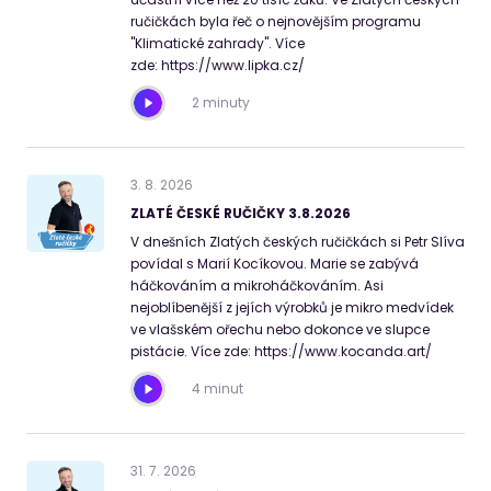
ručičkách byla řeč o nejnovějším programu
"Klimatické zahrady". Více
zde: https://www.lipka.cz/
2 minuty
3
.
8
.
2026
ZLATÉ ČESKÉ RUČIČKY 3.8.2026
V dnešních Zlatých českých ručičkách si Petr Slíva
povídal s Marií Kocíkovou. Marie se zabývá
háčkováním a mikroháčkováním. Asi
nejoblíbenější z jejích výrobků je mikro medvídek
ve vlašském ořechu nebo dokonce ve slupce
pistácie. Více zde: https://www.kocanda.art/
4 minut
31
.
7
.
2026