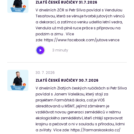
ZLATÉ ČESKÉ RUČIČKY 31.7.2026
V dnešních ZČR si Petr Slíva povídal s Vendulou
Tesařovou, která se věnuje tvorbě jutových věnců
a dekorací, a zatímco venku udeřila letní vedra,
Vendula už má plné ruce práce s přípravou na
podzim a zimu . Více
zde: https://www.facebook.com/jutove.vence
3 minuty
30
.
7
.
2026
ZLATÉ ČESKÉ RUČIČKY 30.7.2026
V dnešních Zlatých českých ručičkách si Petr Slíva
povídal s Janem Valeškou, který stojí za
projektem Farmářská škola, což je VOŠ
akreditovaná u MŠMT, jejímž záměrem je
vzdělávat novou generaci zemědělců v režimu
ekologického zemědělství, kteří chtějí spravovat
krajinu a pečovat o ni v souladu s přírodou, lidmi
a zvířaty. Více zde: https://farmarskaskola.cz/