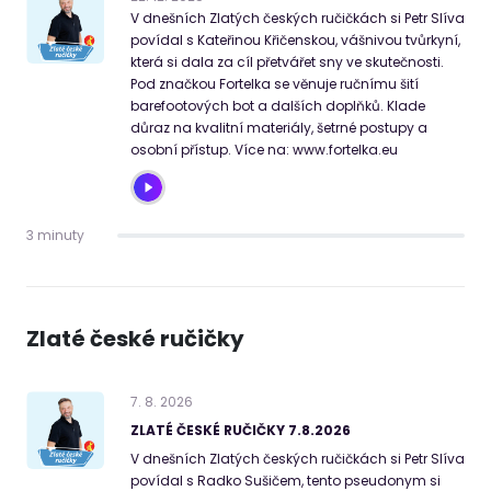
V dnešních Zlatých českých ručičkách si Petr Slíva
povídal s Kateřinou Křičenskou, vášnivou tvůrkyní,
která si dala za cíl přetvářet sny ve skutečnosti.
Pod značkou Fortelka se věnuje ručnímu šití
barefootových bot a dalších doplňků. Klade
důraz na kvalitní materiály, šetrné postupy a
osobní přístup. Více na: www.fortelka.eu
3 minuty
Zlaté české ručičky
7
.
8
.
2026
ZLATÉ ČESKÉ RUČIČKY 7.8.2026
V dnešních Zlatých českých ručičkách si Petr Slíva
povídal s Radko Sušičem, tento pseudonym si