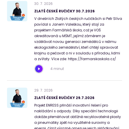
30
.
7
.
2026
ZLATÉ ČESKÉ RUČIČKY 30.7.2026
V dnešních Zlatých českých ručičkách si Petr Slíva
povídal s Janem Valeškou, který stojí za
projektem Farmářská škola, což je VOŠ
akreditovaná u MŠMT, jejímž záměrem je
vzdělávat novou generaci zemědělců v režimu
ekologického zemědělství, kteří chtějí spravovat
krajinu a pečovat o ni v souladu s přírodou, lidmi
a zvířaty. Více zde: https://farmarskaskola.cz/
4 minut
29
.
7
.
2026
ZLATÉ ČESKÉ RUČIČKY 29.7.2026
Projekt ENRESS přináší inovativní řešení pro
nakládání s odpady. Díky speciální technologii
dokáže přeměňovat obtížně recyklovatelné plasty
a pneumatiky zpět na využitelné suroviny a
energii, čímž výrazně omezuje jejich skládkování