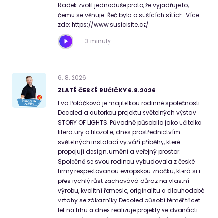
Radek zvolil jednoduše proto, že vyjadřuje to,
čemu se věnuje. Řeč byla o sušících sítích. Více
zde: https://www.susicisite.cz/
3 minuty
6
.
8
.
2026
ZLATÉ ČESKÉ RUČIČKY 6.8.2026
Eva Poláčková je majitelkou rodinné společnosti
Decoled a autorkou projektu světelných výstav
STORY OF LIGHTS. Původně působila jako učitelka
literatury a filozofie, dnes prostřednictvím
světelných instalací vytváří příběhy, které
propojují design, umění a veřejný prostor.
Společně se svou rodinou vybudovala z české
firmy respektovanou evropskou značku, která si i
přes rychlý růst zachovává důraz na vlastní
výrobu, kvalitní řemeslo, originalitu a dlouhodobé
vztahy se zákazníky.Decoled působí téměř třicet
let na trhu a dnes realizuje projekty ve dvanácti