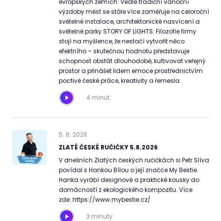
evropských zemích. Vedle tradiční vánoční
výzdoby měst se stále více zaměřuje na celoroční
světelné instalace, architektonické nasvícení a
světelné parky STORY OF LIGHTS. Filozofie firmy
stojí na myšlence, že nestačí vytvořit něco
efektního – skutečnou hodnotu představuje
schopnost obstát dlouhodobě, kultivovat veřejný
prostor a přinášet lidem emoce prostřednictvím
poctivé české práce, kreativity a řemesla.
4 minut
5
.
8
.
2026
ZLATÉ ČESKÉ RUČIČKY 5.8.2026
V dnešních Zlatých českých ručičkách si Petr Slíva
povídal s Hankou Bílou o její značce My Bestie.
Hanka vyrábí designové a praktické kousky do
domácností z ekologického kompozitu. Více
zde: https://www.mybestie.cz/
3 minuty