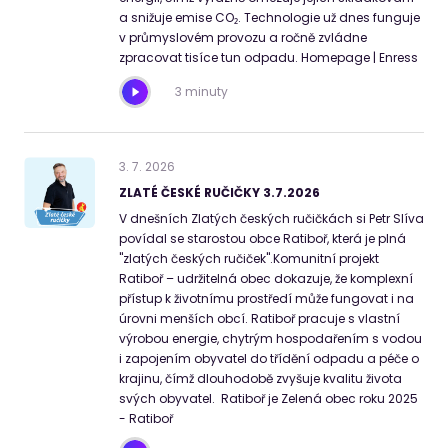
a snižuje emise CO₂. Technologie už dnes funguje
v průmyslovém provozu a ročně zvládne
zpracovat tisíce tun odpadu. Homepage | Enress
3 minuty
3
.
7
.
2026
ZLATÉ ČESKÉ RUČIČKY 3.7.2026
V dnešních Zlatých českých ručičkách si Petr Slíva
povídal se starostou obce Ratiboř, která je plná
"zlatých českých ručiček".Komunitní projekt
Ratiboř – udržitelná obec dokazuje, že komplexní
přístup k životnímu prostředí může fungovat i na
úrovni menších obcí. Ratiboř pracuje s vlastní
výrobou energie, chytrým hospodařením s vodou
i zapojením obyvatel do třídění odpadu a péče o
krajinu, čímž dlouhodobě zvyšuje kvalitu života
svých obyvatel. Ratiboř je Zelená obec roku 2025
- Ratiboř