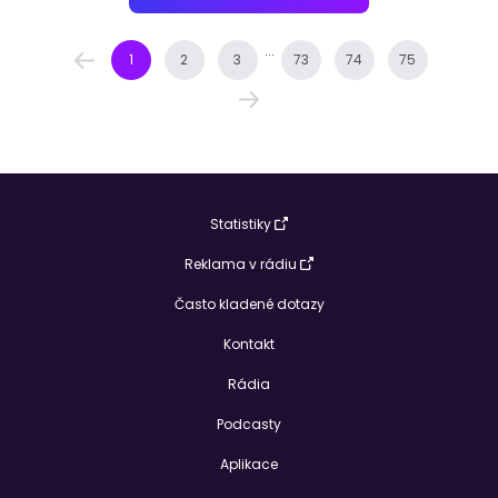
...
1
2
3
73
74
75
Statistiky
Reklama v rádiu
Často kladené dotazy
Kontakt
Rádia
Podcasty
Aplikace