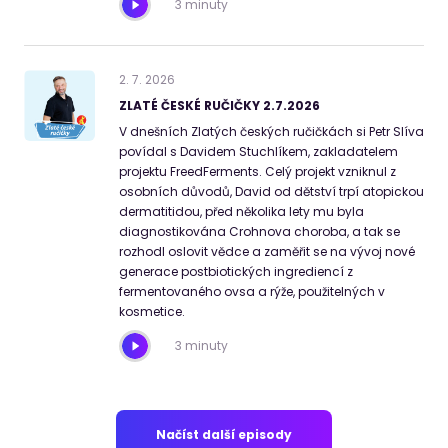
3 minuty
2
.
7
.
2026
ZLATÉ ČESKÉ RUČIČKY 2.7.2026
V dnešních Zlatých českých ručičkách si Petr Slíva
povídal s Davidem Stuchlíkem, zakladatelem
projektu FreedFerments. Celý projekt vzniknul z
osobních důvodů, David od dětství trpí atopickou
dermatitidou, před několika lety mu byla
diagnostikována Crohnova choroba, a tak se
rozhodl oslovit vědce a zaměřit se na vývoj nové
generace postbiotických ingrediencí z
fermentovaného ovsa a rýže, použitelných v
kosmetice.
3 minuty
Načíst další episody