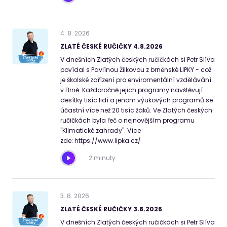
4
.
8
.
2026
ZLATÉ ČESKÉ RUČIČKY 4.8.2026
V dnešních Zlatých českých ručičkách si Petr Slíva
povídal s Pavlínou Žilkovou z brněnské LIPKY - což
je školské zařízení pro enviromentální vzdělávání
v Brně. Každoročně jejich programy navštěvují
desítky tisíc lidí a jenom výukových programů se
účastní více než 20 tisíc žáků. Ve Zlatých českých
ručičkách byla řeč o nejnovějším programu
"Klimatické zahrady". Více
zde: https://www.lipka.cz/
2 minuty
3
.
8
.
2026
ZLATÉ ČESKÉ RUČIČKY 3.8.2026
V dnešních Zlatých českých ručičkách si Petr Slíva