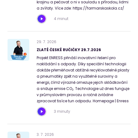
krajinu a pečovat o ni v souladu s přírodou, lidmi
a zvířaty. Více zde: https://farmarskaskola.cz/
4 minut
29
.
7
.
2026
ZLATÉ ČESKÉ RUČIČKY 29.7.2026
Projekt ENRESS přináší inovativní řešení pro
nakládání s odpady. Díky speciální technologii
dokáže přeměňovat obtížně recyklovatelné plasty
a pneumatiky zpět na využitelné suroviny a
energii, čímž výrazně omezuje jejich skládkování
a snižuje emise CO₂. Technologie už dnes funguje
v průmyslovém provozu a ročně zvládne
zpracovat tisíce tun odpadu. Homepage | Enress
3 minuty
3
.
7
.
2026