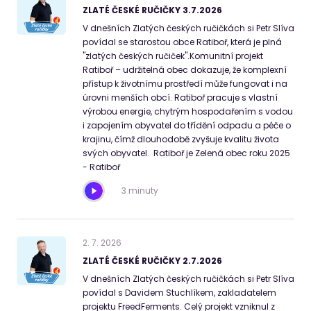
ZLATÉ ČESKÉ RUČIČKY 3.7.2026
V dnešních Zlatých českých ručičkách si Petr Slíva
povídal se starostou obce Ratiboř, která je plná
"zlatých českých ručiček".Komunitní projekt
Ratiboř – udržitelná obec dokazuje, že komplexní
přístup k životnímu prostředí může fungovat i na
úrovni menších obcí. Ratiboř pracuje s vlastní
výrobou energie, chytrým hospodařením s vodou
i zapojením obyvatel do třídění odpadu a péče o
krajinu, čímž dlouhodobě zvyšuje kvalitu života
svých obyvatel. Ratiboř je Zelená obec roku 2025
- Ratiboř
3 minuty
2
.
7
.
2026
ZLATÉ ČESKÉ RUČIČKY 2.7.2026
V dnešních Zlatých českých ručičkách si Petr Slíva
povídal s Davidem Stuchlíkem, zakladatelem
projektu FreedFerments. Celý projekt vzniknul z