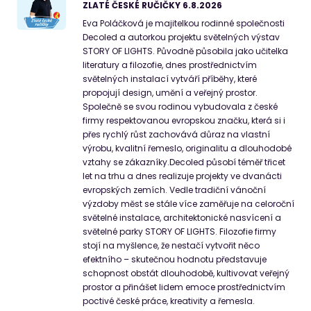
ZLATÉ ČESKÉ RUČIČKY 6.8.2026
Eva Poláčková je majitelkou rodinné společnosti
Decoled a autorkou projektu světelných výstav
STORY OF LIGHTS. Původně působila jako učitelka
literatury a filozofie, dnes prostřednictvím
světelných instalací vytváří příběhy, které
propojují design, umění a veřejný prostor.
Společně se svou rodinou vybudovala z české
firmy respektovanou evropskou značku, která si i
přes rychlý růst zachovává důraz na vlastní
výrobu, kvalitní řemeslo, originalitu a dlouhodobé
vztahy se zákazníky.Decoled působí téměř třicet
let na trhu a dnes realizuje projekty ve dvanácti
evropských zemích. Vedle tradiční vánoční
výzdoby měst se stále více zaměřuje na celoroční
světelné instalace, architektonické nasvícení a
světelné parky STORY OF LIGHTS. Filozofie firmy
stojí na myšlence, že nestačí vytvořit něco
efektního – skutečnou hodnotu představuje
schopnost obstát dlouhodobě, kultivovat veřejný
prostor a přinášet lidem emoce prostřednictvím
poctivé české práce, kreativity a řemesla.