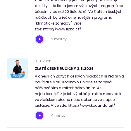
desítky tisíc lidí a jenom výukových programů se
účastní více než 20 tisíc žáků. Ve Zlatých českých
ručičkách byla řeč o nejnovějším programu
"Klimatické zahrady". Více
zde: https://www.lipka.cz/
2 minuty
3
.
8
.
2026
ZLATÉ ČESKÉ RUČIČKY 3.8.2026
V dnešních Zlatých českých ručičkách si Petr Slíva
povídal s Marií Kocíkovou. Marie se zabývá
háčkováním a mikroháčkováním. Asi
nejoblíbenější z jejích výrobků je mikro medvídek
ve vlašském ořechu nebo dokonce ve slupce
pistácie. Více zde: https://www.kocanda.art/
4 minut