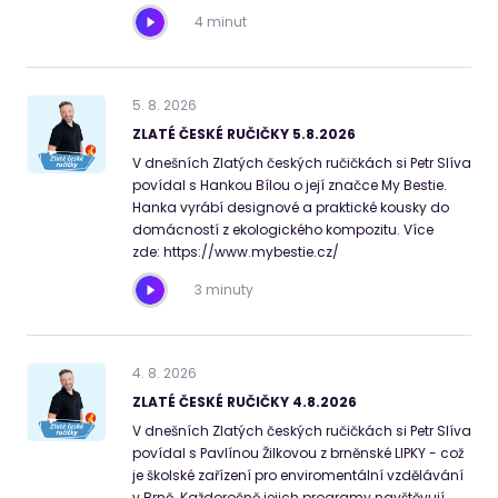
4 minut
5
.
8
.
2026
ZLATÉ ČESKÉ RUČIČKY 5.8.2026
V dnešních Zlatých českých ručičkách si Petr Slíva
povídal s Hankou Bílou o její značce My Bestie.
Hanka vyrábí designové a praktické kousky do
domácností z ekologického kompozitu. Více
zde: https://www.mybestie.cz/
3 minuty
4
.
8
.
2026
ZLATÉ ČESKÉ RUČIČKY 4.8.2026
V dnešních Zlatých českých ručičkách si Petr Slíva
povídal s Pavlínou Žilkovou z brněnské LIPKY - což
je školské zařízení pro enviromentální vzdělávání
v Brně. Každoročně jejich programy navštěvují