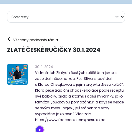
<
Všechny podcasty rádia
ZLATÉ ČESKÉ RUČIČKY 30.1.2024
30
.
1
.
2024
V dnešních Zlatých českých ručičkách jsme si
zase dali něco na zub. Petr Slíva si povídal
s Klárou Chvojkovou o jejím projektu „Nesu koláč“.
Klára peče tradiční chodské koláče podle receptu
své babičky, přidala k tomu i další mňamky, jako
famózní „bůčkovou pomazánku“ a když se někde
se svým menu objeví, její stánek má vždy
vyprodáno jako první. Více zde:
https://www.facebook.com/nesukolac