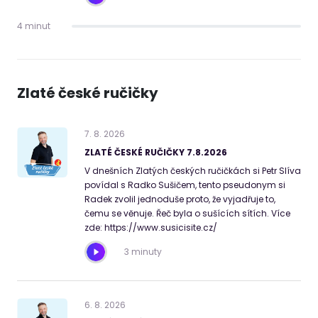
4 minut
Zlaté české ručičky
7
.
8
.
2026
ZLATÉ ČESKÉ RUČIČKY 7.8.2026
V dnešních Zlatých českých ručičkách si Petr Slíva
povídal s Radko Sušičem, tento pseudonym si
Radek zvolil jednoduše proto, že vyjadřuje to,
čemu se věnuje. Řeč byla o sušících sítích. Více
zde: https://www.susicisite.cz/
3 minuty
6
.
8
.
2026