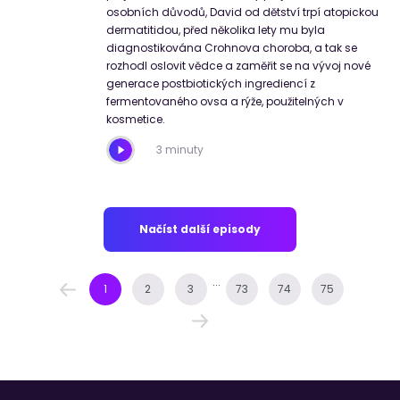
osobních důvodů, David od dětství trpí atopickou
dermatitidou, před několika lety mu byla
diagnostikována Crohnova choroba, a tak se
rozhodl oslovit vědce a zaměřit se na vývoj nové
generace postbiotických ingrediencí z
fermentovaného ovsa a rýže, použitelných v
kosmetice.
3 minuty
Načíst další episody
...
1
2
3
73
74
75