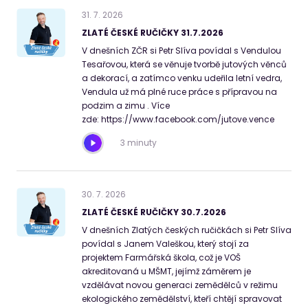
31
.
7
.
2026
ZLATÉ ČESKÉ RUČIČKY 31.7.2026
V dnešních ZČR si Petr Slíva povídal s Vendulou
Tesařovou, která se věnuje tvorbě jutových věnců
a dekorací, a zatímco venku udeřila letní vedra,
Vendula už má plné ruce práce s přípravou na
podzim a zimu . Více
zde: https://www.facebook.com/jutove.vence
3 minuty
30
.
7
.
2026
ZLATÉ ČESKÉ RUČIČKY 30.7.2026
V dnešních Zlatých českých ručičkách si Petr Slíva
povídal s Janem Valeškou, který stojí za
projektem Farmářská škola, což je VOŠ
akreditovaná u MŠMT, jejímž záměrem je
vzdělávat novou generaci zemědělců v režimu
ekologického zemědělství, kteří chtějí spravovat