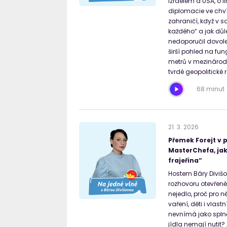
Izraelem a USA, o 
diplomacie ve chvíl
zahraničí, když v 
každého“ a jak důl
nedoporučil dovole
širší pohled na fu
metrů v mezinárodn
tvrdé geopolitické r
68 minut
21
.
3
.
2026
Přemek Forejt v 
MasterChefa, jak 
frajeřina“
Hostem Báry Divišo
rozhovoru otevřeně 
nejedlo, proč pro n
vaření, děti i vlast
nevnímá jako splněn
jídla nemají nutit?