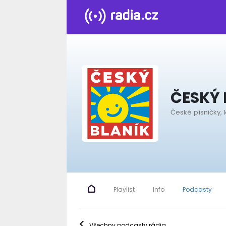
ČESKÝ 
České písničky, 
Playlist
Info
Podcasty
<
Všechny podcasty rádia