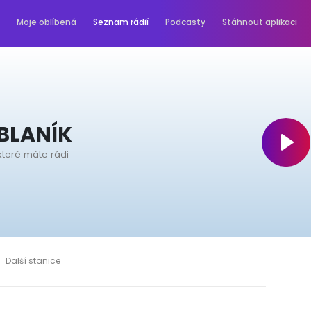
Moje oblíbená
Seznam rádií
Podcasty
Stáhnout aplikaci
BLANÍK
které máte rádi
Další stanice