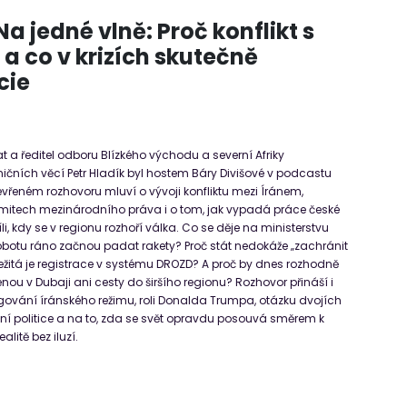
a jedné vlně: Proč konflikt s
a co v krizích skutečně
cie
t a ředitel odboru Blízkého východu a severní Afriky
ničních věcí Petr Hladík byl hostem Báry Divišové v podcastu
evřeném rozhovoru mluví o vývoji konfliktu mezi Íránem,
limitech mezinárodního práva i o tom, jak vypadá práce české
i, kdy se v regionu rozhoří válka. Co se děje na ministerstvu
sobotu ráno začnou padat rakety? Proč stát nedokáže „zachránit
ežitá je registrace v systému DROZD? A proč by dnes rozhodně
nou v Dubaji ani cesty do širšího regionu? Rozhovor přináší i
ngování íránského režimu, roli Donalda Trumpa, otázku dvojích
í politice a na to, zda se svět opravdu posouvá směrem k
ealitě bez iluzí.