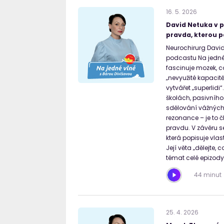
16
.
5
.
2026
David Netuka v p
pravda, kterou p
Neurochirurg David
podcastu Na jedné 
fascinuje mozek, c
„nevyužité kapaci
vytvářet „superlidi
školách, pasivního 
sdělování vážných 
rezonance – je to č
pravdu. V závěru s
která popisuje vlas
Její věta „dělejte, 
témat celé epizody
44 minut
25
.
4
.
2026