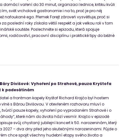
a domácí vaření do 30 minut, organizaci lednice, kritiku kvůli
m, svět vrcholové gastronomie i na to, proč je pro něj
než nafoukané ego. Přemek Forejt zároveň vysvětluje, proč si
a poslední roky získala větší respekt a jak velkou roli v tom
ulinářské soutěže. Poslechněte si epizodu, která spojuje
ii, rodičovství, pracovní disciplínu i praktické tipy do běžné
 Báry Divišové: Vyhoření po Strahově, pauza Kryštofa
ert k padesátinám
adatel a frontman kapely Kryštof Richard Krajčo byl hostem
vlně s Bárou Divišovou. V otevřeném rozhovoru mluví o
h, tvůrčí pauze kapely, vyhoření po vyprodaném Strahově i o
náhody“, které nám do života hází vesmír. Krajčo v epizodě
opisuje svůj chystaný jubilejní koncert k 50. narozeninám, který
a 2027 – dva dny před jeho skutečnými narozeninami. Půjde o
terém chce spojit všechny hudební etapy svého života a