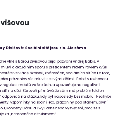
ivišovou
ry Divišové: Sociální sítě jsou zlo. Ale sám s
né vlně s Bárou Divišovou přijal pozvání Andrej Babiš. V
 mluví o aktuálním sporu s prezidentem Petrem Pavlem kvůli
sféře ve vládě, školství, známkách, sociálních sítích i o tom,
i přes prázdniny víc mluvit se svými dětmi. Babiš v rozhovoru
l v regulaci mobilů ve školách, a upozorňuje na negativní
sítí na děti. Zároveň přiznává, že sám má problém telefon
m,“ odpovídá na otázku, kdy byl naposledy bez mobilu. Nechybí
nty: vzpomínky na školní léta, prázdniny pod stanem, první
nou, koncerty Elánu a Ewy Farne nebo vysvětlení, proč se s
je za „nemocného altruismem“.