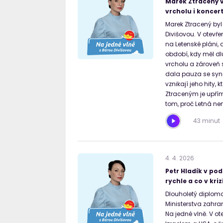
Marek Ztracený v
vrcholu i koncer
Marek Ztracený by
Divišovou. V otevř
na Letenské pláni,
období, kdy měl dl
vrcholu a zároveň 
dala pauza se synem
vznikají jeho hity,
Ztraceným je upřím
tom, proč Letná ne
43 minut
4
.
4
.
2026
Petr Hladík v pod
rychle a co v kr
Dlouholetý diploma
Ministerstva zahra
Na jedné vlně. V ot