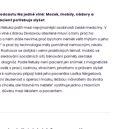
odcastu Na jedné vlně: Mozek, mobily, nádory a
acient potřebuje slyšet
 Netuka patří mezi nejvýraznější osobnosti české medicíny. V
vlně s Bárou Divišovou otevřeně mluví o tom, proč ho
o o něm stále nevíme, proč bychom neměli věřit mýtům o jeho
tě“ a proč by technologie měly pomáhat nemocným, nikoliv
“. Rozhovor se dotýká i velmi praktických témat: mobilů ve
sledování sociálních sítí, trénování paměti, ale také
diagnóz. Podle Netuky není pacient jen snímek z magnetické
lověk s prací, rodinou, strachem, prioritami a právem slyšet
e k rozhovoru připojí také jeho pacientka Laďka Něrgešová,
tní zkušenost s operací mozku, léčbou i návratem do života.
co chcete, ale hlavně mi nelžete“ vystihuje jedno z hlavních
: důvěru mezi lékařem a pacientem.