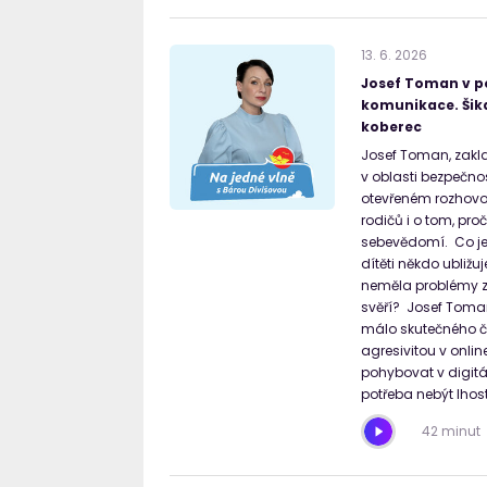
13
.
6
.
2026
Josef Toman v po
komunikace. Šik
koberec
Josef Toman, zakla
v oblasti bezpečno
otevřeném rozhovor
rodičů i o tom, pro
sebevědomí. Co je 
dítěti někdo ubliž
neměla problémy za
svěří? Josef Toman 
málo skutečného ča
agresivitou v onlin
pohybovat v digitáln
potřeba nebýt lhost
42 minut