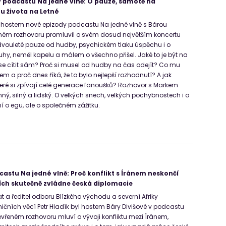
 podcastu Na jedné vlně: O pauze, samotě na
tu života na Letné
l hostem nové epizody podcastu Na jedné vlně s Bárou
eném rozhovoru promluvil o svém dosud největším koncertu
 dvouleté pauze od hudby, psychickém tlaku úspěchu i o
uhy, neměl kapelu a málem o všechno přišel. Jaké to je být na
se cítit sám? Proč si musel od hudby na čas odejít? Co mu
 a proč dnes říká, že to bylo nejlepší rozhodnutí? A jak
 které si zpívají celé generace fanoušků? Rozhovor s Markem
ný, silný a lidský. O velkých snech, velkých pochybnostech i o
ní o egu, ale o společném zážitku.
castu Na jedné vlně: Proč konflikt s Íránem neskončí
izích skutečně zvládne česká diplomacie
t a ředitel odboru Blízkého východu a severní Afriky
ničních věcí Petr Hladík byl hostem Báry Divišové v podcastu
evřeném rozhovoru mluví o vývoji konfliktu mezi Íránem,