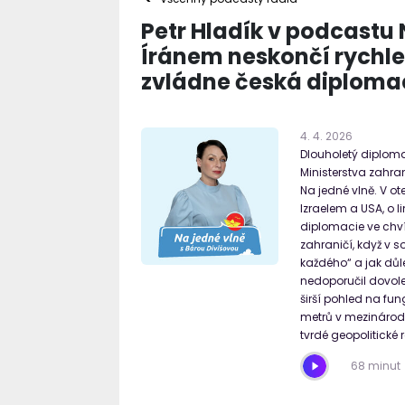
Petr Hladík v podcastu N
Íránem neskončí rychle 
zvládne česká diploma
4
.
4
.
2026
Dlouholetý diploma
Ministerstva zahra
Na jedné vlně. V ot
Izraelem a USA, o 
diplomacie ve chvíl
zahraničí, když v 
každého“ a jak důl
nedoporučil dovole
širší pohled na fu
metrů v mezinárodn
tvrdé geopolitické r
68 minut