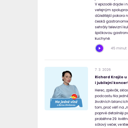
V epizodě dojde i n
veřejným spoluprací
důležitější pokora 
česká gastronomie z
sehrály televizní k
špičkovou gastronom
kuchyně.
45 minut
7
.
3
.
2026
Richard Krajčo u
i jubilejní konc
Herec, zpěvák, skl
podcastu Na jedné 
životních bilancíc
tom, proč věří na „
poprvé detailněji p
proběhne 29. květn
sólový večer, ve k