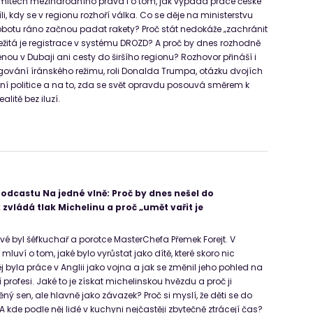
limitech mezinárodního práva i o tom, jak vypadá práce české
i, kdy se v regionu rozhoří válka. Co se děje na ministerstvu
sobotu ráno začnou padat rakety? Proč stát nedokáže „zachránit
ežitá je registrace v systému DROZD? A proč by dnes rozhodně
nou v Dubaji ani cesty do širšího regionu? Rozhovor přináší i
ngování íránského režimu, roli Donalda Trumpa, otázku dvojích
í politice a na to, zda se svět opravdu posouvá směrem k
ealitě bez iluzí.
podcastu Na jedné vlně: Proč by dnes nešel do
zvládá tlak Michelinu a proč „umět vařit je
vé byl šéfkuchař a porotce MasterChefa Přemek Forejt. V
mluví o tom, jaké bylo vyrůstat jako dítě, které skoro nic
ěj byla práce v Anglii jako vojna a jak se změnil jeho pohled na
ní profesi. Jaké to je získat michelinskou hvězdu a proč ji
ý sen, ale hlavně jako závazek? Proč si myslí, že děti se do
 A kde podle něj lidé v kuchyni nejčastěji zbytečně ztrácejí čas?