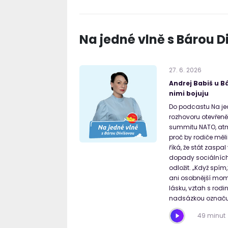
Na jedné vlně s Bárou D
27
.
6
.
2026
Andrej Babiš u Bá
nimi bojuju
Do podcastu Na jed
rozhovoru otevřeně
summitu NATO, atmo
proč by rodiče měl
říká, že stát zaspa
dopady sociálních 
odložit. „Když spí
ani osobnější mome
lásku, vztah s rodi
nadsázkou označu
49 minut