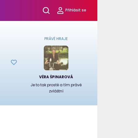
Přihlásit se
PRÁVĚ HRAJE
VĚRA ŠPINAROVÁ
Je to tak prosté a tím právě
zvláštní