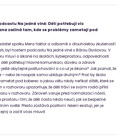
dcastu Na jedné vlně: Děti potřebují víc
ana začíná tam, kde se problémy zametají pod
datel spolku Mens faktor a odborník s dlouholetou zkušeností
sti, byl hostem podcastu Na jedné vlně s Bárou Divišovou. V
u mluví o šikaně na školách, kyberprostoru, odpovědnosti
č děti potřebují hlavně komunikaci, důvěru a zdravé
ještě obyčejné pošťuchování a co už je šikana? Jak poznat, že
uje – nebo že naopak samo ubližuje druhým? Proč by škola
metat pod koberec a jakou větu nikdy neříkat dítěti, které se
v rozhovoru upozorňuje, že děti tráví se svými rodiči příliš
su v rozhovoru. Zároveň varuje před normalizací násilí,
e prostoru i tím, že děti často nikdo neučí, jak se bezpečně
ím světě. Přesto zůstává pozitivní: řešení existují, jen je
ejný a začít včas mluvit.