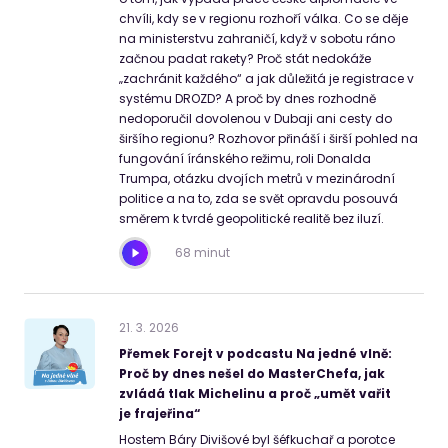
chvíli, kdy se v regionu rozhoří válka. Co se děje
na ministerstvu zahraničí, když v sobotu ráno
začnou padat rakety? Proč stát nedokáže
„zachránit každého“ a jak důležitá je registrace v
systému DROZD? A proč by dnes rozhodně
nedoporučil dovolenou v Dubaji ani cesty do
širšího regionu? Rozhovor přináší i širší pohled na
fungování íránského režimu, roli Donalda
Trumpa, otázku dvojích metrů v mezinárodní
politice a na to, zda se svět opravdu posouvá
směrem k tvrdé geopolitické realitě bez iluzí.
68 minut
21
.
3
.
2026
Přemek Forejt v podcastu Na jedné vlně:
Proč by dnes nešel do MasterChefa, jak
zvládá tlak Michelinu a proč „umět vařit
je frajeřina“
Hostem Báry Divišové byl šéfkuchař a porotce