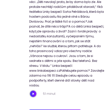
věci. „Děti nevolají proto, že by doma bylo zle. Ale
protože nechtějí rodičům přidělávat starosti,“ říká
ředitelka Linky bezpečí Soňa Petrášková, která byla
hostem podcastu Na jedné vlně s Bárou
Divišovou. Proč je těžké říct si o pomoc?Jak
poznat, že dítě něco trápí?A co dělá Linka bezpečí,
když jde opravdu o život? Zazní i tvrdé pravdy: o
nedostatku konzultantů, vyčerpaném týmu,
nejistém financování a o tom, jak se stát
„nehlásí“ ke službě, kterou přitom potřebuje. A do
toho prosincový vzkaz pro všechny rodiče:
„Vánoce nejsou o cukroví. Jsou o tom, že si
sednete s dětmi a jste spolu. Bez telefonů. Bez
stresu. V klidu.“ Linka bezpečí:
www.linkabezpeci.czPotřebujete pomoc? Zavolejte
zdarma na 116 111.Sledujte celou epizodu a
podpořte ty, kteří denně drží stovky dětí nad
vodou.
51 minut