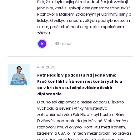
říká, že to bylo nejlepší rozhodnutí? A jak vznikají
jeho hity, které si zpívají celé generace fanoušků?
Rozhovor s Markem Ztraceným je upřímný, silný a
lidský. O velkých snech, velkých pochybnostech i
o tom, proč Letná není o egu, ale o společném
zážitku.
43 minut
4
.
4
.
2026
Petr Hladík v podcastu Na jedné vlně:
Proč konflikt s Íránem neskončí rychle a
co v krizích skutečně zvládne česká
diplomacie
Dlouholetý diplomat a ředitel odboru Blízkého
východu a severní Afriky Ministerstva
zahraničních věcí Petr Hladík byl hostem Báry
Divišové v podcastu Na jedné vlně. V otevřeném
rozhovoru mluví o vývoji konfliktu mezi Íránem,
Izraelem a USA, o limitech mezinárodního práva i
o tom, jak vypadá práce české diplomacie ve