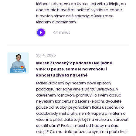
léčbou i návratem do života. Její věta „dělejte, co
chcete, ale hlavně mi nelžete“ vystihuje jedno z
hlavních témat celé epizody: důvěru mezi
lékařem a pacientem.
44 minut
25
.
4
.
2026
Marek Ztracený v podcastu Na jedné
vlně: O pauze, samotě na vrcholu i
koncertu života na Letné
Marek Ztracený byl hostem nové epizody
podcastu Na jedné vlně s Bárou Divišovou. V
otevřeném rozhovoru promluvil o svém dosud
největším koncertu na Letenské pláni, dvouleté
pauze od hudby, psychickém tlaku úspěchu i o
období, kdy měl dluhy, neměl kapelu a málem o
všechno přišel. Jaké to je být na vrcholu a zároveň
se cítit sám? Proč si musel od hudby na čas
odejít? Co mu dala pauza se synem a proč dnes