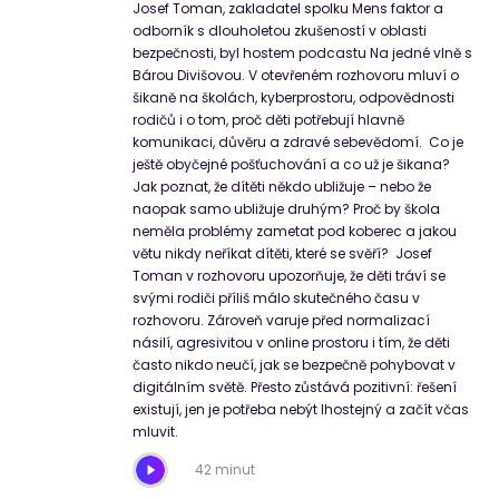
Josef Toman, zakladatel spolku Mens faktor a
odborník s dlouholetou zkušeností v oblasti
bezpečnosti, byl hostem podcastu Na jedné vlně s
Bárou Divišovou. V otevřeném rozhovoru mluví o
šikaně na školách, kyberprostoru, odpovědnosti
rodičů i o tom, proč děti potřebují hlavně
komunikaci, důvěru a zdravé sebevědomí. Co je
ještě obyčejné pošťuchování a co už je šikana?
Jak poznat, že dítěti někdo ubližuje – nebo že
naopak samo ubližuje druhým? Proč by škola
neměla problémy zametat pod koberec a jakou
větu nikdy neříkat dítěti, které se svěří? Josef
Toman v rozhovoru upozorňuje, že děti tráví se
svými rodiči příliš málo skutečného času v
rozhovoru. Zároveň varuje před normalizací
násilí, agresivitou v online prostoru i tím, že děti
často nikdo neučí, jak se bezpečně pohybovat v
digitálním světě. Přesto zůstává pozitivní: řešení
existují, jen je potřeba nebýt lhostejný a začít včas
mluvit.
42 minut