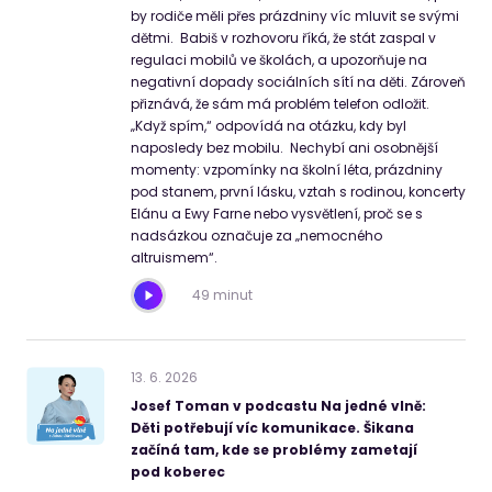
by rodiče měli přes prázdniny víc mluvit se svými
dětmi. Babiš v rozhovoru říká, že stát zaspal v
regulaci mobilů ve školách, a upozorňuje na
negativní dopady sociálních sítí na děti. Zároveň
přiznává, že sám má problém telefon odložit.
„Když spím,“ odpovídá na otázku, kdy byl
naposledy bez mobilu. Nechybí ani osobnější
momenty: vzpomínky na školní léta, prázdniny
pod stanem, první lásku, vztah s rodinou, koncerty
Elánu a Ewy Farne nebo vysvětlení, proč se s
nadsázkou označuje za „nemocného
altruismem“.
49 minut
13
.
6
.
2026
Josef Toman v podcastu Na jedné vlně:
Děti potřebují víc komunikace. Šikana
začíná tam, kde se problémy zametají
pod koberec