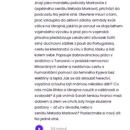
znají jako manželku policisty Markoviče z
úspěšného seriálu Metoda Markovič, přichází do
podcastu Na jedné vlně. Otevřeně mluví o tom,
proč vstoupila do aktivní zálohy armády kvůli
válce na Ukrajině, jaké to je usnout ve stoje během
vojenského výcviku a proč pro ni vojenská
přísaha představuje celoživotní závazek.Sdílí
silný duchovní zážitek z pouti do Portugalska,
cestu ke křesťanství a víru v Boha, lásku a lidi
kolem sebe. Popisuje dobrovolnickou práci v
sirotčinci v Tanzanii i v pražské nemocnici
Milosrdných sester a nedávnou cestu s
humanitární pomocí do temného Kyjeva bez
elektřiny a tepla.Jak se dá skloubit herectví,
vojačina a touha být mámou několika dětí? Co
nás může Afrika a Ukrajina naučit o vděčnosti a
svobodě? A jak vnímá Sarah tenkou hranici mezi
dobrem a zlem ve chvíli, kdy hraje skutečné
postavy – ať už v divadle, nebo v
seriálu Metoda Markovič? Poslechněte si nový díl
Na jedné vlně.
50 minut