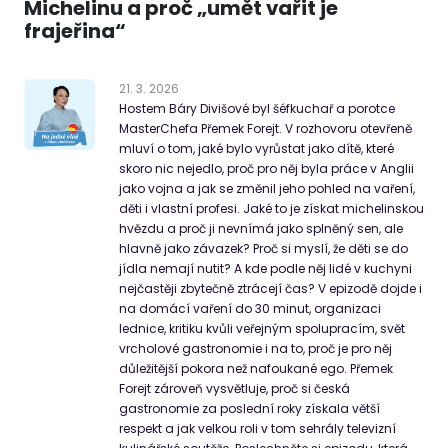
Michelinu a proč „umět vařit je
frajeřina“
21
.
3
.
2026
Hostem Báry Divišové byl šéfkuchař a porotce
MasterChefa Přemek Forejt. V rozhovoru otevřeně
mluví o tom, jaké bylo vyrůstat jako dítě, které
skoro nic nejedlo, proč pro něj byla práce v Anglii
jako vojna a jak se změnil jeho pohled na vaření,
děti i vlastní profesi. Jaké to je získat michelinskou
hvězdu a proč ji nevnímá jako splněný sen, ale
hlavně jako závazek? Proč si myslí, že děti se do
jídla nemají nutit? A kde podle něj lidé v kuchyni
nejčastěji zbytečně ztrácejí čas? V epizodě dojde i
na domácí vaření do 30 minut, organizaci
lednice, kritiku kvůli veřejným spolupracím, svět
vrcholové gastronomie i na to, proč je pro něj
důležitější pokora než nafoukané ego. Přemek
Forejt zároveň vysvětluje, proč si česká
gastronomie za poslední roky získala větší
respekt a jak velkou roli v tom sehrály televizní