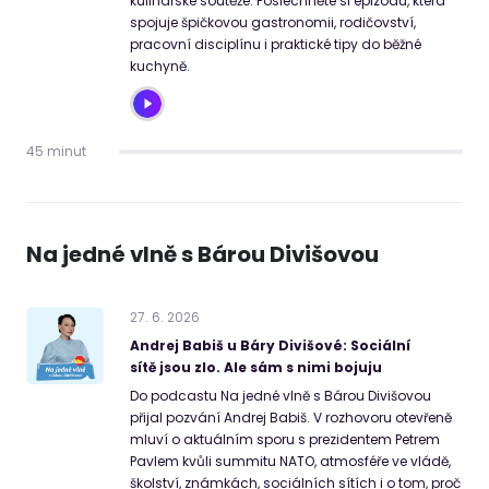
kulinářské soutěže. Poslechněte si epizodu, která
spojuje špičkovou gastronomii, rodičovství,
pracovní disciplínu i praktické tipy do běžné
kuchyně.
45 minut
Na jedné vlně s Bárou Divišovou
27
.
6
.
2026
Andrej Babiš u Báry Divišové: Sociální
sítě jsou zlo. Ale sám s nimi bojuju
Do podcastu Na jedné vlně s Bárou Divišovou
přijal pozvání Andrej Babiš. V rozhovoru otevřeně
mluví o aktuálním sporu s prezidentem Petrem
Pavlem kvůli summitu NATO, atmosféře ve vládě,
školství, známkách, sociálních sítích i o tom, proč