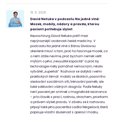
16
.
5
.
2026
David Netuka v podcastu Na jedné vlně:
Mozek, mobily, nádory a pravda, kterou
pacient potřebuje slyšet
Neurochirurg David Netuka patří mezi
nejvýraznější osobnosti české medicíny. V
podcastu Na jedné vlně s Bárou Divišovou
otevřeně mluví o tom, proč ho fascinuje mozek, co
o něm stále nevíme, proč bychom neměli věřit
mýtům o jeho „nevyužité kapacitě“ a proč by
technologie měly pomáhat nemocným, nikoliv
vytvářet „superlidi“. Rozhovor se dotýká i velmi
praktických témat: mobilů ve školách, pasivního
sledování sociálních sítí, trénování paměti, ale
také sdělování vážných diagnóz. Podle Netuky
není pacient jen snímek z magnetické rezonance
– je to člověk s prací, rodinou, strachem, prioritami
a právem slyšet pravdu. V závěru se k rozhovoru
připojí také jeho pacientka Laďka Něrgešová, která
popisuje vlastní zkušenost s operací mozku,