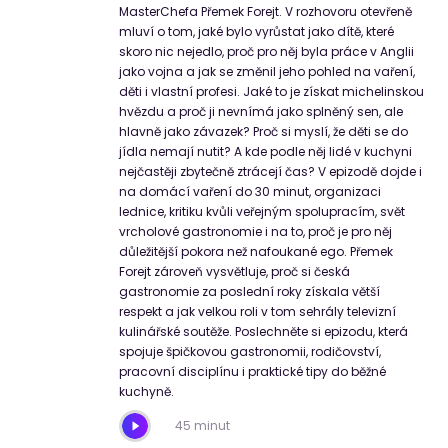
MasterChefa Přemek Forejt. V rozhovoru otevřeně
mluví o tom, jaké bylo vyrůstat jako dítě, které
skoro nic nejedlo, proč pro něj byla práce v Anglii
jako vojna a jak se změnil jeho pohled na vaření,
děti i vlastní profesi. Jaké to je získat michelinskou
hvězdu a proč ji nevnímá jako splněný sen, ale
hlavně jako závazek? Proč si myslí, že děti se do
jídla nemají nutit? A kde podle něj lidé v kuchyni
nejčastěji zbytečně ztrácejí čas? V epizodě dojde i
na domácí vaření do 30 minut, organizaci
lednice, kritiku kvůli veřejným spolupracím, svět
vrcholové gastronomie i na to, proč je pro něj
důležitější pokora než nafoukané ego. Přemek
Forejt zároveň vysvětluje, proč si česká
gastronomie za poslední roky získala větší
respekt a jak velkou roli v tom sehrály televizní
kulinářské soutěže. Poslechněte si epizodu, která
spojuje špičkovou gastronomii, rodičovství,
pracovní disciplínu i praktické tipy do běžné
kuchyně.
45 minut