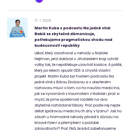
17
.
1
.
2026
Martin Kuba v podcastu Na jedné vlně:
Babiš se zbytečně démonizuje,
potřebujeme pragmatickou shodu nad
budoucností republiky
Lékař, který zasahoval u nehody u Nažidel.
Hejtman, jenž dokázal v Jihočeském kraji vyhrát
volby tak, že nepotřebuje uzavírat koalice. A politik,
který po letech opustil ODS a chystá vlastní
projekt. Martin Kuba byl hostem podcastu Na
jedné vlně s Bárou Divišovou a v otevřeném
rozhovoru mluví o tom, co ho naučila medicína,
jak se vyrovnává s traumatem z Nažidel i proč si
myslí, že jsme společnost rozdělili na dva
zbytečně rozhádané tábory. Proč podle něj nejde
dělat špičkovou medicínu tři dny v týdnu? Jak ho
zásah u hromadné nehody přivedl k důrazu na
krizové řízení a přemýšlení o podobě
zdravotnictví? Proč říká, že když zabetonujeme