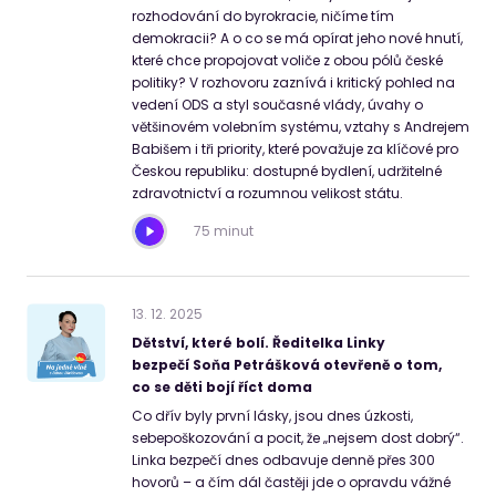
rozhodování do byrokracie, ničíme tím
demokracii? A o co se má opírat jeho nové hnutí,
které chce propojovat voliče z obou pólů české
politiky? V rozhovoru zaznívá i kritický pohled na
vedení ODS a styl současné vlády, úvahy o
většinovém volebním systému, vztahy s Andrejem
Babišem i tři priority, které považuje za klíčové pro
Českou republiku: dostupné bydlení, udržitelné
zdravotnictví a rozumnou velikost státu.
75 minut
13
.
12
.
2025
Dětství, které bolí. Ředitelka Linky
bezpečí Soňa Petrášková otevřeně o tom,
co se děti bojí říct doma
Co dřív byly první lásky, jsou dnes úzkosti,
sebepoškozování a pocit, že „nejsem dost dobrý“.
Linka bezpečí dnes odbavuje denně přes 300
hovorů – a čím dál častěji jde o opravdu vážné