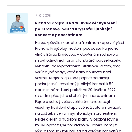
7
.
3
.
2026
Richard Krajčo u Báry Divišové: Vyhoření
po Strahově, pauza Kryštofa i jubilejní
koncert k padesátinám
Herec, zpěvák, skladatel a frontman kapely Kryštof
Richard Krajčo byl hostem podcastu Na jedné
vlně s Bárou Divišovou. V otevřeném rozhovoru
mluví o životních bilancích, tvůrčí pauze kapely,
vyhoření po vyprodaném Strahově i o tom, proč
věří na „náhody“, které nám do života hází
vesmír. Krajčo v epizodě poprvé detailněji
popisuje svůj chystaný jubilejní koncert k 50.
narozeninám, který proběhne 29. května 2027 –
dva dny před jeho skutečnými narozeninami.
Půjde o sólový večer, ve kterém chce spojit
všechny hudební etapy svého života a navázat
na zážitek s velkým symfonickým orchestrem.
Nejde ale jen o hudební plány. V osobní rovině
mluví o pocitu, že po Strahově „už není kam jít
výš“, o tom, jak mu pauza od velkých koncertů a