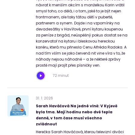
návrat k menším akcím s manželkou Karin vrátil
smysl toho, co dělá, i o tom, jaké to je být nejen
frontmanem, ale taky tátou dětí v pubertě,
partnerem a synem. Dojde i na vzpomínky na
devadesátky v Havířově, první kytaru koupenou
za peníze z brigád, neúspěšný pokus dostat se na
konzervatoř na kytaru i bleskovou hereckou
kariéru, která mu přinesla Cenu Alfréda Radoka. A
nad tím vším se jako červená nit vine víra v to, že
náhody nejsou náhodné – a že některé zprávy
prostě mají projít přes písničky ven.
72 minut
31
.
1
.
2026
Sarah Haváčová Na jedné vlně: V Kyjevě
byla tma. Mají hodinu nebo dvě tepla
denně, v tom čase musí všechno
zvládnout
Herečka Sarah Haváčová, kterou televizní diváci