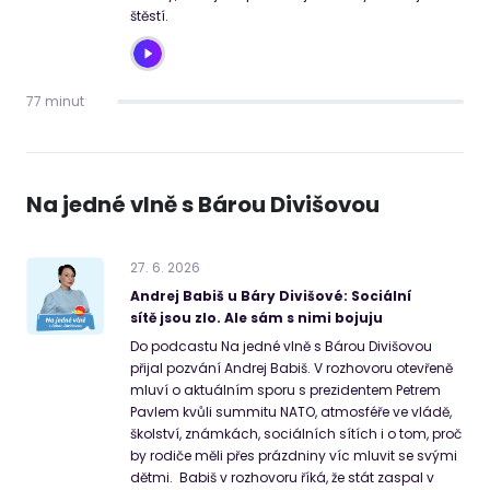
štěstí.
77 minut
Na jedné vlně s Bárou Divišovou
27
.
6
.
2026
Andrej Babiš u Báry Divišové: Sociální
sítě jsou zlo. Ale sám s nimi bojuju
Do podcastu Na jedné vlně s Bárou Divišovou
přijal pozvání Andrej Babiš. V rozhovoru otevřeně
mluví o aktuálním sporu s prezidentem Petrem
Pavlem kvůli summitu NATO, atmosféře ve vládě,
školství, známkách, sociálních sítích i o tom, proč
by rodiče měli přes prázdniny víc mluvit se svými
dětmi. Babiš v rozhovoru říká, že stát zaspal v