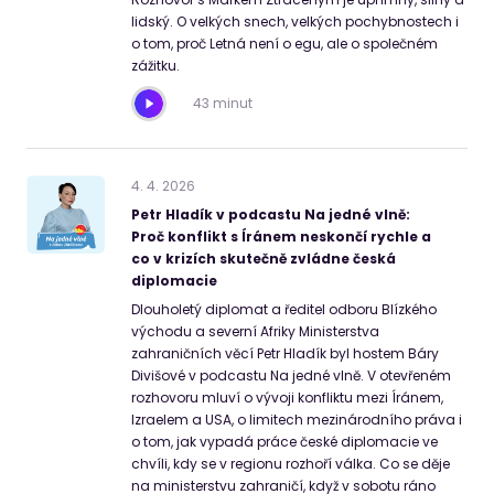
lidský. O velkých snech, velkých pochybnostech i
o tom, proč Letná není o egu, ale o společném
zážitku.
43 minut
4
.
4
.
2026
Petr Hladík v podcastu Na jedné vlně:
Proč konflikt s Íránem neskončí rychle a
co v krizích skutečně zvládne česká
diplomacie
Dlouholetý diplomat a ředitel odboru Blízkého
východu a severní Afriky Ministerstva
zahraničních věcí Petr Hladík byl hostem Báry
Divišové v podcastu Na jedné vlně. V otevřeném
rozhovoru mluví o vývoji konfliktu mezi Íránem,
Izraelem a USA, o limitech mezinárodního práva i
o tom, jak vypadá práce české diplomacie ve
chvíli, kdy se v regionu rozhoří válka. Co se děje
na ministerstvu zahraničí, když v sobotu ráno