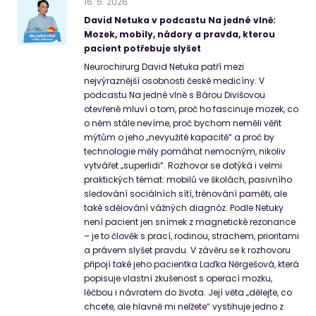
16
.
5
.
2026
David Netuka v podcastu Na jedné vlně:
Mozek, mobily, nádory a pravda, kterou
pacient potřebuje slyšet
Neurochirurg David Netuka patří mezi
nejvýraznější osobnosti české medicíny. V
podcastu Na jedné vlně s Bárou Divišovou
otevřeně mluví o tom, proč ho fascinuje mozek, co
o něm stále nevíme, proč bychom neměli věřit
mýtům o jeho „nevyužité kapacitě“ a proč by
technologie měly pomáhat nemocným, nikoliv
vytvářet „superlidi“. Rozhovor se dotýká i velmi
praktických témat: mobilů ve školách, pasivního
sledování sociálních sítí, trénování paměti, ale
také sdělování vážných diagnóz. Podle Netuky
není pacient jen snímek z magnetické rezonance
– je to člověk s prací, rodinou, strachem, prioritami
a právem slyšet pravdu. V závěru se k rozhovoru
připojí také jeho pacientka Laďka Něrgešová, která
popisuje vlastní zkušenost s operací mozku,
léčbou i návratem do života. Její věta „dělejte, co
chcete, ale hlavně mi nelžete“ vystihuje jedno z