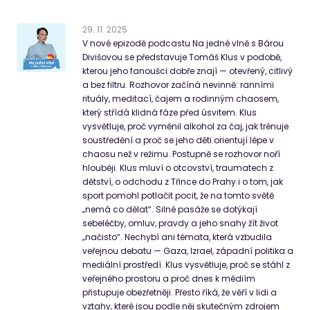
29
.
11
.
2025
V nové epizodě podcastu Na jedné vlně s Bárou
Divišovou se představuje Tomáš Klus v podobě,
kterou jeho fanoušci dobře znají — otevřený, citlivý
a bez filtru. Rozhovor začíná nevinně: ranními
rituály, meditací, čajem a rodinným chaosem,
který střídá klidná fáze před úsvitem. Klus
vysvětluje, proč vyměnil alkohol za čaj, jak trénuje
soustředění a proč se jeho děti orientují lépe v
chaosu než v režimu. Postupně se rozhovor noří
hlouběji. Klus mluví o otcovství, traumatech z
dětství, o odchodu z Třince do Prahy i o tom, jak
sport pomohl potlačit pocit, že na tomto světě
„nemá co dělat“. Silné pasáže se dotýkají
sebeléčby, omluv, pravdy a jeho snahy žít život
„načisto“. Nechybí ani témata, která vzbudila
veřejnou debatu — Gaza, Izrael, západní politika a
mediální prostředí. Klus vysvětluje, proč se stáhl z
veřejného prostoru a proč dnes k médiím
přistupuje obezřetněji. Přesto říká, že věří v lidi a
vztahy, které jsou podle něj skutečným zdrojem