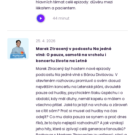
hlavních témat celé epizody: důvěru mezi
lékařem a pacientem.
44 minut
25
.
4
.
2026
Marek Ztracený v podcastu Na jedné
vlně: O pauze, samotě na vrcholu i
koncertu života na Letné
Marek Ztracený byl hostem nové epizody
podcastu Na jedné vlně s Bárou Divišovou. V
otevřeném rozhovoru promluvil o svém dosud
největším koncertu na Letenské pláni, dvouleté
pauze od hudby, psychickém tlaku úspěchu i o
období, kdy měl dluhy, neměl kapelu a málem o
všechno přišel. Jaké to je být na vrcholu a zároveň
se cítit sám? Proč si musel od hudby na čas
odejít? Co mu dala pauza se synem a proč dnes
říká, že to bylo nejlepší rozhodnutí? A jak vznikají
jeho hity, které si zpívají celé generace fanoušků?
Rozhovor s Markem Ztraceným je upřímný, silný a