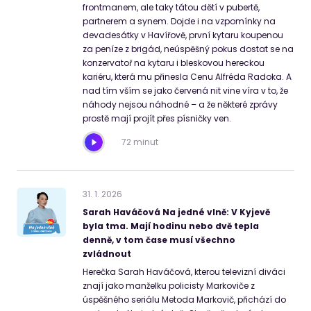
frontmanem, ale taky tátou dětí v pubertě,
partnerem a synem. Dojde i na vzpomínky na
devadesátky v Havířově, první kytaru koupenou
za peníze z brigád, neúspěšný pokus dostat se na
konzervatoř na kytaru i bleskovou hereckou
kariéru, která mu přinesla Cenu Alfréda Radoka. A
nad tím vším se jako červená nit vine víra v to, že
náhody nejsou náhodné – a že některé zprávy
prostě mají projít přes písničky ven.
72 minut
31
.
1
.
2026
Sarah Haváčová Na jedné vlně: V Kyjevě
byla tma. Mají hodinu nebo dvě tepla
denně, v tom čase musí všechno
zvládnout
Herečka Sarah Haváčová, kterou televizní diváci
znají jako manželku policisty Markoviče z
úspěšného seriálu Metoda Markovič, přichází do