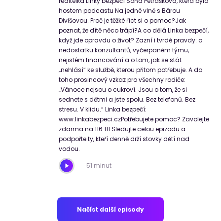
ředitelka Linky bezpečí Soňa Petrášková, která byla
hostem podcastu Na jedné vlně s Bárou
Divišovou. Proč je těžké říct si o pomoc?Jak
poznat, že dítě něco trápí?A co dělá Linka bezpečí,
když jde opravdu o život? Zazní i tvrdé pravdy: o
nedostatku konzultantů, vyčerpaném týmu,
nejistém financování a o tom, jak se stát
„nehlásí“ ke službě, kterou přitom potřebuje. A do
toho prosincový vzkaz pro všechny rodiče:
„Vánoce nejsou o cukroví. Jsou o tom, že si
sednete s dětmi a jste spolu. Bez telefonů. Bez
stresu. V klidu.“ Linka bezpečí:
www.linkabezpeci.czPotřebujete pomoc? Zavolejte
zdarma na 116 111.Sledujte celou epizodu a
podpořte ty, kteří denně drží stovky dětí nad
vodou.
51 minut
Načíst další episody