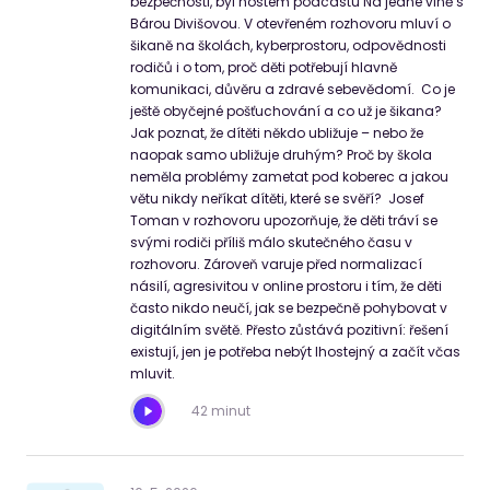
bezpečnosti, byl hostem podcastu Na jedné vlně s
Bárou Divišovou. V otevřeném rozhovoru mluví o
šikaně na školách, kyberprostoru, odpovědnosti
rodičů i o tom, proč děti potřebují hlavně
komunikaci, důvěru a zdravé sebevědomí. Co je
ještě obyčejné pošťuchování a co už je šikana?
Jak poznat, že dítěti někdo ubližuje – nebo že
naopak samo ubližuje druhým? Proč by škola
neměla problémy zametat pod koberec a jakou
větu nikdy neříkat dítěti, které se svěří? Josef
Toman v rozhovoru upozorňuje, že děti tráví se
svými rodiči příliš málo skutečného času v
rozhovoru. Zároveň varuje před normalizací
násilí, agresivitou v online prostoru i tím, že děti
často nikdo neučí, jak se bezpečně pohybovat v
digitálním světě. Přesto zůstává pozitivní: řešení
existují, jen je potřeba nebýt lhostejný a začít včas
mluvit.
42 minut