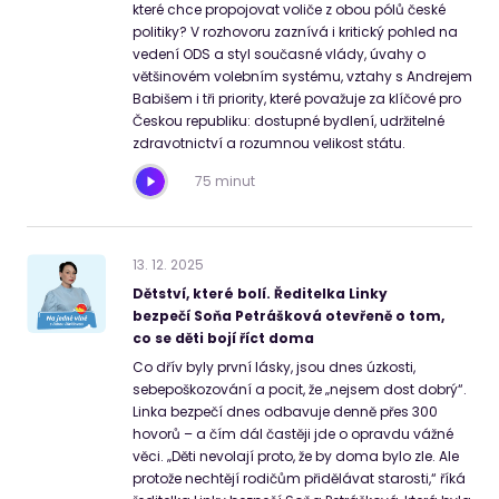
které chce propojovat voliče z obou pólů české
politiky? V rozhovoru zaznívá i kritický pohled na
vedení ODS a styl současné vlády, úvahy o
většinovém volebním systému, vztahy s Andrejem
Babišem i tři priority, které považuje za klíčové pro
Českou republiku: dostupné bydlení, udržitelné
zdravotnictví a rozumnou velikost státu.
75 minut
13
.
12
.
2025
Dětství, které bolí. Ředitelka Linky
bezpečí Soňa Petrášková otevřeně o tom,
co se děti bojí říct doma
Co dřív byly první lásky, jsou dnes úzkosti,
sebepoškozování a pocit, že „nejsem dost dobrý“.
Linka bezpečí dnes odbavuje denně přes 300
hovorů – a čím dál častěji jde o opravdu vážné
věci. „Děti nevolají proto, že by doma bylo zle. Ale
protože nechtějí rodičům přidělávat starosti,“ říká