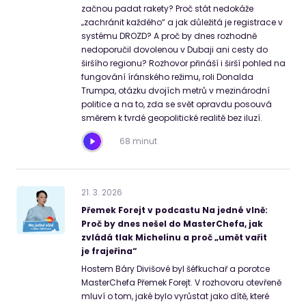
začnou padat rakety? Proč stát nedokáže
„zachránit každého“ a jak důležitá je registrace v
systému DROZD? A proč by dnes rozhodně
nedoporučil dovolenou v Dubaji ani cesty do
širšího regionu? Rozhovor přináší i širší pohled na
fungování íránského režimu, roli Donalda
Trumpa, otázku dvojích metrů v mezinárodní
politice a na to, zda se svět opravdu posouvá
směrem k tvrdé geopolitické realitě bez iluzí.
68 minut
21
.
3
.
2026
Přemek Forejt v podcastu Na jedné vlně:
Proč by dnes nešel do MasterChefa, jak
zvládá tlak Michelinu a proč „umět vařit
je frajeřina“
Hostem Báry Divišové byl šéfkuchař a porotce
MasterChefa Přemek Forejt. V rozhovoru otevřeně
mluví o tom, jaké bylo vyrůstat jako dítě, které