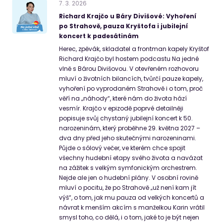
7
.
3
.
2026
Richard Krajčo u Báry Divišové: Vyhoření
po Strahově, pauza Kryštofa i jubilejní
koncert k padesátinám
Herec, zpěvák, skladatel a frontman kapely Kryštof
Richard Krajčo byl hostem podcastu Na jedné
vlně s Bárou Divišovou. V otevřeném rozhovoru
mluví o životních bilancích, tvůrčí pauze kapely,
vyhoření po vyprodaném Strahově i o tom, proč
věří na „náhody“, které nám do života hází
vesmír. Krajčo v epizodě poprvé detailněji
popisuje svůj chystaný jubilejní koncert k 50.
narozeninám, který proběhne 29. května 2027 –
dva dny před jeho skutečnými narozeninami.
Půjde o sólový večer, ve kterém chce spojit
všechny hudební etapy svého života a navázat
na zážitek s velkým symfonickým orchestrem.
Nejde ale jen o hudební plány. V osobní rovině
mluví o pocitu, že po Strahově „už není kam jít
výš“, o tom, jak mu pauza od velkých koncertů a
návrat k menším akcím s manželkou Karin vrátil
smysl toho, co dělá, i o tom, jaké to je být nejen