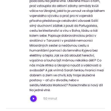
podcastu Na jedné vlně. Otevřeně mluví o tom,
proč vstoupila do aktivní zálohy armády kvůli
válce na Ukrajině, jaké to je usnout ve stoje během
vojenského výcviku a proč pro ni vojenská
přísaha představuje celoživotní závazek.Sdílí
silný duchovní zážitek z pouti do Portugalska,
cestu ke křesťanství a víru v Boha, lásku a lidi
kolem sebe. Popisuje dobrovolnickou práci v
sirotčinci v Tanzanii i v pražské nemocnici
Milosrdných sester a nedávnou cestu s
humanitární pomocí do temného Kyjeva bez
elektřiny a tepla.Jak se dá skloubit herectví,
vojačina a touha být mámou několika dětí? Co
nás může Afrika a Ukrajina naučit o vděčnosti a
svobodě? A jak vnímá Sarah tenkou hranici mezi
dobrem a zlem ve chvíli, kdy hraje skutečné
postavy – ať už v divadle, nebo v
seriálu Metoda Markovič? Poslechněte si nový díl
Na jedné vlně.
50 minut