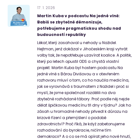
17
.
1
.
2026
Martin Kuba v podcastu Na jedné vlně:
Babiš se zbytečně démonizuje,
potřebujeme pragmatickou shodu nad
budoucností republiky
Lékař, který zasahoval u nehody u Nažidel.
Hejtman, jenž dokázal v Jihočeském kraji vyhrát
volby tak, že nepotřebuje uzavírat koalice. A politik,
který po letech opustil ODS a chystá vlastní
projekt. Martin Kuba byl hostem podcastu Na
jedné vlně s Bárou Divišovou a v otevřeném
rozhovoru mluví o tom, co ho naučila medicína,
jak se vyrovnává s traumatem z Nažidel i proč si
myslí, že jsme společnost rozdělili na dva
zbytečně rozhádané tábory. Proč podle něj nejde
dělat špičkovou medicínu tři dny v týdnu? Jak ho
zásah u hromadné nehody přivedl k důrazu na
krizové řízení a přemýšlení o podobě
zdravotnictví? Proč říká, že když zabetonujeme
rozhodování do byrokracie, ničíme tím
demokracii? A o co se má opírat jeho nové hnutí,