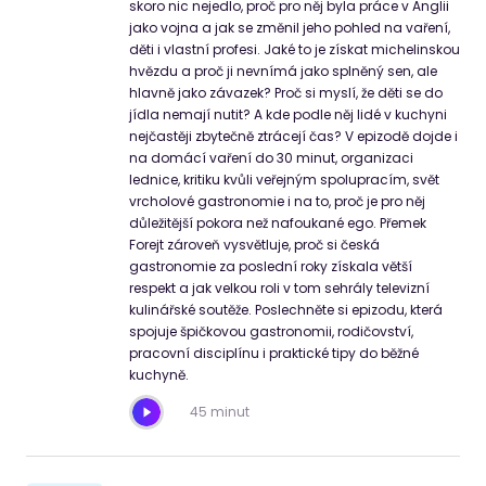
skoro nic nejedlo, proč pro něj byla práce v Anglii
jako vojna a jak se změnil jeho pohled na vaření,
děti i vlastní profesi. Jaké to je získat michelinskou
hvězdu a proč ji nevnímá jako splněný sen, ale
hlavně jako závazek? Proč si myslí, že děti se do
jídla nemají nutit? A kde podle něj lidé v kuchyni
nejčastěji zbytečně ztrácejí čas? V epizodě dojde i
na domácí vaření do 30 minut, organizaci
lednice, kritiku kvůli veřejným spolupracím, svět
vrcholové gastronomie i na to, proč je pro něj
důležitější pokora než nafoukané ego. Přemek
Forejt zároveň vysvětluje, proč si česká
gastronomie za poslední roky získala větší
respekt a jak velkou roli v tom sehrály televizní
kulinářské soutěže. Poslechněte si epizodu, která
spojuje špičkovou gastronomii, rodičovství,
pracovní disciplínu i praktické tipy do běžné
kuchyně.
45 minut