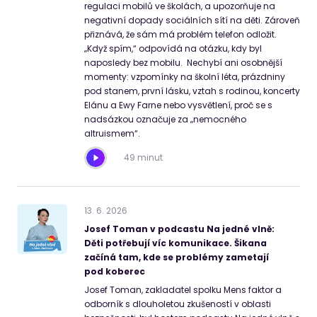
regulaci mobilů ve školách, a upozorňuje na
negativní dopady sociálních sítí na děti. Zároveň
přiznává, že sám má problém telefon odložit.
„Když spím,“ odpovídá na otázku, kdy byl
naposledy bez mobilu. Nechybí ani osobnější
momenty: vzpomínky na školní léta, prázdniny
pod stanem, první lásku, vztah s rodinou, koncerty
Elánu a Ewy Farne nebo vysvětlení, proč se s
nadsázkou označuje za „nemocného
altruismem“.
49 minut
13
.
6
.
2026
Josef Toman v podcastu Na jedné vlně:
Děti potřebují víc komunikace. Šikana
začíná tam, kde se problémy zametají
pod koberec
Josef Toman, zakladatel spolku Mens faktor a
odborník s dlouholetou zkušeností v oblasti