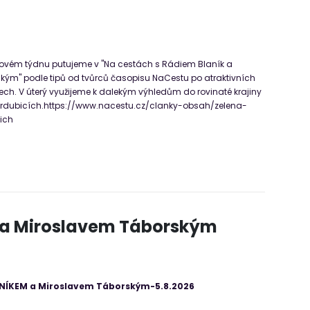
ovém týdnu putujeme v "Na cestách s Rádiem Blaník a
kým" podle tipů od tvůrců časopisu NaCestu po atraktivních
ch. V úterý využijeme k dalekým výhledům do rovinaté krajiny
ardubicích.https://www.nacestu.cz/clanky-obsah/zelena-
ich
 a Miroslavem Táborským
ANÍKEM a Miroslavem Táborským-5.8.2026