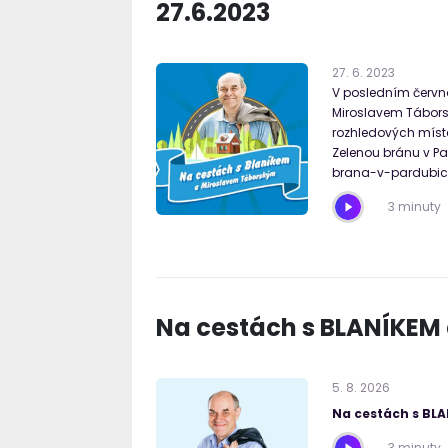
27.6.2023
27
.
6
.
2023
V posledním červn
Miroslavem Tábors
rozhledových míste
Zelenou bránu v P
brana-v-pardubic
3 minuty
Na cestách s BLANÍKEM
5
.
8
.
2026
Na cestách s BL
3 minuty