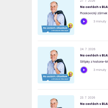
27
.
7
.
2026
Na cestách s BL
Ploskovický zámek I
3 minuty
24
.
7
.
2026
Na cestách s BL
Střípky z historie
3 minuty
23
.
7
.
2026
Na cestách s BL