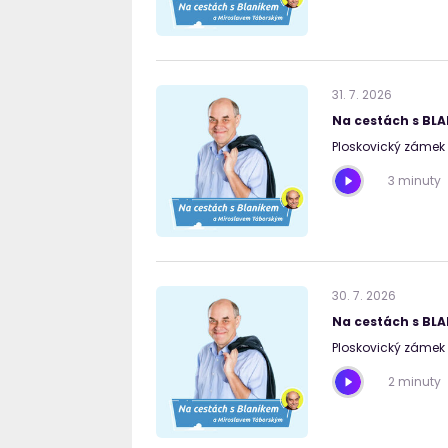
31
.
7
.
2026
Na cestách s BL
Ploskovický zámek 
3 minuty
30
.
7
.
2026
Na cestách s BL
Ploskovický zámek 
2 minuty