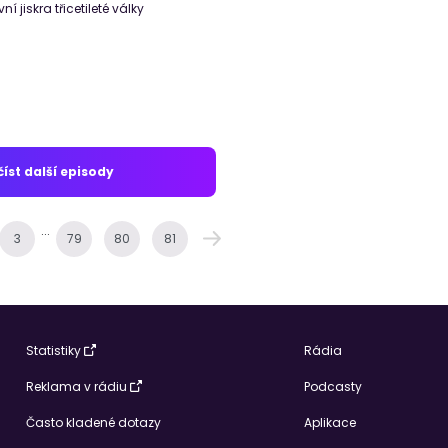
vní jiskra třicetileté války
íst další episody
...
3
79
80
81
Statistiky
Rádia
Reklama v rádiu
Podcasty
Často kladené dotazy
Aplikace