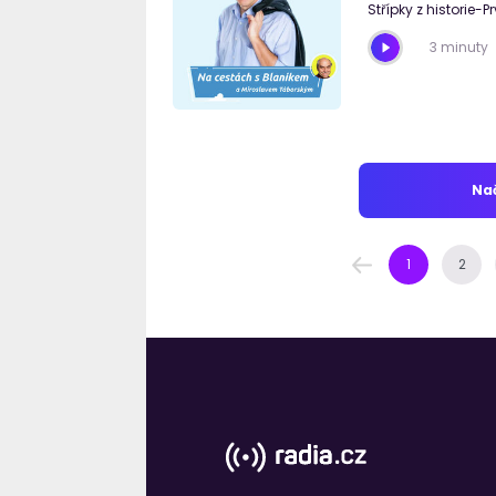
Střípky z historie-Pr
3 minuty
Nač
1
2