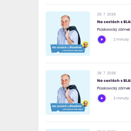
29
.
7
.
2026
Na cestách s BL
Ploskovický zámek I
2 minuty
28
.
7
.
2026
Na cestách s BL
Ploskovický zámek I
3 minuty