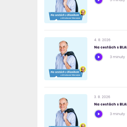
4
.
8
.
2026
Na cestách s BL
3 minuty
3
.
8
.
2026
Na cestách s BL
3 minuty