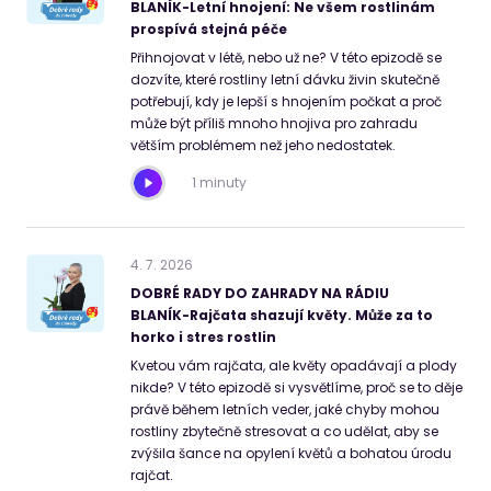
BLANÍK-Letní hnojení: Ne všem rostlinám
prospívá stejná péče
Přihnojovat v létě, nebo už ne? V této epizodě se
dozvíte, které rostliny letní dávku živin skutečně
potřebují, kdy je lepší s hnojením počkat a proč
může být příliš mnoho hnojiva pro zahradu
větším problémem než jeho nedostatek.
1 minuty
4
.
7
.
2026
DOBRÉ RADY DO ZAHRADY NA RÁDIU
BLANÍK-Rajčata shazují květy. Může za to
horko i stres rostlin
Kvetou vám rajčata, ale květy opadávají a plody
nikde? V této epizodě si vysvětlíme, proč se to děje
právě během letních veder, jaké chyby mohou
rostliny zbytečně stresovat a co udělat, aby se
zvýšila šance na opylení květů a bohatou úrodu
rajčat.