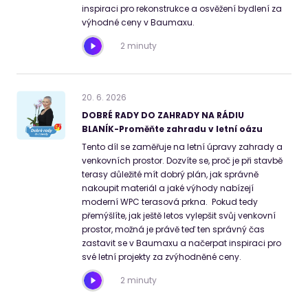
inspiraci pro rekonstrukce a osvěžení bydlení za
výhodné ceny v Baumaxu.
2 minuty
20
.
6
.
2026
DOBRÉ RADY DO ZAHRADY NA RÁDIU
BLANÍK-Proměňte zahradu v letní oázu
Tento díl se zaměřuje na letní úpravy zahrady a
venkovních prostor. Dozvíte se, proč je při stavbě
terasy důležité mít dobrý plán, jak správně
nakoupit materiál a jaké výhody nabízejí
moderní WPC terasová prkna. Pokud tedy
přemýšlíte, jak ještě letos vylepšit svůj venkovní
prostor, možná je právě teď ten správný čas
zastavit se v Baumaxu a načerpat inspiraci pro
své letní projekty za zvýhodněné ceny.
2 minuty