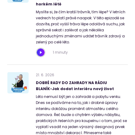
horkém létě
Myslíte si, že čím kratší trávník, tím lépe? V letních
vedrech to platí právě naopak. V této epizodě se
dozvíte, proč vyšší tráva lépe odolává suchu, jak
správně sekat i zalévat a jak několika
jednoduchými změnami udržet trávník zdravý a
zelený po celé léto.
1 minuty
21
.
6
.
2026
DOBRÉ RADY DO ZAHRADY NA RÁDIU
BLANÍK-Jak dodat interiéru nový život
Léto nemusí být jen o zahradě a pobytu venku.
Dnes se podíváme na to, jak i drobné úpravy
interiéru dokážou proměnit atmosféru celého
domova. Řeč bude o chytrém výběru nábytku,
praktických řešeních pro koupelnu i o tom, proč se
vyplatí vsadit na jeden výrazný designový prvek
místo množství dekorací. Přineseme také