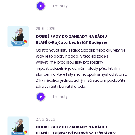
1 minuty
29
.
6
.
2026
DOBRÉ RADY DO ZAHRADY NA RÁDIU
BLANÍK-Rajčata bez listů? Raději ne!
Odstraňovat listy z rajčat, paprik nebo okurek? Ne
vždy je to dobrý nápad. V této epizodě si
vysvětlíme, proč jsou listy pro rostliny
nepostradatelné, jak chrání plody před letním
sluncem a které listy má naopak smysl odstranit.
Díky několika jednoduchým zásadám podpoříte
zdravý růst i bohatší úrodu.
1 minuty
27
.
6
.
2026
DOBRÉ RADY DO ZAHRADY NA RÁDIU
BLANÍK-Tajemství zdravého trávníku v