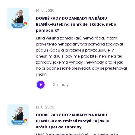
14
.
6
.
2026
DOBRÉ RADY DO ZAHRADY NA RÁDIU
BLANÍK-Krtek na zahradě: škůdce, nebo
pomocník?
Krtka většina zahrádkářů nemá ráda. Přitom
právě tento nenápadný tvor pomáhá zbavovat
půdu škůdců a přirozeně ji provzdušňuje. V
dnešním dílu si povíme, proč krtek není nepřítel
zahrady, jaké má výhody i nevýhody a také jak
ho případně šetrně přesvědčit, aby se přestěhoval
jinam.
2 minuty
13
.
6
.
2026
DOBRÉ RADY DO ZAHRADY NA RÁDIU
BLANÍK-Kam zmizeli motýli? A jak je
vrátit zpět do zahrady
Motýlů na zahradách ubývá — a často za to