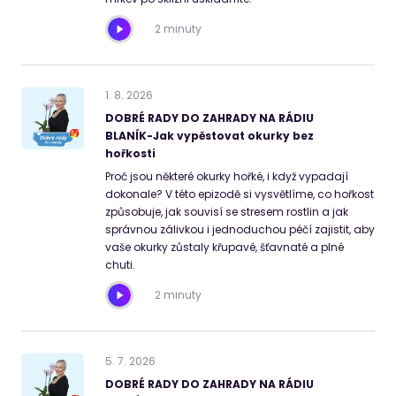
2 minuty
1
.
8
.
2026
DOBRÉ RADY DO ZAHRADY NA RÁDIU
BLANÍK-Jak vypěstovat okurky bez
hořkosti
Proč jsou některé okurky hořké, i když vypadají
dokonale? V této epizodě si vysvětlíme, co hořkost
způsobuje, jak souvisí se stresem rostlin a jak
správnou zálivkou i jednoduchou péčí zajistit, aby
vaše okurky zůstaly křupavé, šťavnaté a plné
chuti.
2 minuty
5
.
7
.
2026
DOBRÉ RADY DO ZAHRADY NA RÁDIU