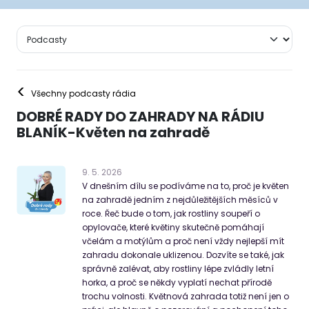
<
Všechny podcasty rádia
DOBRÉ RADY DO ZAHRADY NA RÁDIU
BLANÍK-Květen na zahradě
9
.
5
.
2026
V dnešním dílu se podíváme na to, proč je květen
na zahradě jedním z nejdůležitějších měsíců v
roce. Řeč bude o tom, jak rostliny soupeří o
opylovače, které květiny skutečně pomáhají
včelám a motýlům a proč není vždy nejlepší mít
zahradu dokonale uklizenou. Dozvíte se také, jak
správně zalévat, aby rostliny lépe zvládly letní
horka, a proč se někdy vyplatí nechat přírodě
trochu volnosti. Květnová zahrada totiž není jen o