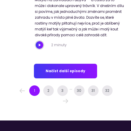
může i dokonale upravený trávník. V dnešním dílu
si povíme, jak jednoduchými změnami proměnit
zahradu v místo plné života. Dozvíte se, které
rostliny motýly přitahují nejvíce, proč je oblíbený
motýlí keř tak výjimečný a jak může i malý kout
divoké přírody pomoci celé zahradě ožít.
2 minuty
Načíst další episody
...
1
2
3
30
31
32