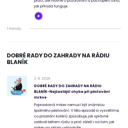
práci, ale hlavně o pozorování a pochopení toho,
jak příroda funguje.
1 minuty
DOBRÉ RADY DO ZAHRADY NA RÁDIU
BLANÍK
2
.
8
.
2026
DOBRÉ RADY DO ZAHRADY NA RÁDIU
BLANÍK-Nejčastější chyba při pěstování
mrkve
Popraskaná mrkev nemusí být známkou
špatného pěstování. V této epizodě si vysvětlíme,
co praskání kořenů způsobuje, jak správně
zalévat během růstu a proč záleží i na tom, jak
mrkev po sklizni uskladníte.