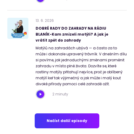
13
.
6
.
2026
DOBRÉ RADY DO ZAHRADY NA RÁDIU
BLANÍK-Kam zmizeli motýli? A jak je
vrátit zpět do zahrady
Motýlů na zahradách ubývá — a často za to
může i dokonale upravený trávník. V dnešním dílu
si povíme, jak jednoduchými změnami proměnit
zahradu v místo plné života. Dozvíte se, které
rostliny motýly přitahují nejvíce, proč je oblíbený
motýlí keř tak výjimečný a jak může i malý kout
divoké přírody pomoci celé zahradě ožít.
2 minuty
Načíst další episody