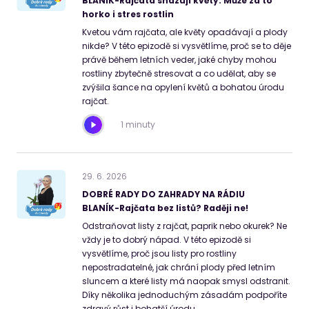
BLANÍK-Rajčata shazují květy. Může za to
horko i stres rostlin
Kvetou vám rajčata, ale květy opadávají a plody
nikde? V této epizodě si vysvětlíme, proč se to děje
právě během letních veder, jaké chyby mohou
rostliny zbytečně stresovat a co udělat, aby se
zvýšila šance na opylení květů a bohatou úrodu
rajčat.
1 minuty
29
.
6
.
2026
DOBRÉ RADY DO ZAHRADY NA RÁDIU
BLANÍK-Rajčata bez listů? Raději ne!
Odstraňovat listy z rajčat, paprik nebo okurek? Ne
vždy je to dobrý nápad. V této epizodě si
vysvětlíme, proč jsou listy pro rostliny
nepostradatelné, jak chrání plody před letním
sluncem a které listy má naopak smysl odstranit.
Díky několika jednoduchým zásadám podpoříte
zdravý růst i bohatší úrodu.