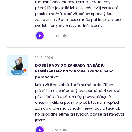
moderní WPC terasová prkna. Pokud tedy
přemýšlíte, jak ještě letos vylepšit svůj venkovní
prostor, možná je právě teď ten správný čas
zastavit se v Baumaxu a načerpat inspiraci pro
své letní projekty za zvýhodněné ceny.
2 minuty
14
.
6
.
2026
DOBRÉ RADY DO ZAHRADY NA RÁDIU
BLANÍK-Krtek na zahradě: škůdce, nebo
pomocník?
Krtka většina zahrádkářů nemá ráda. Přitom
právě tento nenápadný tvor pomáhá zbavovat
půdu škůdců a přirozeně ji provzdušňuje. V
dnešním dílu si povíme, proč krtek není nepřítel
zahrady, jaké má výhody i nevýhody a také jak
ho případně šetrně přesvědčit, aby se přestěhoval
jinam.
2 minuty