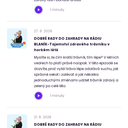
1 minuty
27
.
6
.
2026
DOBRÉ RADY DO ZAHRADY NA RÁDIU
BLANÍK-Tajemství zdravého trávníku v
horkém létě
Myslíte si, že čím kratší trávník, tím lépe? V letních
vedrech to platí právě naopak. V této epizodě se
dozvíte, proč vyšší tráva lépe odolává suchu, jak
správně sekat i zalévat a jak několika
jednoduchými změnami udržet trávník zdravý a
zelený po celé léto.
1 minuty
21
.
6
.
2026
DOBRÉ RADY DO ZAHRADY NA RÁDIU