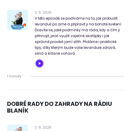
2
.
5
.
2026
V této epizodě se podíváme na to, jak probudit
levanduli po zimě a připravit ji na bohaté kvetení.
Dozvíte se, jaké podmínky má ráda, kdy a čím ji
přihnojit, proč využít vaječné skořápky i jak
správně provést jarní střih. Přidáme i praktické
tipy, díky kterým bude vaše levandule zdravá,
silná a krásně voňavá
1 minuty
DOBRÉ RADY DO ZAHRADY NA RÁDIU
BLANÍK
2
.
8
.
2026