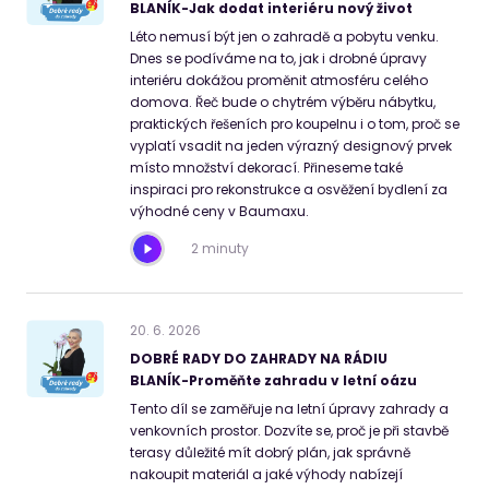
BLANÍK-Jak dodat interiéru nový život
Léto nemusí být jen o zahradě a pobytu venku.
Dnes se podíváme na to, jak i drobné úpravy
interiéru dokážou proměnit atmosféru celého
domova. Řeč bude o chytrém výběru nábytku,
praktických řešeních pro koupelnu i o tom, proč se
vyplatí vsadit na jeden výrazný designový prvek
místo množství dekorací. Přineseme také
inspiraci pro rekonstrukce a osvěžení bydlení za
výhodné ceny v Baumaxu.
2 minuty
20
.
6
.
2026
DOBRÉ RADY DO ZAHRADY NA RÁDIU
BLANÍK-Proměňte zahradu v letní oázu
Tento díl se zaměřuje na letní úpravy zahrady a
venkovních prostor. Dozvíte se, proč je při stavbě
terasy důležité mít dobrý plán, jak správně
nakoupit materiál a jaké výhody nabízejí