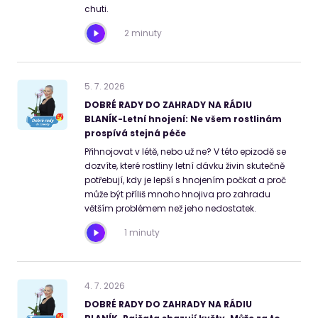
chuti.
2 minuty
5
.
7
.
2026
DOBRÉ RADY DO ZAHRADY NA RÁDIU
BLANÍK-Letní hnojení: Ne všem rostlinám
prospívá stejná péče
Přihnojovat v létě, nebo už ne? V této epizodě se
dozvíte, které rostliny letní dávku živin skutečně
potřebují, kdy je lepší s hnojením počkat a proč
může být příliš mnoho hnojiva pro zahradu
větším problémem než jeho nedostatek.
1 minuty
4
.
7
.
2026
DOBRÉ RADY DO ZAHRADY NA RÁDIU