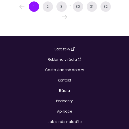
...
1
2
3
30
31
32
Statistiky
Reklama v rádiu
Často kladené dotazy
Kontakt
Rádia
Podcasty
Aplikace
Jak si nás naladíte