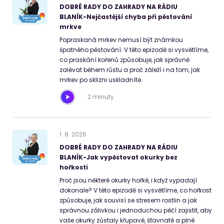
DOBRÉ RADY DO ZAHRADY NA RÁDIU
BLANÍK-Nejčastější chyba při pěstování
mrkve
Popraskaná mrkev nemusí být známkou
špatného pěstování. V této epizodě si vysvětlíme,
co praskání kořenů způsobuje, jak správně
zalévat během růstu a proč záleží i na tom, jak
mrkev po sklizni uskladníte.
2 minuty
1
.
8
.
2026
DOBRÉ RADY DO ZAHRADY NA RÁDIU
BLANÍK-Jak vypěstovat okurky bez
hořkosti
Proč jsou některé okurky hořké, i když vypadají
dokonale? V této epizodě si vysvětlíme, co hořkost
způsobuje, jak souvisí se stresem rostlin a jak
správnou zálivkou i jednoduchou péčí zajistit, aby
vaše okurky zůstaly křupavé, šťavnaté a plné