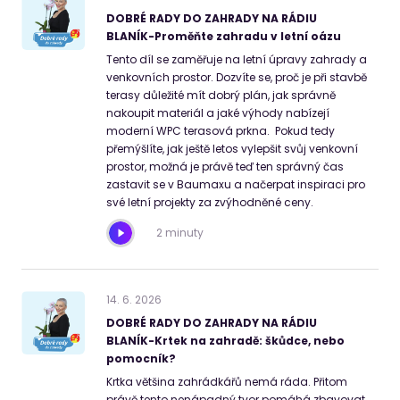
DOBRÉ RADY DO ZAHRADY NA RÁDIU
BLANÍK-Proměňte zahradu v letní oázu
Tento díl se zaměřuje na letní úpravy zahrady a
venkovních prostor. Dozvíte se, proč je při stavbě
terasy důležité mít dobrý plán, jak správně
nakoupit materiál a jaké výhody nabízejí
moderní WPC terasová prkna. Pokud tedy
přemýšlíte, jak ještě letos vylepšit svůj venkovní
prostor, možná je právě teď ten správný čas
zastavit se v Baumaxu a načerpat inspiraci pro
své letní projekty za zvýhodněné ceny.
2 minuty
14
.
6
.
2026
DOBRÉ RADY DO ZAHRADY NA RÁDIU
BLANÍK-Krtek na zahradě: škůdce, nebo
pomocník?
Krtka většina zahrádkářů nemá ráda. Přitom
právě tento nenápadný tvor pomáhá zbavovat