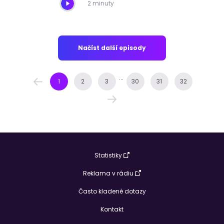
2 minuty
Načíst další episody
...
1
2
3
30
31
32
Statistiky
Reklama v rádiu
Často kladené dotazy
Kontakt