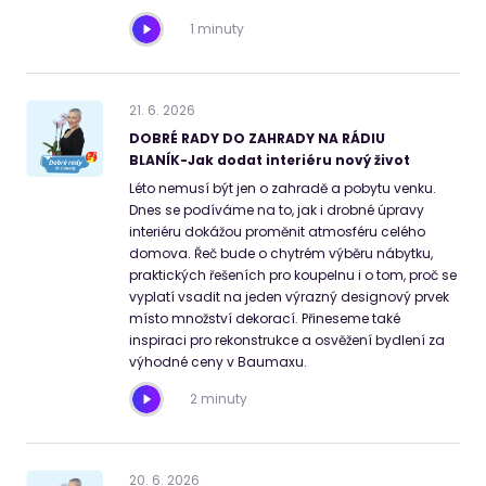
1 minuty
21
.
6
.
2026
DOBRÉ RADY DO ZAHRADY NA RÁDIU
BLANÍK-Jak dodat interiéru nový život
Léto nemusí být jen o zahradě a pobytu venku.
Dnes se podíváme na to, jak i drobné úpravy
interiéru dokážou proměnit atmosféru celého
domova. Řeč bude o chytrém výběru nábytku,
praktických řešeních pro koupelnu i o tom, proč se
vyplatí vsadit na jeden výrazný designový prvek
místo množství dekorací. Přineseme také
inspiraci pro rekonstrukce a osvěžení bydlení za
výhodné ceny v Baumaxu.
2 minuty
20
.
6
.
2026