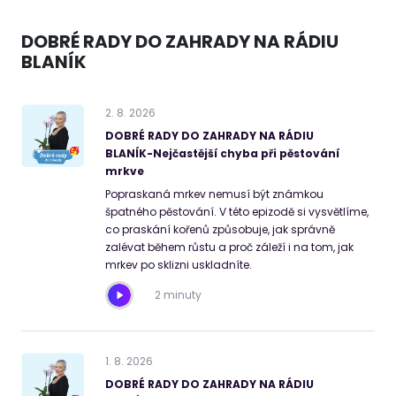
DOBRÉ RADY DO ZAHRADY NA RÁDIU
BLANÍK
2
.
8
.
2026
DOBRÉ RADY DO ZAHRADY NA RÁDIU
BLANÍK-Nejčastější chyba při pěstování
mrkve
Popraskaná mrkev nemusí být známkou
špatného pěstování. V této epizodě si vysvětlíme,
co praskání kořenů způsobuje, jak správně
zalévat během růstu a proč záleží i na tom, jak
mrkev po sklizni uskladníte.
2 minuty
1
.
8
.
2026
DOBRÉ RADY DO ZAHRADY NA RÁDIU