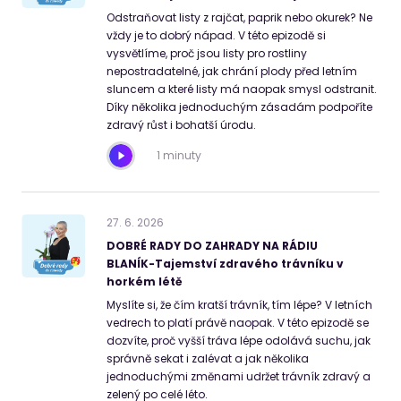
Odstraňovat listy z rajčat, paprik nebo okurek? Ne
vždy je to dobrý nápad. V této epizodě si
vysvětlíme, proč jsou listy pro rostliny
nepostradatelné, jak chrání plody před letním
sluncem a které listy má naopak smysl odstranit.
Díky několika jednoduchým zásadám podpoříte
zdravý růst i bohatší úrodu.
1 minuty
27
.
6
.
2026
DOBRÉ RADY DO ZAHRADY NA RÁDIU
BLANÍK-Tajemství zdravého trávníku v
horkém létě
Myslíte si, že čím kratší trávník, tím lépe? V letních
vedrech to platí právě naopak. V této epizodě se
dozvíte, proč vyšší tráva lépe odolává suchu, jak
správně sekat i zalévat a jak několika
jednoduchými změnami udržet trávník zdravý a
zelený po celé léto.