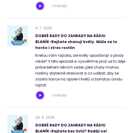
1 minuty
4
.
7
.
2026
DOBRÉ RADY DO ZAHRADY NA RÁDIU
BLANÍK-Rajčata shazují květy. Může za to
horko i stres rostlin
Kvetou vám rajčata, ale květy opadávají a plody
nikde? V této epizodě si vysvětlíme, proč se to děje
právě během letních veder, jaké chyby mohou
rostliny zbytečně stresovat a co udělat, aby se
zvýšila šance na opylení květů a bohatou úrodu
rajčat.
1 minuty
29
.
6
.
2026
DOBRÉ RADY DO ZAHRADY NA RÁDIU
BLANÍK-Rajčata bez listů? Raději ne!