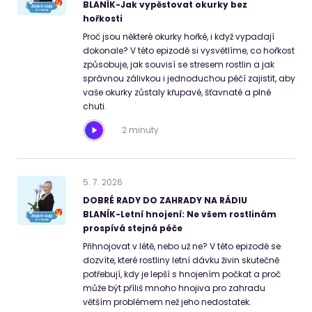
BLANÍK-Jak vypěstovat okurky bez
hořkosti
Proč jsou některé okurky hořké, i když vypadají
dokonale? V této epizodě si vysvětlíme, co hořkost
způsobuje, jak souvisí se stresem rostlin a jak
správnou zálivkou i jednoduchou péčí zajistit, aby
vaše okurky zůstaly křupavé, šťavnaté a plné
chuti.
2 minuty
5
.
7
.
2026
DOBRÉ RADY DO ZAHRADY NA RÁDIU
BLANÍK-Letní hnojení: Ne všem rostlinám
prospívá stejná péče
Přihnojovat v létě, nebo už ne? V této epizodě se
dozvíte, které rostliny letní dávku živin skutečně
potřebují, kdy je lepší s hnojením počkat a proč
může být příliš mnoho hnojiva pro zahradu
větším problémem než jeho nedostatek.