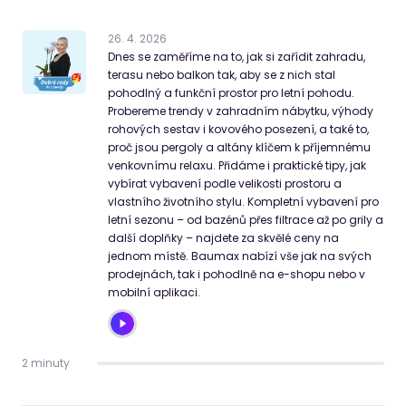
26
.
4
.
2026
Dnes se zaměříme na to, jak si zařídit zahradu,
terasu nebo balkon tak, aby se z nich stal
pohodlný a funkční prostor pro letní pohodu.
Probereme trendy v zahradním nábytku, výhody
rohových sestav i kovového posezení, a také to,
proč jsou pergoly a altány klíčem k příjemnému
venkovnímu relaxu. Přidáme i praktické tipy, jak
vybírat vybavení podle velikosti prostoru a
vlastního životního stylu. Kompletní vybavení pro
letní sezonu – od bazénů přes filtrace až po grily a
další doplňky – najdete za skvělé ceny na
jednom místě. Baumax nabízí vše jak na svých
prodejnách, tak i pohodlně na e-shopu nebo v
mobilní aplikaci.
2 minuty