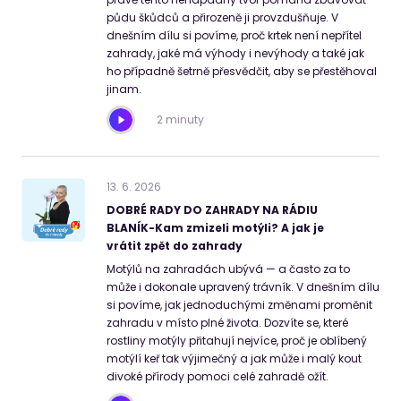
půdu škůdců a přirozeně ji provzdušňuje. V
dnešním dílu si povíme, proč krtek není nepřítel
zahrady, jaké má výhody i nevýhody a také jak
ho případně šetrně přesvědčit, aby se přestěhoval
jinam.
2 minuty
13
.
6
.
2026
DOBRÉ RADY DO ZAHRADY NA RÁDIU
BLANÍK-Kam zmizeli motýli? A jak je
vrátit zpět do zahrady
Motýlů na zahradách ubývá — a často za to
může i dokonale upravený trávník. V dnešním dílu
si povíme, jak jednoduchými změnami proměnit
zahradu v místo plné života. Dozvíte se, které
rostliny motýly přitahují nejvíce, proč je oblíbený
motýlí keř tak výjimečný a jak může i malý kout
divoké přírody pomoci celé zahradě ožít.