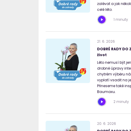
zalévat a jak něko
celé léto.
1 minuty
21
.
6
.
2026
DOBRÉ RADY DO Z
život
Léto nemusí být je
drobné úpravy int
chytrém výběru náb
vyplatí vsadit na 
Přineseme také ins
Baumaxu.
2 minuty
20
.
6
.
2026