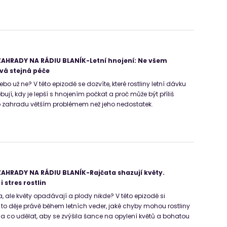
AHRADY NA RÁDIU BLANÍK-Letní hnojení: Ne všem
vá stejná péče
nebo už ne? V této epizodě se dozvíte, které rostliny letní dávku
ebují, kdy je lepší s hnojením počkat a proč může být příliš
 zahradu větším problémem než jeho nedostatek.
AHRADY NA RÁDIU BLANÍK-Rajčata shazují květy.
i stres rostlin
, ale květy opadávají a plody nikde? V této epizodě si
e to děje právě během letních veder, jaké chyby mohou rostliny
 a co udělat, aby se zvýšila šance na opylení květů a bohatou