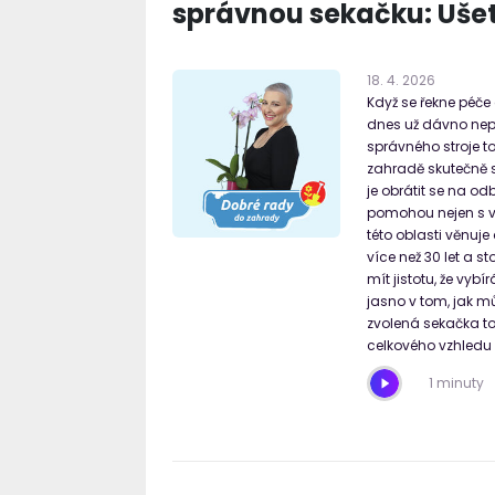
správnou sekačku: Ušetř
18
.
4
.
2026
Když se řekne péče 
dnes už dávno nepla
správného stroje tot
zahradě skutečně s
je obrátit se na od
pomohou nejen s vý
této oblasti věnuj
více než 30 let a s
mít jistotu, že vyb
jasno v tom, jak m
zvolená sekačka tot
celkového vzhledu
1 minuty