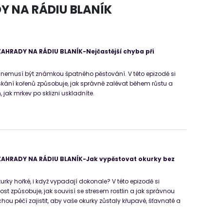
Y NA RÁDIU BLANÍK
AHRADY NA RÁDIU BLANÍK-Nejčastější chyba při
nemusí být známkou špatného pěstování. V této epizodě si
skání kořenů způsobuje, jak správně zalévat během růstu a
, jak mrkev po sklizni uskladníte.
AHRADY NA RÁDIU BLANÍK-Jak vypěstovat okurky bez
kurky hořké, i když vypadají dokonale? V této epizodě si
ost způsobuje, jak souvisí se stresem rostlin a jak správnou
hou péčí zajistit, aby vaše okurky zůstaly křupavé, šťavnaté a