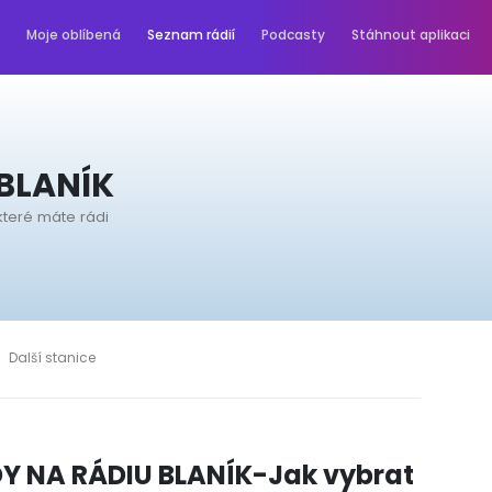
Moje oblíbená
Seznam rádií
Podcasty
Stáhnout aplikaci
BLANÍK
které máte rádi
Další stanice
Y NA RÁDIU BLANÍK-Jak vybrat