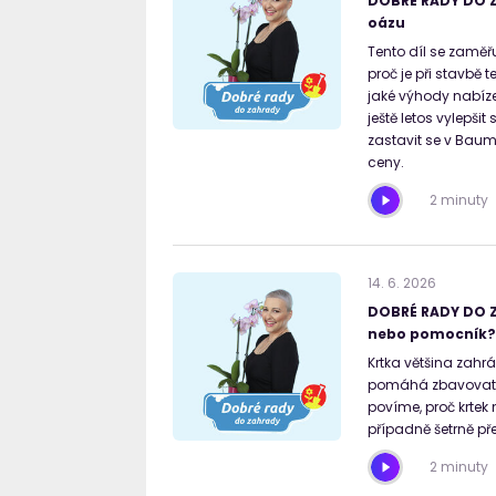
DOBRÉ RADY DO Z
oázu
Tento díl se zaměřu
proč je při stavbě 
jaké výhody nabíze
ještě letos vylepši
zastavit se v Baum
ceny.
2 minuty
14
.
6
.
2026
DOBRÉ RADY DO Z
nebo pomocník?
Krtka většina zahr
pomáhá zbavovat pů
povíme, proč krtek
případně šetrně př
2 minuty