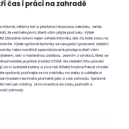
í čas i práci na zahradě
o trávník, většina lidí si představí klasickou sekačku. Jenže
tí, že vezmete první, která vám přijde pod ruku. Výběr
iž zásadně ovlivní nejen vzhled trávníku, ale i to, kolik času na
trávíte. Výběr správné techniky se nevyplácí podcenit. Ideální
borníky nebo navštívit specializované prodejce, kteří vám
běrem, ale i s následnou údržbou. Jedním z výrobců, který se
e dlouhodobě, je právě značka STIGA. Na českém trhu působí
tojí za ní švédské kořeny a více než 90letá tradice.Pokud chcete
íráte správně, podívejte se na nabídku na webu a udělejte si
ůže moderní technika proměnit péči o vaši zahradu. Správně
iž není jen nástroj. Je to investice do času, pohodlí a
 vaší zahrady.