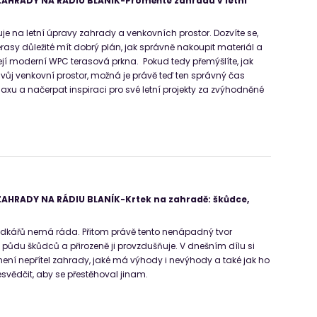
AHRADY NA RÁDIU BLANÍK-Proměňte zahradu v letní
je na letní úpravy zahrady a venkovních prostor. Dozvíte se,
terasy důležité mít dobrý plán, jak správně nakoupit materiál a
jí moderní WPC terasová prkna. Pokud tedy přemýšlíte, jak
t svůj venkovní prostor, možná je právě teď ten správný čas
axu a načerpat inspiraci pro své letní projekty za zvýhodněné
AHRADY NA RÁDIU BLANÍK-Krtek na zahradě: škůdce,
ádkářů nemá ráda. Přitom právě tento nenápadný tvor
du škůdců a přirozeně ji provzdušňuje. V dnešním dílu si
 není nepřítel zahrady, jaké má výhody i nevýhody a také jak ho
esvědčit, aby se přestěhoval jinam.