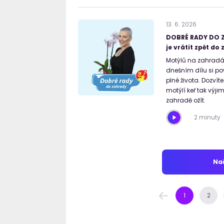
13
.
6
.
2026
DOBRÉ RADY DO Z
je vrátit zpět do
Motýlů na zahradác
dnešním dílu si p
plné života. Dozvíte
motýlí keř tak výj
zahradě ožít.
2 minuty
Nač
1
2