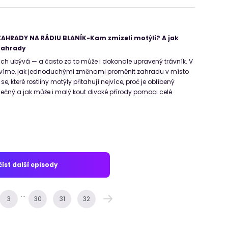
AHRADY NA RÁDIU BLANÍK-Kam zmizeli motýli? A jak
 zahrady
h ubývá — a často za to může i dokonale upravený trávník. V
ovíme, jak jednoduchými změnami proměnit zahradu v místo
 se, které rostliny motýly přitahují nejvíce, proč je oblíbený
imečný a jak může i malý kout divoké přírody pomoci celé
íst další episody
...
3
30
31
32