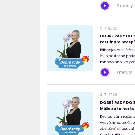
2 minuty
5
.
7
.
2026
DOBRÉ RADY DO Z
rostlinám prospí
Přihnojovat v létě, 
živin skutečně potř
mnoho hnojiva pro
1 minuty
4
.
7
.
2026
DOBRÉ RADY DO Z
Může za to horko 
Kvetou vám rajčata
vysvětlíme, proč s
zbytečně stresovat
úrodu rajčat.