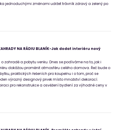
lika jednoduchými změnami udržet trávník zdravý a zelený po
AHRADY NA RÁDIU BLANÍK-Jak dodat interiéru nový
n o zahradě a pobytu venku. Dnes se podíváme na to, jak i
eriéru dokážou proměnit atmosféru celého domova. Řeč bude o
ytku, praktických řešeních pro koupelnu i o tom, proč se
jeden výrazný designový prvek místo množství dekorací.
piraci pro rekonstrukce a osvěžení bydlení za výhodné ceny v