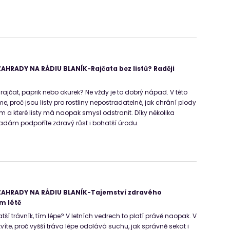
HRADY NA RÁDIU BLANÍK-Rajčata bez listů? Raději
 rajčat, paprik nebo okurek? Ne vždy je to dobrý nápad. V této
me, proč jsou listy pro rostliny nepostradatelné, jak chrání plody
m a které listy má naopak smysl odstranit. Díky několika
ám podpoříte zdravý růst i bohatší úrodu.
AHRADY NA RÁDIU BLANÍK-Tajemství zdravého
m létě
ratší trávník, tím lépe? V letních vedrech to platí právě naopak. V
víte, proč vyšší tráva lépe odolává suchu, jak správně sekat i