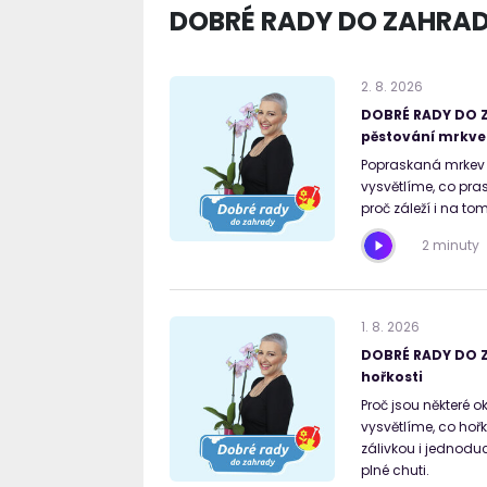
DOBRÉ RADY DO ZAHRAD
2
.
8
.
2026
DOBRÉ RADY DO Z
pěstování mrkve
Popraskaná mrkev 
vysvětlíme, co pra
proč záleží i na tom
2 minuty
1
.
8
.
2026
DOBRÉ RADY DO Z
hořkosti
Proč jsou některé o
vysvětlíme, co hořk
zálivkou i jednoduc
plné chuti.