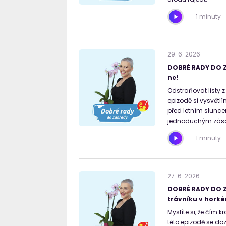
1 minuty
29
.
6
.
2026
DOBRÉ RADY DO ZA
ne!
Odstraňovat listy z
epizodě si vysvětlí
před letním slunce
jednoduchým zásad
1 minuty
27
.
6
.
2026
DOBRÉ RADY DO Z
trávníku v horké
Myslíte si, že čím k
této epizodě se doz