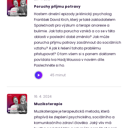
Poruchy příjmu potravy
Hostem dnešní epizody je klinický psycholog
František David Krch, který je také zakladatelem
Společnosti pro výzkum a terapii anorexie a
bulimie. Jak tato porucha vzniká a co se v této
oblasti v poslední době změnilo? Jak může
porucha příjmu potravy zasáhnout do sociálních
vztahu? A jak k řešení tohoto problému
přistupovat? O tom všem si s panem doktorem
povídala Iva Hadj Moussa v novém díle.
Poslechněte si ho.
45 minut
16
.
4
.
2024
Muzikoterapie
Muzikoterapie je terapeutická metoda, která
přispívá ke zlepšení psychického, sociálního a
komunikačního zdraví člověka. Jaký vliv má