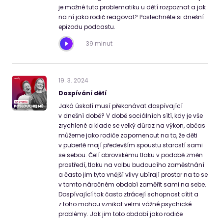
je možné tuto problematiku u dětí rozpoznat a jak
na ní jako rodič reagovat? Poslechněte si dnešní
epizodu podcastu.
39 minut
19
.
3
.
2024
Dospívání dětí
Jaká úskalí musí překonávat dospívající
v dnešní době? V době sociálních sítí, kdy je vše
zrychlené a klade se velký důraz na výkon, občas
můžeme jako rodiče zapomenout na to, že děti
v pubertě mají především spoustu starostí sami
se sebou. Čelí obrovskému tlaku v podobě změn
prostředí, tlaku na volbu budoucího zaměstnání
a často jim tyto vnější vlivy ubírají prostor na to se
v tomto náročném období zaměřit sami na sebe.
Dospívající tak často ztrácejí schopnost cítit a
z toho mohou vznikat velmi vážné psychické
problémy. Jak jim toto období jako rodiče