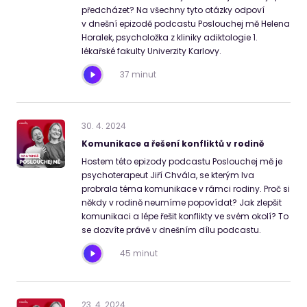
předcházet? Na všechny tyto otázky odpoví
v dnešní epizodě podcastu Poslouchej mě Helena
Horalek, psycholožka z kliniky adiktologie 1.
lékařské fakulty Univerzity Karlovy.
37 minut
30
.
4
.
2024
Komunikace a řešení konfliktů v rodině
Hostem této epizody podcastu Poslouchej mě je
psychoterapeut Jiří Chvála, se kterým Iva
probrala téma komunikace v rámci rodiny. Proč si
někdy v rodině neumíme popovídat? Jak zlepšit
komunikaci a lépe řešit konflikty ve svém okolí? To
se dozvíte právě v dnešním dílu podcastu.
45 minut
23
.
4
.
2024