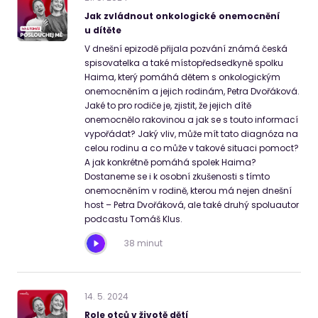
Jak zvládnout onkologické onemocnění
u dítěte
V dnešní epizodě přijala pozvání známá česká
spisovatelka a také místopředsedkyně spolku
Haima, který pomáhá dětem s onkologickým
onemocněním a jejich rodinám, Petra Dvořáková.
Jaké to pro rodiče je, zjistit, že jejich dítě
onemocnělo rakovinou a jak se s touto informací
vypořádat? Jaký vliv, může mít tato diagnóza na
celou rodinu a co může v takové situaci pomoct?
A jak konkrétně pomáhá spolek Haima?
Dostaneme se i k osobní zkušenosti s tímto
onemocněním v rodině, kterou má nejen dnešní
host – Petra Dvořáková, ale také druhý spoluautor
podcastu Tomáš Klus.
38 minut
14
.
5
.
2024
Role otců v životě dětí