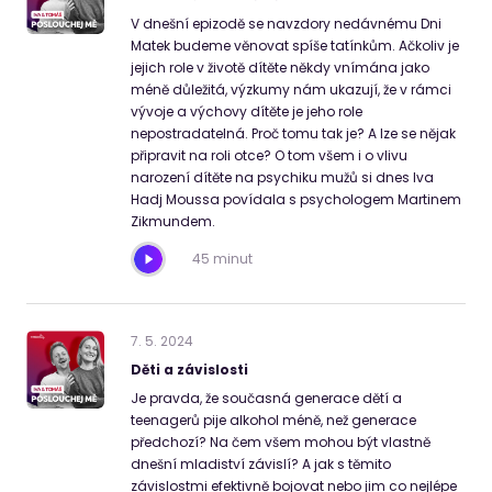
V dnešní epizodě se navzdory nedávnému Dni
Matek budeme věnovat spíše tatínkům. Ačkoliv je
jejich role v životě dítěte někdy vnímána jako
méně důležitá, výzkumy nám ukazují, že v rámci
vývoje a výchovy dítěte je jeho role
nepostradatelná. Proč tomu tak je? A lze se nějak
připravit na roli otce? O tom všem i o vlivu
narození dítěte na psychiku mužů si dnes Iva
Hadj Moussa povídala s psychologem Martinem
Zikmundem.
45 minut
7
.
5
.
2024
Děti a závislosti
Je pravda, že současná generace dětí a
teenagerů pije alkohol méně, než generace
předchozí? Na čem všem mohou být vlastně
dnešní mladiství závislí? A jak s těmito
závislostmi efektivně bojovat nebo jim co nejlépe