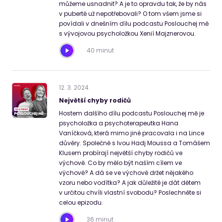
můžeme usnadnit? A je to opravdu tak, že by nás
v pubertě už nepotřebovali? O tom všem jsme si
povídali v dnešním dílu podcastu Poslouchej mě
s vývojovou psycholožkou Xenií Majznerovou.
40 minut
12
.
3
.
2024
Největší chyby rodičů
Hostem dalšího dílu podcastu Poslouchej mě je
psycholožka a psychoterapeutka Hana
Vaníčková, která mimo jiné pracovala i na Lince
důvěry. Společně s Ivou Hadj Moussa a Tomášem
Klusem probírají největší chyby rodičů ve
výchově. Co by mělo být naším cílem ve
výchově? A dá se ve výchově držet nějakého
vzoru nebo vodítka? A jak důležité je dát dětem
v určitou chvíli vlastní svobodu? Poslechněte si
celou epizodu.
36 minut