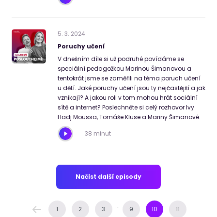
5
.
3
.
2024
Poruchy učení
V dnešním díle si už podruhé povídáme se
speciální pedagožkou Marinou Šimanovou a
tentokrát jsme se zaměřili na téma poruch učení
u dětí. Jaké poruchy učení jsou ty nejčastější a jak
vznikají? A jakou roli v tom mohou hrát sociální
sítě a internet? Poslechněte si celý rozhovor Ivy
Hadj Moussa, Tomáše Kluse a Mariny Šimanové.
38 minut
Načíst další episody
...
1
2
3
9
10
11