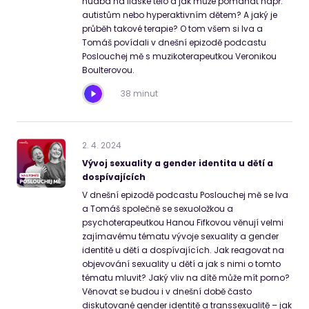
hudba na lidské tělo a jak může pomáhat např.
autistům nebo hyperaktivním dětem? A jaký je
průběh takové terapie? O tom všem si Iva a
Tomáš povídali v dnešní epizodě podcastu
Poslouchej mě s muzikoterapeutkou Veronikou
Boulterovou.
38 minut
2
.
4
.
2024
Vývoj sexuality a gender identita u dětí a
dospívajících
V dnešní epizodě podcastu Poslouchej mě se Iva
a Tomáš společně se sexuoložkou a
psychoterapeutkou Hanou Fifkovou věnují velmi
zajímavému tématu vývoje sexuality a gender
identitě u dětí a dospívajících. Jak reagovat na
objevování sexuality u dětí a jak s nimi o tomto
tématu mluvit? Jaký vliv na dítě může mít porno?
Věnovat se budou i v dnešní době často
diskutované gender identitě a transsexualitě – jak