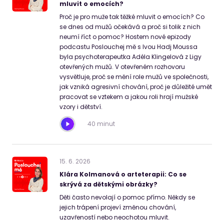
mluvit o emocích?
Proč je pro muže tak těžké mluvit o emocích? Co
se dnes od mužů očekává a proč si tolik z nich
neumí říct o pomoc? Hostem nové epizody
podcastu Poslouchej mě s Ivou Hadj Moussa
byla psychoterapeutka Adéla Klingelová z Ligy
otevřených mužů. V otevřeném rozhovoru
vysvětluje, proč se mění role mužů ve společnosti,
jak vzniká agresivní chování, proč je důležité umět
pracovat se vztekem a jakou roli hrají mužské
vzory i dětství.
40 minut
15
.
6
.
2026
Klára Kolmanová o arteterapii: Co se
skrývá za dětskými obrázky?
Děti často nevolají o pomoc přímo. Někdy se
jejich trápení projeví změnou chování,
uzavřeností nebo neochotou mluvit.