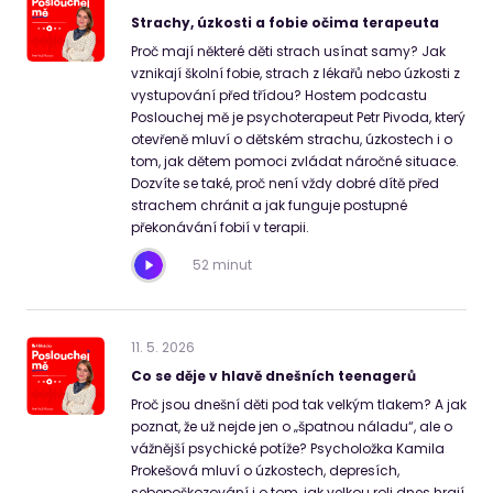
Strachy, úzkosti a fobie očima terapeuta
Proč mají některé děti strach usínat samy? Jak
vznikají školní fobie, strach z lékařů nebo úzkosti z
vystupování před třídou? Hostem podcastu
Poslouchej mě je psychoterapeut Petr Pivoda, který
otevřeně mluví o dětském strachu, úzkostech i o
tom, jak dětem pomoci zvládat náročné situace.
Dozvíte se také, proč není vždy dobré dítě před
strachem chránit a jak funguje postupné
překonávání fobií v terapii.
52 minut
11
.
5
.
2026
Co se děje v hlavě dnešních teenagerů
Proč jsou dnešní děti pod tak velkým tlakem? A jak
poznat, že už nejde jen o „špatnou náladu“, ale o
vážnější psychické potíže? Psycholožka Kamila
Prokešová mluví o úzkostech, depresích,
sebepoškozování i o tom, jak velkou roli dnes hrají