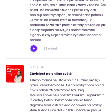
sociální sítě, školní stres nebo vztahy v rodině. Řeč
přišla i na konkrétní situace z praxe, kdy děti
popisují pocit vyčerpání, osamění nebo potřebu
„ulevit si“ od emocí, které už nezvládají. V
podcastu zazní také praktické rady pro rodiče, jak
s dospívajícími mluvit, jak poznat varovné
signály a kdy už je na místě vyhledat odbornou
pomoc.
32 minut
5
.
5
.
2026
Závislost na online světě
Telefon máme neustále po ruce. Ráno, večer, v
práci i ve volném čase. Ale co kdybychom ho na
chvíli odložili?Moderátorka Iva Hadj
Moussa společně s hostem Hynkem Trojánkem z
iniciativy Dětství bez mobilu otevírá téma
digitální závislosti a hledá odpovědi na otázky,
které si klade čím dál víc lidí. Dozvíte se, proč je