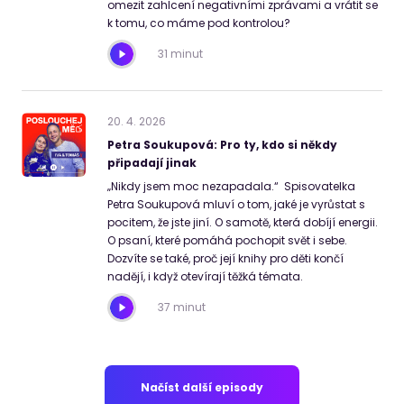
omezit zahlcení negativními zprávami a vrátit se
k tomu, co máme pod kontrolou?
31 minut
20
.
4
.
2026
Petra Soukupová: Pro ty, kdo si někdy
připadají jinak
„Nikdy jsem moc nezapadala.“ Spisovatelka
Petra Soukupová mluví o tom, jaké je vyrůstat s
pocitem, že jste jiní. O samotě, která dobíjí energii.
O psaní, které pomáhá pochopit svět i sebe.
Dozvíte se také, proč její knihy pro děti končí
nadějí, i když otevírají těžká témata.
37 minut
Načíst další episody