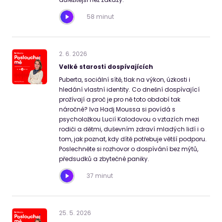
58 minut
2
.
6
.
2026
Velké starosti dospívajících
Puberta, sociální sítě, tlak na výkon, úzkosti i
hledání vlastní identity. Co dnešní dospívající
prožívají a proč je pro ně toto období tak
náročné? Iva Hadj Moussa si povídá s
psycholožkou Lucií Kalodovou o vztazích mezi
rodiči a dětmi, duševním zdraví mladých lidí i o
tom, jak poznat, kdy dítě potřebuje větší podporu.
Poslechněte si rozhovor o dospívání bez mýtů,
předsudků a zbytečné paniky.
37 minut
25
.
5
.
2026