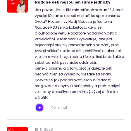
Nadané děti nejsou jen samé jedničky
Jak poznat, že je dítě mimořádně nadané? A proč
vysoké IQ samo o sobě nestačí ke spokojenému
životu? Hostem Ivy Hadj Moussa je ředitelka
Nadace RSJ Lenka Eckertová, která se
dlouhodobě věnuje podpoře nadaných dětí a
vzdělávání. V rozhovoru vysvětluje, jaké jsou
nejčastější projevy mimořádného nadání, proč
bývají některé nadané děti přehlížené a jakou roli
v jejich rozvoji hraje rodina i škola. Řeč bude také o
sebehodnotě, psychické odolnosti,
perfekcionismu a o tom, proč je důležité děti
nechválit jen za výsledky, ale také za snahu.
Dozvíte se, jak podporovat jejich zvídavost,
reagovat na chyby a neúspěchy a proč je přijetí
ze strany dospělých pro zdravý vývoj dítěte tak
důležité.
45 minut
18
.
5
.
2026