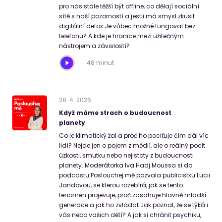
pro nás stále těžší být offline, co dělají sociální
sítě s naší pozorností a jestli má smysl zkusit
digitální detox.Je vůbec možné fungovat bez
telefonu? A kde je hranice mezi užitečným
nástrojem a závislostí?
48 minut
28
.
4
.
2026
Když máme strach o budoucnost
planety
Co je klimatický žal a proč ho pociťuje čím dál víc
lidí? Nejde jen o pojem z médií, ale o reálný pocit
úzkosti, smutku nebo nejistoty z budoucnosti
planety. Moderátorka Iva Hadj Moussa si do
podcastu Poslouchej mě pozvala publicistku Lucii
Jandovou, se kterou rozebírá, jak se tento
fenomén projevuje, proč zasahuje hlavně mladší
generace a jak ho zvládat.Jak poznat, že se týká i
vás nebo vašich dětí? A jak si chránit psychiku,