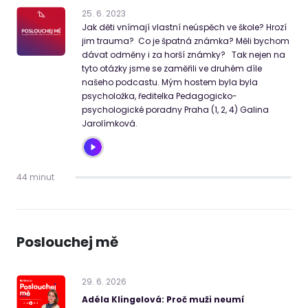
25
.
6
.
2023
Jak děti vnímají vlastní neúspěch ve škole? Hrozí
jim trauma? Co je špatná známka? Měli bychom
dávat odměny i za horší známky? Tak nejen na
tyto otázky jsme se zaměřili ve druhém díle
našeho podcastu. Mým hostem byla byla
psycholožka, ředitelka Pedagogicko-
psychologické poradny Praha (1, 2, 4) Galina
Jarolímková.
44 minut
Poslouchej mě
29
.
6
.
2026
Adéla Klingelová: Proč muži neumí