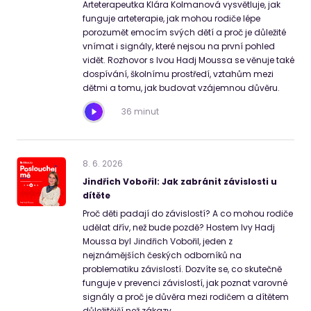
Arteterapeutka Klára Kolmanová vysvětluje, jak
funguje arteterapie, jak mohou rodiče lépe
porozumět emocím svých dětí a proč je důležité
vnímat i signály, které nejsou na první pohled
vidět. Rozhovor s Ivou Hadj Moussa se věnuje také
dospívání, školnímu prostředí, vztahům mezi
dětmi a tomu, jak budovat vzájemnou důvěru.
36 minut
8
.
6
.
2026
Jindřich Vobořil: Jak zabránit závislosti u
dítěte
Proč děti padají do závislostí? A co mohou rodiče
udělat dřív, než bude pozdě? Hostem Ivy Hadj
Moussa byl Jindřich Vobořil, jeden z
nejznámějších českých odborníků na
problematiku závislostí. Dozvíte se, co skutečně
funguje v prevenci závislostí, jak poznat varovné
signály a proč je důvěra mezi rodičem a dítětem
důležitější než zákazy.