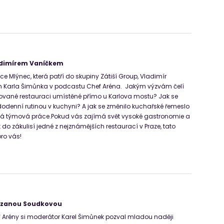
adimírem Vaníčkem
e Mlýnec, která patří do skupiny Zátiší Group, Vladimír
m Karla Šimůnka v podcastu Chef Aréna. Jakým výzvám čelí
ované restauraci umístěné přímo u Karlova mostu? Jak se
denní rutinou v kuchyni? A jak se změnilo kuchařské řemeslo
žitá týmová práce.Pokud vás zajímá svět vysoké gastronomie a
do zákulisí jedné z nejznámějších restaurací v Praze, tato
pro vás!
Zuzanou Soudkovou
f Arény si moderátor Karel Šimůnek pozval mladou naději