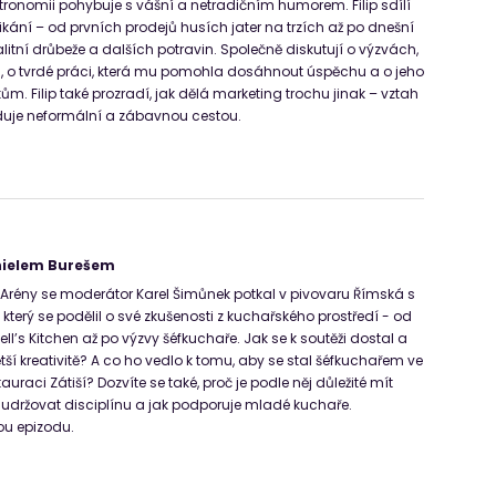
astronomii pohybuje s vášní a netradičním humorem. Filip sdílí
kání – od prvních prodejů husích jater na trzích až po dnešní
alitní drůbeže a dalších potravin. Společně diskutují o výzvách,
al, o tvrdé práci, která mu pomohla dosáhnout úspěchu a o jeho
ům. Filip také prozradí, jak dělá marketing trochu jinak – vztah
duje neformální a zábavnou cestou.
nielem Burešem
Arény se moderátor Karel Šimůnek potkal v pivovaru Římská s
terý se podělil o své zkušenosti z kuchařského prostředí - od
ll’s Kitchen až po výzvy šéfkuchaře. Jak se k soutěži dostal a
tší kreativitě? A co ho vedlo k tomu, aby se stal šéfkuchařem ve
uraci Zátiší? Dozvíte se také, proč je podle něj důležité mít
 udržovat disciplínu a jak podporuje mladé kuchaře.
ou epizodu.