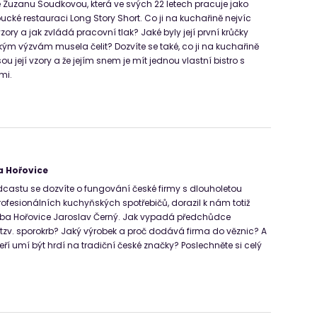
Zuzanu Soudkovou, která ve svých 22 letech pracuje jako
cké restauraci Long Story Short. Co ji na kuchařině nejvíc
 vzory a jak zvládá pracovní tlak? Jaké byly její první krůčky
kým výzvám musela čelit? Dozvíte se také, co ji na kuchařině
sou její vzory a že jejím snem je mít jednou vlastní bistro s
mi.
a Hořovice
castu se dozvíte o fungování české firmy s dlouholetou
rofesionálních kuchyňských spotřebičů, dorazil k nám totiž
Alba Hořovice Jaroslav Černý. Jak vypadá předchůdce
tzv. sporokrb? Jaký výrobek a proč dodává firma do věznic? A
kteří umí být hrdí na tradiční české značky? Poslechněte si celý