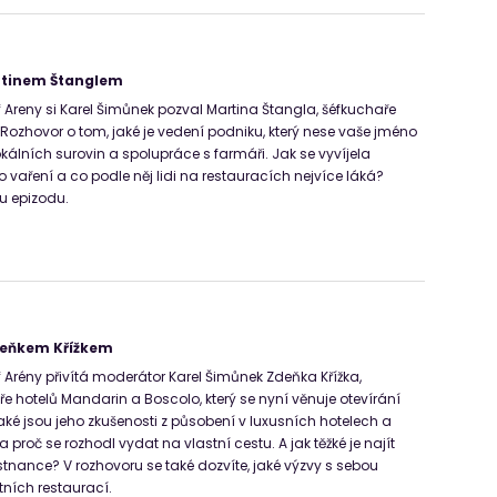
rtinem Štanglem
f Areny si Karel Šimůnek pozval Martina Štangla, šéfkuchaře
 Rozhovor o tom, jaké je vedení podniku, který nese vaše jméno
kálních surovin a spolupráce s farmáři. Jak se vyvíjela
 o vaření a co podle něj lidi na restauracích nejvíce láká?
ou epizodu.
deňkem Křížkem
f Arény přivítá moderátor Karel Šimůnek Zdeňka Křížka,
e hotelů Mandarin a Boscolo, který se nyní věnuje otevírání
ké jsou jeho zkušenosti z působení v luxusních hotelech a
 proč se rozhodl vydat na vlastní cestu. A jak těžké je najít
nance? V rozhovoru se také dozvíte, jaké výzvy s sebou
tních restaurací.