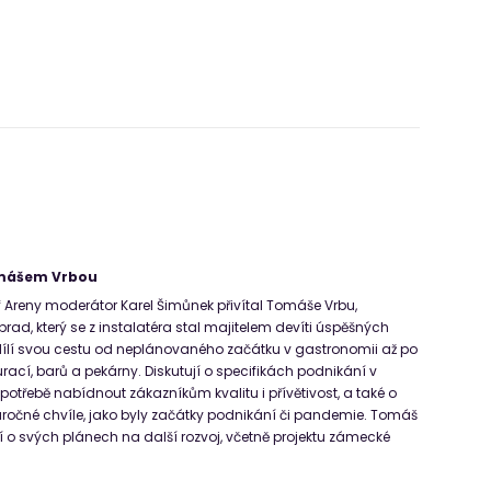
omášem Vrbou
f Areny moderátor Karel Šimůnek přivítal Tomáše Vrbu,
rad, který se z instalatéra stal majitelem devíti úspěšných
ílí svou cestu od neplánovaného začátku v gastronomii až po
rací, barů a pekárny. Diskutují o specifikách podnikání v
otřebě nabídnout zákazníkům kvalitu i přívětivost, a také o
áročné chvíle, jako byly začátky podnikání či pandemie. Tomáš
í o svých plánech na další rozvoj, včetně projektu zámecké