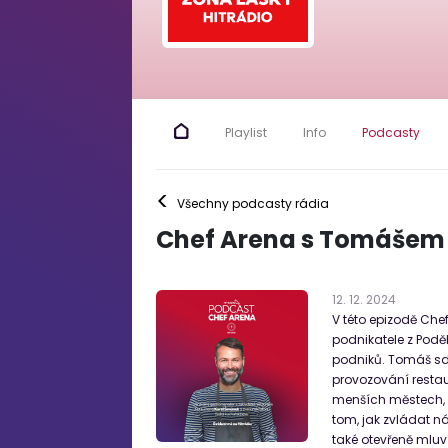
Playlist
Info
Podcasty
<
Všechny podcasty rádia
Chef Arena s Tomášem
12
.
12
.
2024
V této epizodě Che
podnikatele z Poděb
podniků. Tomáš sd
provozování restau
menších městech, p
tom, jak zvládat n
také otevřeně mluv