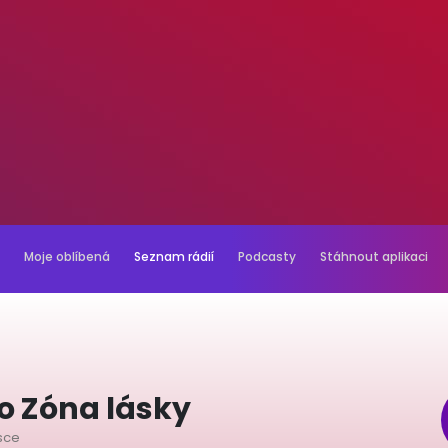
Moje oblíbená
Seznam rádií
Podcasty
Stáhnout aplikaci
io Zóna lásky
ásce