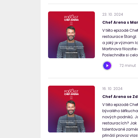
23
.
10
.
2024
Chef Arena s Ma
V této epizodě Che
restaurace Štangl.
a jaký je význam lo
Martinova filozofie
Poslechněte si cel
72 minut
16
.
10
.
2024
Chef Arena se Z
V této epizodě Che
bývalého šéfkuchař
nových podniků. Ja
restauracích? Jak a
talentované zaměst
přináší provoz vlas