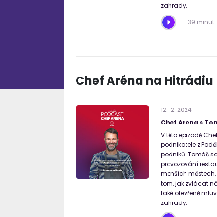
zahrady.
39 minut
Chef Aréna na Hitrádiu
12
.
12
.
2024
Chef Arena s T
V této epizodě Che
podnikatele z Poděb
podniků. Tomáš sd
provozování restau
menších městech, p
tom, jak zvládat n
také otevřeně mluv
zahrady.