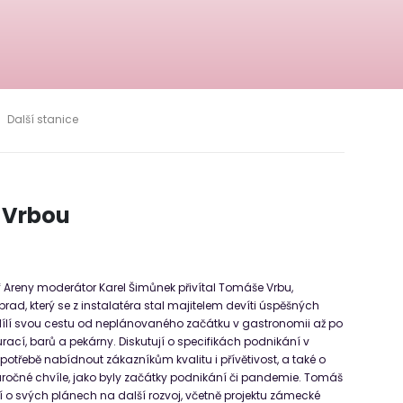
Další stanice
 Vrbou
f Areny moderátor Karel Šimůnek přivítal Tomáše Vrbu,
rad, který se z instalatéra stal majitelem devíti úspěšných
ílí svou cestu od neplánovaného začátku v gastronomii až po
rací, barů a pekárny. Diskutují o specifikách podnikání v
otřebě nabídnout zákazníkům kvalitu i přívětivost, a také o
áročné chvíle, jako byly začátky podnikání či pandemie. Tomáš
í o svých plánech na další rozvoj, včetně projektu zámecké