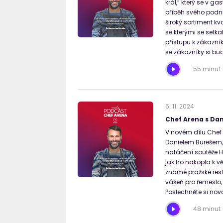
král,“ který se v g
příběh svého podni
široký sortiment kv
se kterými se setk
přístupu k zákazník
se zákazníky si bu
55 minut
6
.
11
.
2024
Chef Arena s Da
V novém dílu Chef 
Danielem Burešem, k
natáčení soutěže He
jak ho nakopla k vě
známé pražské resta
vášeň pro řemeslo,
Poslechněte si nov
48 minut