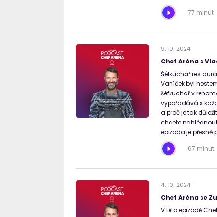
77 minut
9
.
10
.
2024
Chef Aréna s Vl
Šéfkuchař restaurac
Vaníček byl hoste
šéfkuchař v renom
vypořádává s každo
a proč je tak důle
chcete nahlédnout 
epizoda je přesně 
67 minut
4
.
10
.
2024
Chef Aréna se 
V této epizodě Che