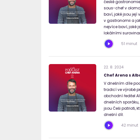
české gastronomie 
sous-chef v olomou
baví, jaké jsou její
v gastronomii a ja
nejvíce baví, jaké j
lokálními surovina
51 minut
22
.
8
.
2024
Chef Arena s Alb
V dnešním díle pod
tradicí ve výrobě p
obchodní ředitel 
dnešních sporáku, 
jsou Češi patrioti, 
dnešní díl.
42 minut