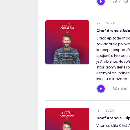
39 minut
22
.
11
.
2024
Chef Arena s A
V této epizodě mod
zakladatele pivovar
koncept hospod „Dva
spojené s tvorbou o
je Ambiente. Hovoří
stojí promyšlené r
Nechybí ani příběhy
kvalitu a inovace.
60 minut
13
.
11
.
2024
Chef Arena s Fi
V tomto dílu Chef A