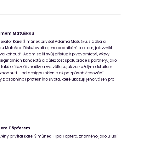
damem Matuškou
erátor Karel Šimůnek přivítal Adama Matušku, sládka a
u Matuška. Diskutovali o jeho podnikání a o tom, jak vznikl
 kohouti“. Adam sdílí svůj přístup k pivovarnictví, výzvy
riginálních konceptů a důležitost spolupráce s partnery, jako
 také o filozofii značky a vysvětluje, jak za každým detailem
ozhodnutí – od designu sklenic až po způsob čepování.
 z osobního i profesního života, které ukazují jeho vášeň pro
lipem Töpferem
rény přivítal Karel Šimůnek Filipa Töpfera, známého jako „Husí