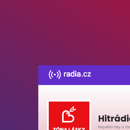
Hitrád
Největší hity o l