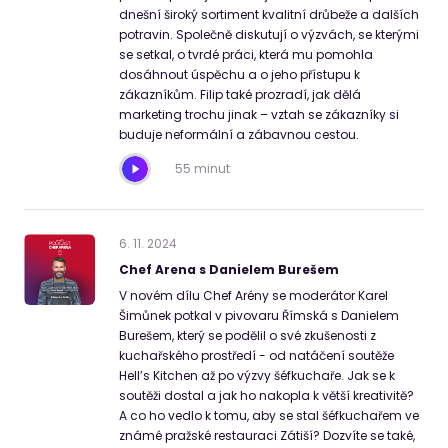
dnešní široký sortiment kvalitní drůbeže a dalších
potravin. Společně diskutují o výzvách, se kterými
se setkal, o tvrdé práci, která mu pomohla
dosáhnout úspěchu a o jeho přístupu k
zákazníkům. Filip také prozradí, jak dělá
marketing trochu jinak – vztah se zákazníky si
buduje neformální a zábavnou cestou.
55 minut
6
.
11
.
2024
Chef Arena s Danielem Burešem
V novém dílu Chef Arény se moderátor Karel
Šimůnek potkal v pivovaru Římská s Danielem
Burešem, který se podělil o své zkušenosti z
kuchařského prostředí - od natáčení soutěže
Hell’s Kitchen až po výzvy šéfkuchaře. Jak se k
soutěži dostal a jak ho nakopla k větší kreativitě?
A co ho vedlo k tomu, aby se stal šéfkuchařem ve
známé pražské restauraci Zátiší? Dozvíte se také,