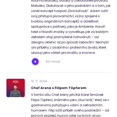
Adama Matušku, sládka a zakladatele pivovaru
Matuška. Diskutovali o jeho podnikání a o tom, jak
vznikl koncept hospod „Dva kohouti“. Adam sdílí
svůj přístup k pivovarnictví, výzvy spojené s
tvorbou originálních konceptů a důležitost
spolupráce s partnery, jako je Ambiente. Hovoří
také o filozofii značky a vysvětluje, jak za každým
detailem stojí promyšlené rozhodnutí – od
designu sklenic až po způsob čepování. Nechybí
ani příběhy z osobního i profesního života, které
ukazují jeho vášeň pro kvalitu a inovace.
60 minut
13
.
11
.
2024
Chef Arena s Filipem Töpferem
V tomto dílu Chef Arény přivítal Karel Šimůnek
Filipa Töpfera, známého jako „Husí král,“ který se v
gastronomii pohybuje s vášní a netradičním
humorem. Filip sdílí příběh svého podnikání – od
prvních prodejů husích jater na trzích až po