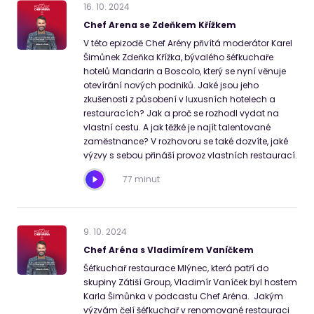
16
.
10
.
2024
Chef Arena se Zdeňkem Křížkem
V této epizodě Chef Arény přivítá moderátor Karel
Šimůnek Zdeňka Křížka, bývalého šéfkuchaře
hotelů Mandarin a Boscolo, který se nyní věnuje
otevírání nových podniků. Jaké jsou jeho
zkušenosti z působení v luxusních hotelech a
restauracích? Jak a proč se rozhodl vydat na
vlastní cestu. A jak těžké je najít talentované
zaměstnance? V rozhovoru se také dozvíte, jaké
výzvy s sebou přináší provoz vlastních restaurací.
77 minut
9
.
10
.
2024
Chef Aréna s Vladimírem Vaníčkem
Šéfkuchař restaurace Mlýnec, která patří do
skupiny Zátiší Group, Vladimír Vaníček byl hostem
Karla Šimůnka v podcastu Chef Aréna. Jakým
výzvám čelí šéfkuchař v renomované restauraci