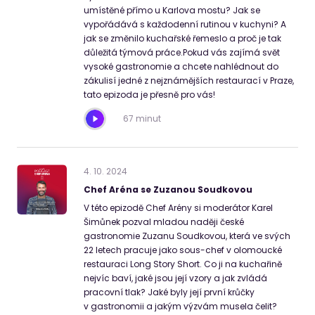
umístěné přímo u Karlova mostu? Jak se
vypořádává s každodenní rutinou v kuchyni? A
jak se změnilo kuchařské řemeslo a proč je tak
důležitá týmová práce.Pokud vás zajímá svět
vysoké gastronomie a chcete nahlédnout do
zákulisí jedné z nejznámějších restaurací v Praze,
tato epizoda je přesně pro vás!
67 minut
4
.
10
.
2024
Chef Aréna se Zuzanou Soudkovou
V této epizodě Chef Arény si moderátor Karel
Šimůnek pozval mladou naději české
gastronomie Zuzanu Soudkovou, která ve svých
22 letech pracuje jako sous-chef v olomoucké
restauraci Long Story Short. Co ji na kuchařině
nejvíc baví, jaké jsou její vzory a jak zvládá
pracovní tlak? Jaké byly její první krůčky
v gastronomii a jakým výzvám musela čelit?