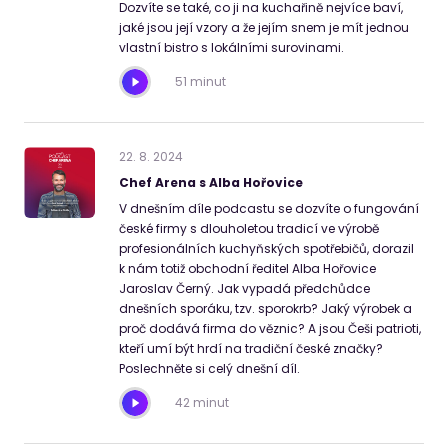
Dozvíte se také, co ji na kuchařině nejvíce baví,
jaké jsou její vzory a že jejím snem je mít jednou
vlastní bistro s lokálními surovinami.
51 minut
22
.
8
.
2024
Chef Arena s Alba Hořovice
V dnešním díle podcastu se dozvíte o fungování
české firmy s dlouholetou tradicí ve výrobě
profesionálních kuchyňských spotřebičů, dorazil
k nám totiž obchodní ředitel Alba Hořovice
Jaroslav Černý. Jak vypadá předchůdce
dnešních sporáku, tzv. sporokrb? Jaký výrobek a
proč dodává firma do věznic? A jsou Češi patrioti,
kteří umí být hrdí na tradiční české značky?
Poslechněte si celý dnešní díl.
42 minut