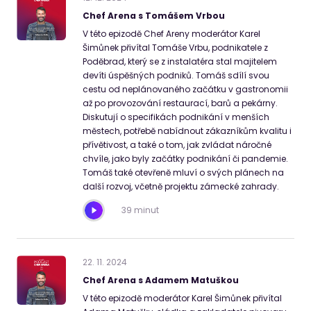
Chef Arena s Tomášem Vrbou
V této epizodě Chef Areny moderátor Karel
Šimůnek přivítal Tomáše Vrbu, podnikatele z
Poděbrad, který se z instalatéra stal majitelem
devíti úspěšných podniků. Tomáš sdílí svou
cestu od neplánovaného začátku v gastronomii
až po provozování restaurací, barů a pekárny.
Diskutují o specifikách podnikání v menších
městech, potřebě nabídnout zákazníkům kvalitu i
přívětivost, a také o tom, jak zvládat náročné
chvíle, jako byly začátky podnikání či pandemie.
Tomáš také otevřeně mluví o svých plánech na
další rozvoj, včetně projektu zámecké zahrady.
39 minut
22
.
11
.
2024
Chef Arena s Adamem Matuškou
V této epizodě moderátor Karel Šimůnek přivítal