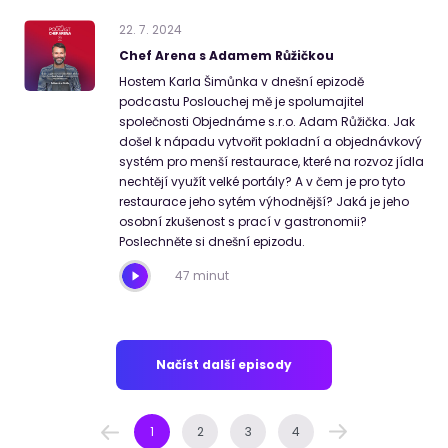
22
.
7
.
2024
Chef Arena s Adamem Růžičkou
Hostem Karla Šimůnka v dnešní epizodě
podcastu Poslouchej mě je spolumajitel
společnosti Objednáme s.r.o. Adam Růžička. Jak
došel k nápadu vytvořit pokladní a objednávkový
systém pro menší restaurace, které na rozvoz jídla
nechtějí využít velké portály? A v čem je pro tyto
restaurace jeho sytém výhodnější? Jaká je jeho
osobní zkušenost s prací v gastronomii?
Poslechněte si dnešní epizodu.
47 minut
Načíst další episody
1
2
3
4