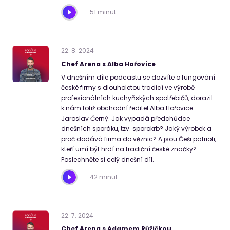
51 minut
22
.
8
.
2024
Chef Arena s Alba Hořovice
V dnešním díle podcastu se dozvíte o fungování
české firmy s dlouholetou tradicí ve výrobě
profesionálních kuchyňských spotřebičů, dorazil
k nám totiž obchodní ředitel Alba Hořovice
Jaroslav Černý. Jak vypadá předchůdce
dnešních sporáku, tzv. sporokrb? Jaký výrobek a
proč dodává firma do věznic? A jsou Češi patrioti,
kteří umí být hrdí na tradiční české značky?
Poslechněte si celý dnešní díl.
42 minut
22
.
7
.
2024
Chef Arena s Adamem Růžičkou