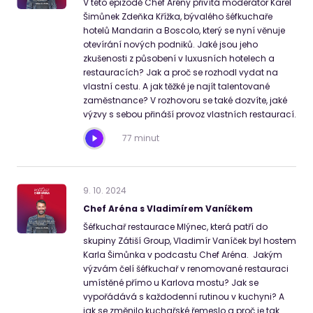
V této epizodě Chef Arény přivítá moderátor Karel
Šimůnek Zdeňka Křížka, bývalého šéfkuchaře
hotelů Mandarin a Boscolo, který se nyní věnuje
otevírání nových podniků. Jaké jsou jeho
zkušenosti z působení v luxusních hotelech a
restauracích? Jak a proč se rozhodl vydat na
vlastní cestu. A jak těžké je najít talentované
zaměstnance? V rozhovoru se také dozvíte, jaké
výzvy s sebou přináší provoz vlastních restaurací.
77 minut
9
.
10
.
2024
Chef Aréna s Vladimírem Vaníčkem
Šéfkuchař restaurace Mlýnec, která patří do
skupiny Zátiší Group, Vladimír Vaníček byl hostem
Karla Šimůnka v podcastu Chef Aréna. Jakým
výzvám čelí šéfkuchař v renomované restauraci
umístěné přímo u Karlova mostu? Jak se
vypořádává s každodenní rutinou v kuchyni? A
jak se změnilo kuchařské řemeslo a proč je tak