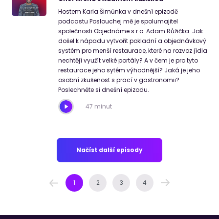
Hostem Karla Šimůnka v dnešní epizodě
podcastu Poslouchej mě je spolumajitel
společnosti Objednáme s.r.o. Adam Růžička. Jak
došel k nápadu vytvořit pokladní a objednávkový
systém pro menší restaurace, které na rozvoz jídla
nechtějí využít velké portály? A v čem je pro tyto
restaurace jeho sytém výhodnější? Jaká je jeho
osobní zkušenost s prací v gastronomii?
Poslechněte si dnešní epizodu.
47 minut
Načíst další episody
1
2
3
4