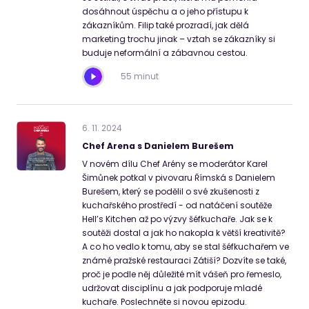
dosáhnout úspěchu a o jeho přístupu k
zákazníkům. Filip také prozradí, jak dělá
marketing trochu jinak – vztah se zákazníky si
buduje neformální a zábavnou cestou.
55 minut
6
.
11
.
2024
Chef Arena s Danielem Burešem
V novém dílu Chef Arény se moderátor Karel
Šimůnek potkal v pivovaru Římská s Danielem
Burešem, který se podělil o své zkušenosti z
kuchařského prostředí - od natáčení soutěže
Hell’s Kitchen až po výzvy šéfkuchaře. Jak se k
soutěži dostal a jak ho nakopla k větší kreativitě?
A co ho vedlo k tomu, aby se stal šéfkuchařem ve
známé pražské restauraci Zátiší? Dozvíte se také,
proč je podle něj důležité mít vášeň pro řemeslo,
udržovat disciplínu a jak podporuje mladé
kuchaře. Poslechněte si novou epizodu.