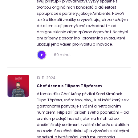
svůj přístup k pivovarnictví, výzvy spojené s
tvorbou originálních konceptů a důležitost
spolupráce s partnery, jako je Ambiente. Hovoří
také o filozofii značky a vysvětluje, jak za každým
detailem stojí promyšlené rozhodnutí – od
designu sklenic až po způsob čepování. Nechybí
ani příběhy z osobního i profesního života, které
ukazují jeho vášeň pro kvalitu a inovace.
60 minut
13
.
11
.
2024
Chef Arena s Filipem Töpferem
V tomto dílu Chef Arény přivítal Karel Šimůnek
Filipa Töpfera, známého jako „Husí král,“ který se v
gastronomii pohybuje s vášní a netradičním
humorem. Filip sdílí příběh svého podnikání – od
prvních prodejů husích jater na trzích až po
dnešní široký sortiment kvalitní drůbeže a dalších
potravin. Společně diskutují o výzvách, se kterými
se setkal, o tvrdé práci, která mu pomohla