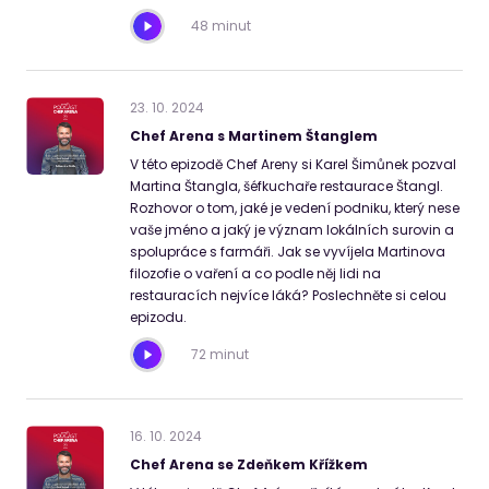
48 minut
23
.
10
.
2024
Chef Arena s Martinem Štanglem
V této epizodě Chef Areny si Karel Šimůnek pozval
Martina Štangla, šéfkuchaře restaurace Štangl.
Rozhovor o tom, jaké je vedení podniku, který nese
vaše jméno a jaký je význam lokálních surovin a
spolupráce s farmáři. Jak se vyvíjela Martinova
filozofie o vaření a co podle něj lidi na
restauracích nejvíce láká? Poslechněte si celou
epizodu.
72 minut
16
.
10
.
2024
Chef Arena se Zdeňkem Křížkem