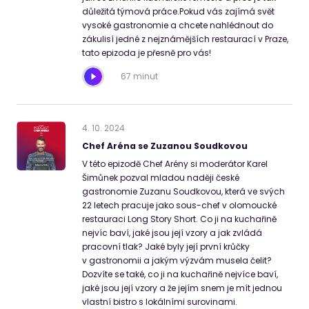
důležitá týmová práce.Pokud vás zajímá svět
vysoké gastronomie a chcete nahlédnout do
zákulisí jedné z nejznámějších restaurací v Praze,
tato epizoda je přesně pro vás!
67 minut
4
.
10
.
2024
Chef Aréna se Zuzanou Soudkovou
V této epizodě Chef Arény si moderátor Karel
Šimůnek pozval mladou naději české
gastronomie Zuzanu Soudkovou, která ve svých
22 letech pracuje jako sous-chef v olomoucké
restauraci Long Story Short. Co ji na kuchařině
nejvíc baví, jaké jsou její vzory a jak zvládá
pracovní tlak? Jaké byly její první krůčky
v gastronomii a jakým výzvám musela čelit?
Dozvíte se také, co ji na kuchařině nejvíce baví,
jaké jsou její vzory a že jejím snem je mít jednou
vlastní bistro s lokálními surovinami.