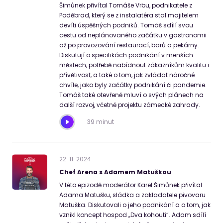
Šimůnek přivítal Tomáše Vrbu, podnikatele z
Poděbrad, který se z instalatéra stal majitelem
devíti úspěšných podniků. Tomáš sdílí svou
cestu od neplánovaného začátku v gastronomii
až po provozování restaurací, barů a pekárny.
Diskutují o specifikách podnikání v menších
městech, potřebě nabídnout zákazníkům kvalitu i
přívětivost, a také o tom, jak zvládat náročné
chvíle, jako byly začátky podnikání či pandemie.
Tomáš také otevřeně mluví o svých plánech na
další rozvoj, včetně projektu zámecké zahrady.
39 minut
22
.
11
.
2024
Chef Arena s Adamem Matuškou
V této epizodě moderátor Karel Šimůnek přivítal
Adama Matušku, sládka a zakladatele pivovaru
Matuška. Diskutovali o jeho podnikání a o tom, jak
vznikl koncept hospod „Dva kohouti“. Adam sdílí