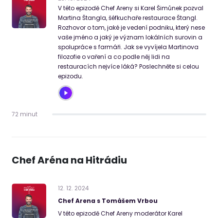
V této epizodě Chef Areny si Karel Šimůnek pozval
Martina Štangla, šéfkuchaře restaurace Štangl.
Rozhovor o tom, jaké je vedení podniku, který nese
vaše jméno a jaký je význam lokálních surovin a
spolupráce s farmáři. Jak se vyvíjela Martinova
filozofie o vaření a co podle něj lidi na
restauracích nejvíce láká? Poslechněte si celou
epizodu.
72 minut
Chef Aréna na Hitrádiu
12
.
12
.
2024
Chef Arena s Tomášem Vrbou
V této epizodě Chef Areny moderátor Karel