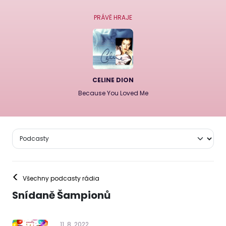
PRÁVĚ HRAJE
CELINE DION
Because You Loved Me
<
Všechny podcasty rádia
Snídaně Šampionů
11
.
8
.
2022