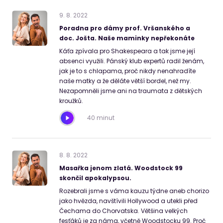
9
.
8
.
2022
Poradna pro dámy prof. Vršanského a
doc. Jošta. Naše maminky nepřekonáte
Káťa zpívala pro Shakespeara a tak jsme její
absenci využili. Pánský klub expertů radil ženám,
jak je to s chlapama, proč nikdy nenahradíte
naše matky a že děláte větší bordel, než my.
Nezapomněli jsme ani na traumata z dětských
kroužků.
40 minut
8
.
8
.
2022
Masařka jenom zlatá. Woodstock 99
skončil apokalypsou.
Rozebrali jsme s váma kauzu týdne aneb chorizo
jako hvězda, navštívili Hollywood a utekli před
Čechama do Chorvatska. Většina velkých
fesťáků je za náma, včetně Woodstocku 99. Proč