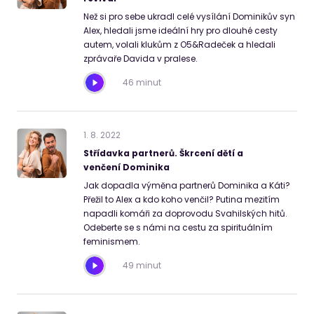
Než si pro sebe ukradl celé vysílání Dominikův syn
Alex, hledali jsme ideální hry pro dlouhé cesty
autem, volali klukům z O5&Radeček a hledali
zprávaře Davida v pralese.
46 minut
1
.
8
.
2022
Střídavka partnerů. Škrcení dětí a
venčení Dominika
Jak dopadla výměna partnerů Dominika a Káti?
Přežil to Alex a kdo koho venčil? Putina mezitím
napadli komáři za doprovodu Svahilských hitů.
Odeberte se s námi na cestu za spirituálním
feminismem.
49 minut