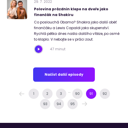
29
.
7
.
2022
Polovina prázdnin klepe na dveře jako
finančák na Shakiru
Co poslouchá Obama? Shakira jako další oběť
finančáku a Lewis Capaldi jako skupenství.
Rychlá pětka dnes našla dalšího vítěze, po osmé
to klaplo. V nebojte se v práci zout.
47 minut
Načíst další episody
...
1
2
3
90
91
92
93
94
95