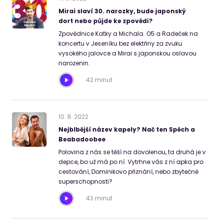
Mirai slaví 30. narozky, bude japonský
dort nebo půjde ke zpovědi?
Zpovědnice Katky a Michala. O5 a Radeček na
koncertu v Jeseníku bez elektřiny za zvuku
vysokého jalovce a Mirai s japonskou oslavou
narozenin.
42 minut
10
.
8
.
2022
Nejblbější název kapely? Nač ten Spěch a
Beabadoobee
Polovina z nás se těší na dovolenou, ta druhá je v
depce, bo už má po ní. Vytrhne vás z ní apka pro
cestování, Dominikovo přiznání, nebo zbytečné
superschopnosti?
43 minut