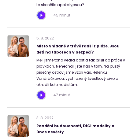
to skončilo apokalypsou?
45 minut
5
.
8
.
2022
Místo Snídaně v trávě radši z pláže. Jsou
děti na táborech v bezpečí?
Měli jsme toho vedra dost a tak přišli do práce v
plavkách. Nenechali jste nás v tom. Na pustý
písečný ostrov jsme vzali vás, Helenku
Vondráčkovou, vychlazený švestkový pivo a
ukradli kolo nudistům.
47 minut
3
.
8
.
2022
Randění budoucnosti, DIGI modelky a
únos nevěsty.