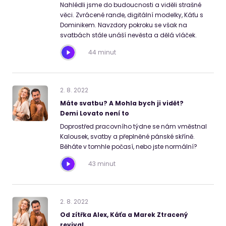
Nahlédli jsme do budoucnosti a viděli strašné
věci. Zvrácené rande, digitální modelky, Káťu s
Dominikem. Navzdory pokroku se však na
svatbách stále unáší nevěsta a dělá vláček.
44 minut
2
.
8
.
2022
Máte svatbu? A Mohla bych ji vidět?
Demi Lovato není to
Doprostřed pracovního týdne se nám vměstnal
Kalousek, svatby a přeplněné pánské skříně.
Běháte v tomhle počasí, nebo jste normální?
43 minut
2
.
8
.
2022
Od zítřka Alex, Káťa a Marek Ztracený
revival