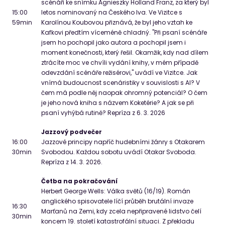
scénáři ke snímku Agnieszky Holland Franz, za který byl
15:00
letos nominovaný na Českého lva. Ve Vizitce s
59
min
Karolínou Koubovou přiznává, že byl jeho vztah ke
Kafkovi předtím víceméně chladný. "Při psaní scénáře
jsem ho pochopil jako autora a pochopil jsem i
moment konečnosti, který řešil. Okamžik, kdy nad dílem
ztrácíte moc ve chvíli vydání knihy, v mém případě
odevzdání scénáře režisérovi," uvádí ve Vizitce. Jak
vnímá budoucnost scenáristiky v souvislosti s AI? V
čem má podle něj naopak ohromný potenciál? O čem
je jeho nová kniha s názvem Koketérie? A jak se při
psaní vyhýbá rutině? Repríza z 6. 3. 2026
Jazzový podvečer
16:00
Jazzové principy napříč hudebními žánry s Otakarem
30
min
Svobodou. Každou sobotu uvádí Otakar Svoboda.
Repríza z 14. 3. 2026.
Četba na pokračování
Herbert George Wells: Válka světů (16/19). Román
anglického spisovatele líčí průběh brutální invaze
16:30
Marťanů na Zemi, kdy zcela nepřipravené lidstvo čelí
30
min
koncem 19. století katastrofální situaci. Z překladu