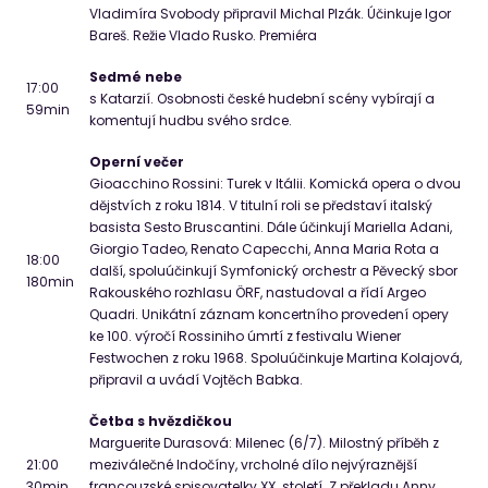
Vladimíra Svobody připravil Michal Plzák. Účinkuje Igor
Bareš. Režie Vlado Rusko. Premiéra
Sedmé nebe
17:00
s Katarzií. Osobnosti české hudební scény vybírají a
59
min
komentují hudbu svého srdce.
Operní večer
Gioacchino Rossini: Turek v Itálii. Komická opera o dvou
dějstvích z roku 1814. V titulní roli se představí italský
basista Sesto Bruscantini. Dále účinkují Mariella Adani,
Giorgio Tadeo, Renato Capecchi, Anna Maria Rota a
18:00
další, spoluúčinkují Symfonický orchestr a Pěvecký sbor
180
min
Rakouského rozhlasu ÖRF, nastudoval a řídí Argeo
Quadri. Unikátní záznam koncertního provedení opery
ke 100. výročí Rossiniho úmrtí z festivalu Wiener
Festwochen z roku 1968. Spoluúčinkuje Martina Kolajová,
připravil a uvádí Vojtěch Babka.
Četba s hvězdičkou
Marguerite Durasová: Milenec (6/7). Milostný příběh z
21:00
meziválečné Indočíny, vrcholné dílo nejvýraznější
30
min
francouzské spisovatelky XX. století. Z překladu Anny