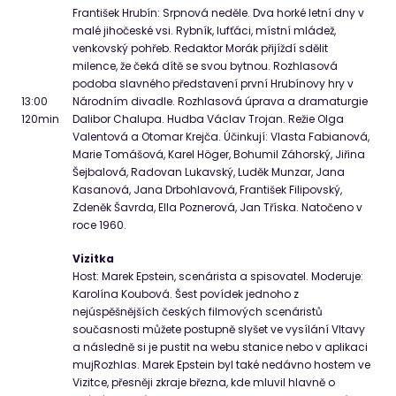
František Hrubín: Srpnová neděle. Dva horké letní dny v
malé jihočeské vsi. Rybník, lufťáci, místní mládež,
venkovský pohřeb. Redaktor Morák přijíždí sdělit
milence, že čeká dítě se svou bytnou. Rozhlasová
podoba slavného představení první Hrubínovy hry v
13:00
Národním divadle. Rozhlasová úprava a dramaturgie
120
min
Dalibor Chalupa. Hudba Václav Trojan. Režie Olga
Valentová a Otomar Krejča. Účinkují: Vlasta Fabianová,
Marie Tomášová, Karel Höger, Bohumil Záhorský, Jiřina
Šejbalová, Radovan Lukavský, Luděk Munzar, Jana
Kasanová, Jana Drbohlavová, František Filipovský,
Zdeněk Šavrda, Ella Poznerová, Jan Tříska. Natočeno v
roce 1960.
Vizitka
Host: Marek Epstein, scenárista a spisovatel. Moderuje:
Karolína Koubová. Šest povídek jednoho z
nejúspěšnějších českých filmových scenáristů
současnosti můžete postupně slyšet ve vysílání Vltavy
a následně si je pustit na webu stanice nebo v aplikaci
mujRozhlas. Marek Epstein byl také nedávno hostem ve
Vizitce, přesněji zkraje března, kde mluvil hlavně o