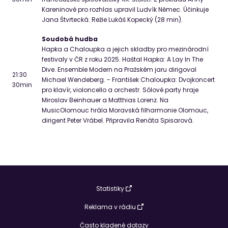
Kareninové pro rozhlas upravil Ludvík Němec. Účinkuje
Jana Štvrtecká. Režie Lukáš Kopecký (28 min).
Soudobá hudba
Hapka a Chaloupka a jejich skladby pro mezinárodní
festivaly v ČR z roku 2025. Haštal Hapka: A Lay In The
Dive. Ensemble Modern na Pražském jaru dirigoval
21:30
Michael Wendeberg. - František Chaloupka: Dvojkoncert
30
min
pro klavír, violoncello a orchestr. Sólové party hraje
Miroslav Beinhauer a Matthias Lorenz. Na
MusicOlomouc hrála Moravská filharmonie Olomouc,
dirigent Peter Vrábel. Připravila Renáta Spisarová.
Statistiky
Reklama v rádiu
Často kladené dotazy