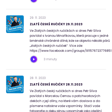
29
.
11
.
2023
ZLATÉ ČESKÉ RUČIČKY 29.11.2023
Ve Zlatých českých ručičkách si dnes Petr Slíva
povídal s Ivanou Minaříkovou, která pracuje v jedné
brněnské chráněné dílně, kde se objevilo několik párů
„zlatých českých ručiček“. Více zde:
https://www.facebook.com/groups/91157672377685
3 minuty
28
.
11
.
2023
ZLATÉ ČESKÉ RUČIČKY 28.11.2023
Ve Zlatých český ručičkách si dnes Petr Slíva
povídal s Marcelou Černou o patchworkových
dekách z její dílny, na které vám doslova a do
písmene natiskne vaše vzpomínky. Stačí vaše
fotografie a deku plnou vzpomínek jako ideální