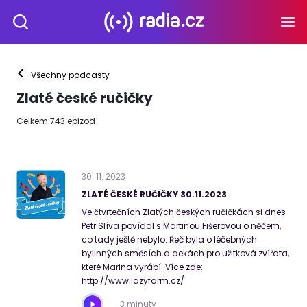
<
Všechny podcasty
Zlaté české ručičky
Celkem
743
epizod
30
.
11
.
2023
ZLATÉ ČESKÉ RUČIČKY 30.11.2023
Ve čtvrtečních Zlatých českých ručičkách si dnes
Petr Slíva povídal s Martinou Fišerovou o něčem,
co tady ještě nebylo. Řeč byla o léčebných
bylinných směsích a dekách pro užitková zvířata,
které Marina vyrábí. Více zde:
http://www.lazyfarm.cz/
3 minuty