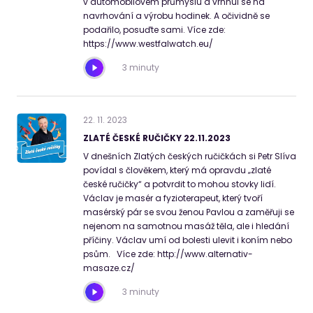
v automobilovém průmyslu a vrhnul se na
navrhování a výrobu hodinek. A očividně se
podařilo, posuďte sami. Více zde:
https://www.westfalwatch.eu/
3 minuty
22
.
11
.
2023
ZLATÉ ČESKÉ RUČIČKY 22.11.2023
V dnešních Zlatých českých ručičkách si Petr Slíva
povídal s člověkem, který má opravdu „zlaté
české ručičky“ a potvrdit to mohou stovky lidí.
Václav je masér a fyzioterapeut, který tvoří
masérský pár se svou ženou Pavlou a zaměřuji se
nejenom na samotnou masáž těla, ale i hledání
příčiny. Václav umí od bolesti ulevit i koním nebo
psům. Více zde: http://www.alternativ-
masaze.cz/
3 minuty