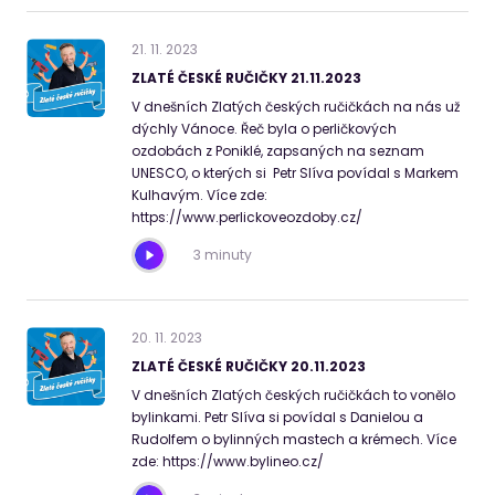
21
.
11
.
2023
ZLATÉ ČESKÉ RUČIČKY 21.11.2023
V dnešních Zlatých českých ručičkách na nás už
dýchly Vánoce. Řeč byla o perličkových
ozdobách z Poniklé, zapsaných na seznam
UNESCO, o kterých si Petr Slíva povídal s Markem
Kulhavým. Více zde:
https://www.perlickoveozdoby.cz/
3 minuty
20
.
11
.
2023
ZLATÉ ČESKÉ RUČIČKY 20.11.2023
V dnešních Zlatých českých ručičkách to vonělo
bylinkami. Petr Slíva si povídal s Danielou a
Rudolfem o bylinných mastech a krémech. Více
zde: https://www.bylineo.cz/