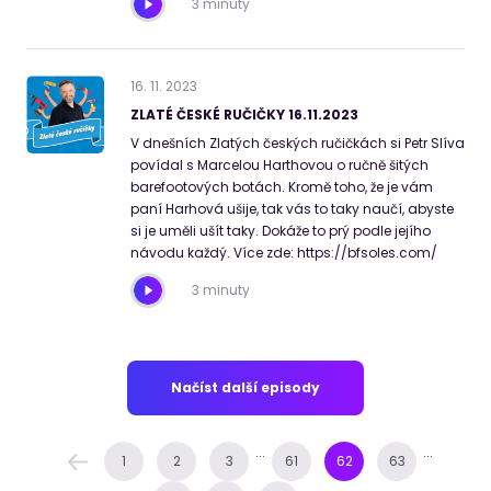
3 minuty
16
.
11
.
2023
ZLATÉ ČESKÉ RUČIČKY 16.11.2023
V dnešních Zlatých českých ručičkách si Petr Slíva
povídal s Marcelou Harthovou o ručně šitých
barefootových botách. Kromě toho, že je vám
paní Harhová ušije, tak vás to taky naučí, abyste
si je uměli ušít taky. Dokáže to prý podle jejího
návodu každý. Více zde: https://bfsoles.com/
3 minuty
Načíst další episody
...
...
1
2
3
61
62
63