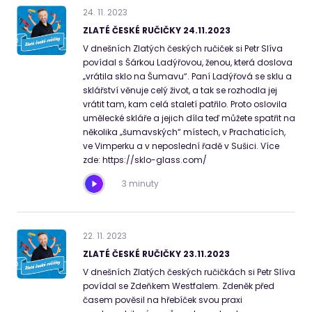
24
.
11
.
2023
ZLATÉ ČESKÉ RUČIČKY 24.11.2023
V dnešních Zlatých českých ručiček si Petr Slíva
povídal s Šárkou Ladýřovou, ženou, která doslova
„vrátila sklo na Šumavu“. Paní Ladýřová se sklu a
sklářství věnuje celý život, a tak se rozhodla jej
vrátit tam, kam celá staletí patřilo. Proto oslovila
umělecké skláře a jejich díla teď můžete spatřit na
několika „šumavských“ místech, v Prachaticích,
ve Vimperku a v neposlední řadě v Sušici. Více
zde: https://sklo-glass.com/
3 minuty
22
.
11
.
2023
ZLATÉ ČESKÉ RUČIČKY 23.11.2023
V dnešních Zlatých českých ručičkách si Petr Slíva
povídal se Zdeňkem Westfalem. Zdeněk před
časem pověsil na hřebíček svou praxi