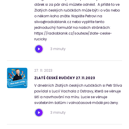
dárek si za pár dnů můžete odnést. A příště to ve
Zlatých českých ručičkách může být i o vás nebo
o někom koho znáte. Napište Petrovi na
sliva@radioblanik.cz nebo vyplňte tento
jednoduchý formulář na našich stránkách:
https://radioblanik.cz/souteze/zlate-ceske-
rucicky
3 minuty
27
.
11
.
2023
ZLATÉ ČESKÉ RUČIČKY 27.11.2023
V dnešních Zlatých českých ručičkách si Petr Slíva
povídal s Lucií Vachala z Ostravy, která se věnuje
šití a navrhování na míru. Lucie se věnuje
svatebním šatům i volnočasové módě pro ženy.
3 minuty