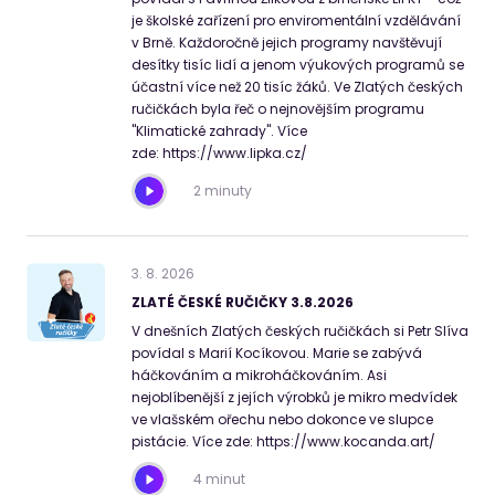
je školské zařízení pro enviromentální vzdělávání
v Brně. Každoročně jejich programy navštěvují
desítky tisíc lidí a jenom výukových programů se
účastní více než 20 tisíc žáků. Ve Zlatých českých
ručičkách byla řeč o nejnovějším programu
"Klimatické zahrady". Více
zde: https://www.lipka.cz/
2 minuty
3
.
8
.
2026
ZLATÉ ČESKÉ RUČIČKY 3.8.2026
V dnešních Zlatých českých ručičkách si Petr Slíva
povídal s Marií Kocíkovou. Marie se zabývá
háčkováním a mikroháčkováním. Asi
nejoblíbenější z jejích výrobků je mikro medvídek
ve vlašském ořechu nebo dokonce ve slupce
pistácie. Více zde: https://www.kocanda.art/
4 minut