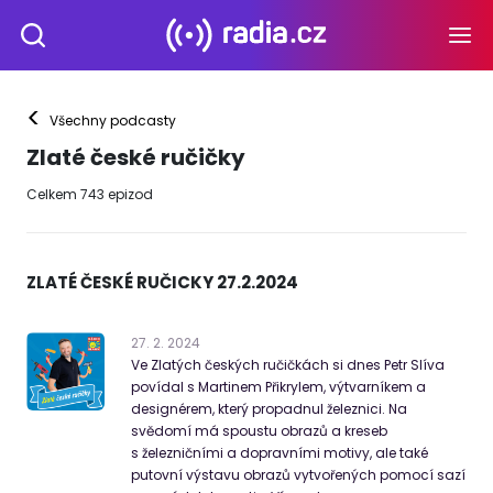
<
Všechny podcasty
Zlaté české ručičky
Celkem
743
epizod
ZLATÉ ČESKÉ RUČICKY 27.2.2024
27
.
2
.
2024
Ve Zlatých českých ručičkách si dnes Petr Slíva
povídal s Martinem Přikrylem, výtvarníkem a
designérem, který propadnul železnici. Na
svědomí má spoustu obrazů a kreseb
s železničními a dopravními motivy, ale také
putovní výstavu obrazů vytvořených pomocí sazí