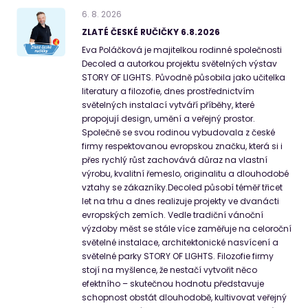
6
.
8
.
2026
ZLATÉ ČESKÉ RUČIČKY 6.8.2026
Eva Poláčková je majitelkou rodinné společnosti
Decoled a autorkou projektu světelných výstav
STORY OF LIGHTS. Původně působila jako učitelka
literatury a filozofie, dnes prostřednictvím
světelných instalací vytváří příběhy, které
propojují design, umění a veřejný prostor.
Společně se svou rodinou vybudovala z české
firmy respektovanou evropskou značku, která si i
přes rychlý růst zachovává důraz na vlastní
výrobu, kvalitní řemeslo, originalitu a dlouhodobé
vztahy se zákazníky.Decoled působí téměř třicet
let na trhu a dnes realizuje projekty ve dvanácti
evropských zemích. Vedle tradiční vánoční
výzdoby měst se stále více zaměřuje na celoroční
světelné instalace, architektonické nasvícení a
světelné parky STORY OF LIGHTS. Filozofie firmy
stojí na myšlence, že nestačí vytvořit něco
efektního – skutečnou hodnotu představuje
schopnost obstát dlouhodobě, kultivovat veřejný