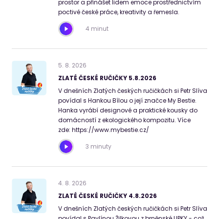
prostor a přinášet lidem emoce prostřednictvím
poctivé české práce, kreativity a řemesla.
4 minut
5
.
8
.
2026
ZLATÉ ČESKÉ RUČIČKY 5.8.2026
V dnešních Zlatých českých ručičkách si Petr Slíva
povídal s Hankou Bílou o její značce My Bestie.
Hanka vyrábí designové a praktické kousky do
domácností z ekologického kompozitu. Více
zde: https://www.mybestie.cz/
3 minuty
4
.
8
.
2026
ZLATÉ ČESKÉ RUČIČKY 4.8.2026
V dnešních Zlatých českých ručičkách si Petr Slíva
povídal s Pavlínou Žilkovou z brněnské LIPKY - což