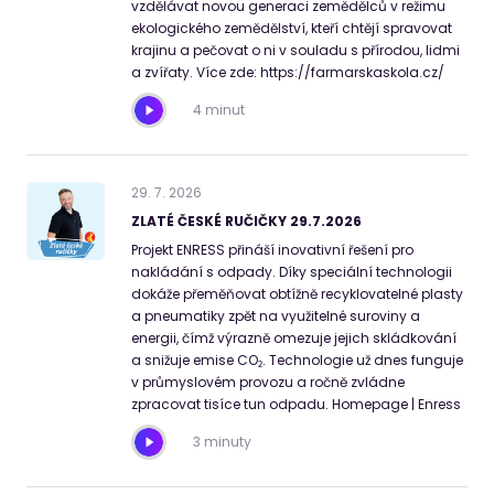
vzdělávat novou generaci zemědělců v režimu
ekologického zemědělství, kteří chtějí spravovat
krajinu a pečovat o ni v souladu s přírodou, lidmi
a zvířaty. Více zde: https://farmarskaskola.cz/
4 minut
29
.
7
.
2026
ZLATÉ ČESKÉ RUČIČKY 29.7.2026
Projekt ENRESS přináší inovativní řešení pro
nakládání s odpady. Díky speciální technologii
dokáže přeměňovat obtížně recyklovatelné plasty
a pneumatiky zpět na využitelné suroviny a
energii, čímž výrazně omezuje jejich skládkování
a snižuje emise CO₂. Technologie už dnes funguje
v průmyslovém provozu a ročně zvládne
zpracovat tisíce tun odpadu. Homepage | Enress
3 minuty