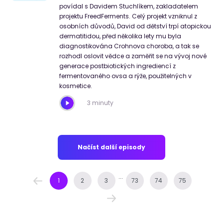
povídal s Davidem Stuchlíkem, zakladatelem
projektu FreedFerments. Celý projekt vzniknul z
osobních důvodů, David od dětství trpí atopickou
dermatitidou, před několika lety mu byla
diagnostikována Crohnova choroba, a tak se
rozhodl oslovit vědce a zaměřit se na vývoj nové
generace postbiotických ingrediencí z
fermentovaného ovsa a rýže, použitelných v
kosmetice.
3 minuty
Načíst další episody
...
1
2
3
73
74
75