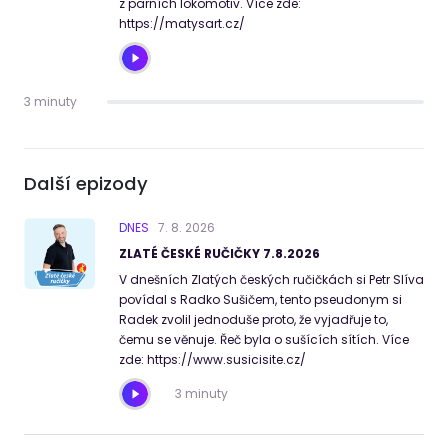
z parních lokomotiv. Více zde:
https://matysart.cz/
3 minuty
Další epizody
DNES
7
.
8
.
2026
ZLATÉ ČESKÉ RUČIČKY 7.8.2026
V dnešních Zlatých českých ručičkách si Petr Slíva
povídal s Radko Sušičem, tento pseudonym si
Radek zvolil jednoduše proto, že vyjadřuje to,
čemu se věnuje. Řeč byla o sušících sítích. Více
zde: https://www.susicisite.cz/
3 minuty