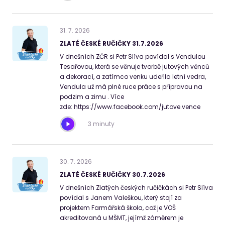
31
.
7
.
2026
ZLATÉ ČESKÉ RUČIČKY 31.7.2026
V dnešních ZČR si Petr Slíva povídal s Vendulou
Tesařovou, která se věnuje tvorbě jutových věnců
a dekorací, a zatímco venku udeřila letní vedra,
Vendula už má plné ruce práce s přípravou na
podzim a zimu . Více
zde: https://www.facebook.com/jutove.vence
3 minuty
30
.
7
.
2026
ZLATÉ ČESKÉ RUČIČKY 30.7.2026
V dnešních Zlatých českých ručičkách si Petr Slíva
povídal s Janem Valeškou, který stojí za
projektem Farmářská škola, což je VOŠ
akreditovaná u MŠMT, jejímž záměrem je