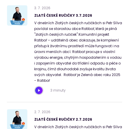
3
.
7
.
2026
ZLATÉ ČESKÉ RUČIČKY 3.7.2026
V dnešních Zlatých českých ručičkách si Petr Slíva
povídal se starostou obce Ratiboř, která je plná
"zlatých českých ručiček".Komunitní projekt
Ratiboř – udržitelná obec dokazuje, že komplexní
přístup k životnímu prostředí může fungovat i na
úrovni menších obcí. Ratiboř pracuje s vlastní
výrobou energie, chytrým hospodařením s vodou
i zapojením obyvatel do třídění odpadu a péče o
krajinu, čímž dlouhodobě zvyšuje kvalitu života
svých obyvatel. Ratiboř je Zelená obec roku 2025
- Ratiboř
3 minuty
2
.
7
.
2026
ZLATÉ ČESKÉ RUČIČKY 2.7.2026
V dnešních Zlatých českých ručičkách si Petr Slíva