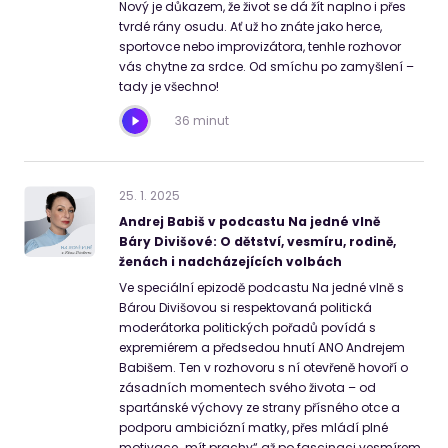
Nový je důkazem, že život se dá žít naplno i přes
tvrdé rány osudu. Ať už ho znáte jako herce,
sportovce nebo improvizátora, tenhle rozhovor
vás chytne za srdce. Od smíchu po zamyšlení –
tady je všechno!
36 minut
25
.
1
.
2025
Andrej Babiš v podcastu Na jedné vlně
Báry Divišové: O dětství, vesmíru, rodině,
ženách i nadcházejících volbách
Ve speciální epizodě podcastu Na jedné vlně s
Bárou Divišovou si respektovaná politická
moderátorka politických pořadů povídá s
expremiérem a předsedou hnutí ANO Andrejem
Babišem. Ten v rozhovoru s ní otevřeně hovoří o
zásadních momentech svého života – od
spartánské výchovy ze strany přísného otce a
podporu ambiciózní matky, přes mládí plné
motivace „mít prachy“ až po fascinaci vesmírem