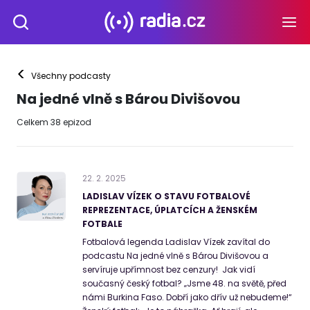
<
Všechny podcasty
Na jedné vlně s Bárou Divišovou
Celkem
38
epizod
22
.
2
.
2025
LADISLAV VÍZEK O STAVU FOTBALOVÉ
REPREZENTACE, ÚPLATCÍCH A ŽENSKÉM
FOTBALE
Fotbalová legenda Ladislav Vízek zavítal do
podcastu Na jedné vlně s Bárou Divišovou a
servíruje upřímnost bez cenzury! Jak vidí
současný český fotbal? „Jsme 48. na světě, před
námi Burkina Faso. Dobří jako dřív už nebudeme!“