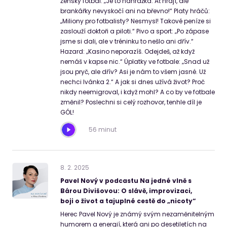
Ženský fotbal: „Je to náhražka. Ať hrají, ale
brankářky nevyskočí ani na břevno!“ Platy hráčů:
„Miliony pro fotbalisty? Nesmysl! Takové peníze si
zaslouží doktoři a piloti.“ Pivo a sport: „Po zápase
jsme si dali, ale v tréninku to nešlo ani dřív.“
Hazard: „Kasino neporazíš. Odejdeš, až když
nemáš v kapse nic.“ Úplatky ve fotbale: „Snad už
jsou pryč, ale dřív? Asi je nám to všem jasné. Už
nechci Ivánka 2.“ A jak si dnes užívá život? Proč
nikdy neemigroval, i když mohl? A co by ve fotbale
změnil? Poslechni si celý rozhovor, tenhle díl je
GÓL!
56 minut
8
.
2
.
2025
Pavel Nový v podcastu Na jedné vlně s
Bárou Divišovou: O slávě, improvizaci,
boji o život a tajuplné cestě do „nicoty“
Herec Pavel Nový je známý svým nezaměnitelným
humorem a energií, která ani po desetiletích na