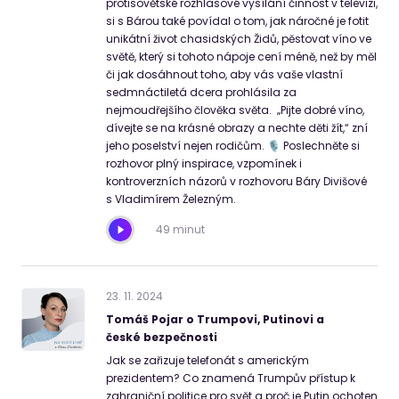
protisovětské rozhlasové vysílání činnost v televizi,
si s Bárou také povídal o tom, jak náročné je fotit
unikátní život chasidských Židů, pěstovat víno ve
světě, který si tohoto nápoje cení méně, než by měl
či jak dosáhnout toho, aby vás vaše vlastní
sedmnáctiletá dcera prohlásila za
nejmoudřejšího člověka světa. „Pijte dobré víno,
dívejte se na krásné obrazy a nechte děti žít,“ zní
jeho poselství nejen rodičům. 🎙 Poslechněte si
rozhovor plný inspirace, vzpomínek i
kontroverzních názorů v rozhovoru Báry Divišové
s Vladimírem Železným.
49 minut
23
.
11
.
2024
Tomáš Pojar o Trumpovi, Putinovi a
české bezpečnosti
Jak se zařizuje telefonát s americkým
prezidentem? Co znamená Trumpův přístup k
zahraniční politice pro svět a proč je Putin ochoten