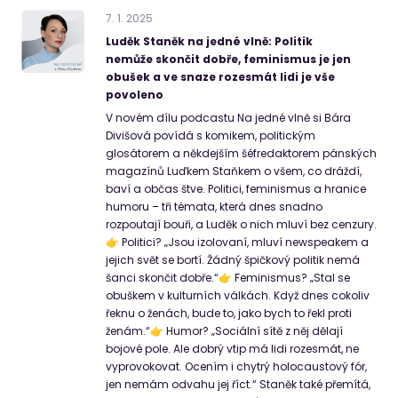
7
.
1
.
2025
Luděk Staněk na jedné vlně: Politik
nemůže skončit dobře, feminismus je jen
obušek a ve snaze rozesmát lidi je vše
povoleno
V novém dílu podcastu Na jedné vlně si Bára
Divišová povídá s komikem, politickým
glosátorem a někdejším šéfredaktorem pánských
magazínů Luďkem Staňkem o všem, co dráždí,
baví a občas štve. Politici, feminismus a hranice
humoru – tři témata, která dnes snadno
rozpoutají bouři, a Luděk o nich mluví bez cenzury.
👉 Politici? „Jsou izolovaní, mluví newspeakem a
jejich svět se bortí. Žádný špičkový politik nemá
šanci skončit dobře.“👉 Feminismus? „Stal se
obuškem v kulturních válkách. Když dnes cokoliv
řeknu o ženách, bude to, jako bych to řekl proti
ženám.“👉 Humor? „Sociální sítě z něj dělají
bojové pole. Ale dobrý vtip má lidi rozesmát, ne
vyprovokovat. Ocením i chytrý holocaustový fór,
jen nemám odvahu jej říct.“ Staněk také přemítá,