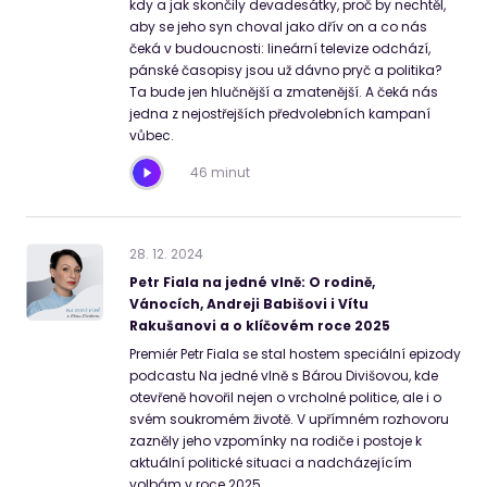
kdy a jak skončily devadesátky, proč by nechtěl,
aby se jeho syn choval jako dřív on a co nás
čeká v budoucnosti: lineární televize odchází,
pánské časopisy jsou už dávno pryč a politika?
Ta bude jen hlučnější a zmatenější. A čeká nás
jedna z nejostřejších předvolebních kampaní
vůbec.
46 minut
28
.
12
.
2024
Petr Fiala na jedné vlně: O rodině,
Vánocích, Andreji Babišovi i Vítu
Rakušanovi a o klíčovém roce 2025
Premiér Petr Fiala se stal hostem speciální epizody
podcastu Na jedné vlně s Bárou Divišovou, kde
otevřeně hovořil nejen o vrcholné politice, ale i o
svém soukromém životě. V upřímném rozhovoru
zazněly jeho vzpomínky na rodiče i postoje k
aktuální politické situaci a nadcházejícím
volbám v roce 2025.