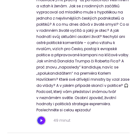
a vztah k ženám. Jak se z rodinných začátků
vypracoval od mladého muže s hypotékou na
jednoho z nejvlivnějších českých podnikatelů a
politiků? A co mu dnes dává v životě smysl? Co si
v rodinném životě vyčítá a jaký je otec? A jak
hodnotí svůj aktuální osobní život? Nechybí ani
ostré politické komentáře – o jeho vztahu k
rivalům, vizích pro Česko, postoji k evropské
politice a připravované kampani na klíčové volby.
Jak vnímá Donalda Trumpa či Roberta Fica? A
proč znovu „naposledy“ kandiduje, navíc se
„spolukandidátem“ na premiéra Karlem
Havlíčkem? Které své dřívější ministry by vzal zase
do vlády? A v jakém případě skončí v politice? 🎧
Podcast, který vám představí známou tvář
v neznámém světle. Osobní zpověď, životní
hodnoty i politická strategie expremiéra.
Poslechněte si celou epizodu!
49 minut