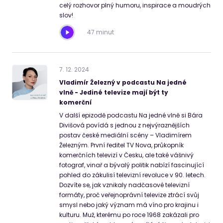
celý rozhovor plný humoru, inspirace a moudrých
slov!
47 minut
7
.
12
.
2024
Vladimír Železný v podcastu Na jedné
vlně - Jediné televize mají být ty
komerční
V další epizodě podcastu Na jedné vlně si Bára
Divišová povídá s jednou z nejvýraznějších
postav české mediální scény – Vladimírem
Železným. První ředitel TV Nova, průkopník
komerčních televizí v Česku, ale také vášnivý
fotograf, vinař a bývalý politik nabízí fascinující
pohled do zákulisí televizní revoluce v 90. letech.
Dozvíte se, jak vznikaly nadčasové televizní
formáty, proč veřejnoprávní televize ztrácí svůj
smysl nebo jaký význam má víno pro krajinu i
kulturu. Muž, kterému po roce 1968 zakázali pro