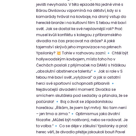
jevišti nevyhasla. V této epizodě Na jedné vlně s
Bárou Divišovou vzpomíná na dětství, kdy si s
kamarády hrával na kovboje, na drsný vstup do
herecké branže i na kultovní film S tebou mě baví
svět. Jak se dostal ke své nejslavnější roli? Proč
musel kvůli konfliktu s kolegou z příbramského
divadla na čas pracovat na dráze? A jaké
tajemství skrývá jeho improvizace na prknech
Ypsilonky? 💥 Tohle v rozhovoru zazní:🔹 Chtěl být
hollywoodským kovbojem, místo toho ho v
Čechách poslali z přijímaček na DAMU s hláškou
„absolutní abstinence talentu“🔹 Jak si role v S
tebou mě baví svět „vylyžoval“ a jak si ostatní
herci své sportovní schopnosti přibarvili 🔹
Nejdivočejší divadelní moment: Divačka se
smíchem skutálela pod sedačky a přiznala, že se
počúrala! 🔹 Boj o život se západonilskou
horečkou: „Říkám, že jsem byl mrtvý. Nic tam není
– jen tma a zima.“🔹 Optimismus jako životní
filozofie: „Můžeš být naštvaný, nebo se radovat. Je
to volba.“🔹 Co se děje v zákulisí Ypsilonky a proč
herec věří, že divadlo přežije jakoukoli bouři Pavel