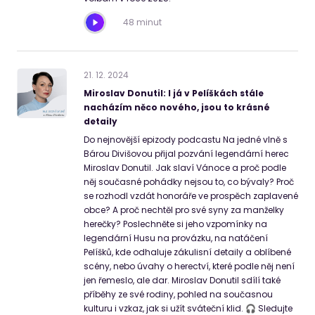
48 minut
21
.
12
.
2024
Miroslav Donutil: I já v Pelíškách stále
nacházím něco nového, jsou to krásné
detaily
Do nejnovější epizody podcastu Na jedné vlně s
Bárou Divišovou přijal pozvání legendární herec
Miroslav Donutil. Jak slaví Vánoce a proč podle
něj současné pohádky nejsou to, co bývaly? Proč
se rozhodl vzdát honoráře ve prospěch zaplavené
obce? A proč nechtěl pro své syny za manželky
herečky? Poslechněte si jeho vzpomínky na
legendární Husu na provázku, na natáčení
Pelíšků, kde odhaluje zákulisní detaily a oblíbené
scény, nebo úvahy o herectví, které podle něj není
jen řemeslo, ale dar. Miroslav Donutil sdílí také
příběhy ze své rodiny, pohled na současnou
kulturu i vzkaz, jak si užít sváteční klid. 🎧 Sledujte