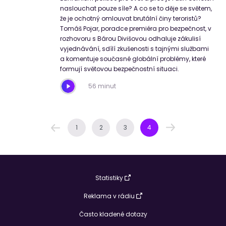
naslouchat pouze síle? A co se to děje se světem,
že je ochotný omlouvat brutální činy teroristů?
Tomáš Pojar, poradce premiéra pro bezpečnost, v
rozhovoru s Bárou Divišovou odhaluje zákulisí
vyjednávání, sdílí zkušenosti s tajnými službami
a komentuje současné globální problémy, které
formují světovou bezpečnostní situaci.
56 minut
1
2
3
4
Statistiky
Reklama v rádiu
Často kladené dotazy