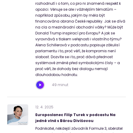
rozhodnutí i o tom, co pro ni znamená respekt k
opozici. Věnuje se ale i vážnějším tématům –
například způsobu, jakým by měla být
financována obrana České republiky. Jak se dívá
na cla a mezinárodní obchodní války? Může být
Donald Trump inspirací pro Evropu? A jak se
vyrovnává s tlakem veřejnosti i vlastního týmu?
Alena Schillerová v podcastu popisuje zákulisí
parlamentu i to, proč věří, že kompromis není
slabost. Dozvíte se i to, proč dává přednost
systémové změně před symbolickými čísly – a
proč věří, že dohody bez dialogu nemají
dlouhodobou hodnotu.
49 minut
12
.
4
.
2025
Europoslanec Filip Turek v podcastu Na
jedné vlně s Bárou Divišovou
Podnikatel, někdejší závodník Formule 3, sběratel