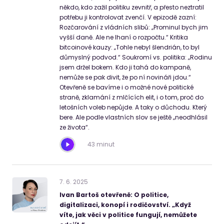
někdo, kdo zažil politiku zevnitř, a přesto neztratil
potřebu ji kontrolovat zvenčí. V epizodě zazní:
Rozčarování z vládních slibů: „Prominul bych jim
vyšší daně. Ale ne lhaní o rozpočtu.“ Kritika
bitcoinové kauzy: „Tohle nebyl šlendrián, to byl
důmyslný podvod.“ Soukromí vs. politika: „Rodinu
jsem držel bokem. Kdo ji tahá do kampaně,
nemůže se pak divit, že po ní novináři jdou.“
Otevřeně se bavíme i o možné nové politické
straně, zklamání z mlčících elit, i o tom, proč do
letošních voleb nepůjde. A taky o důchodu. Který
bere. Ale podle vlastních slov se ještě „neodhlásil
ze života“.
43 minut
7
.
6
.
2025
Ivan Bartoš otevřeně: O politice,
digitalizaci, konopí i rodičovství. „Když
víte, jak věci v politice fungují, nemůžete