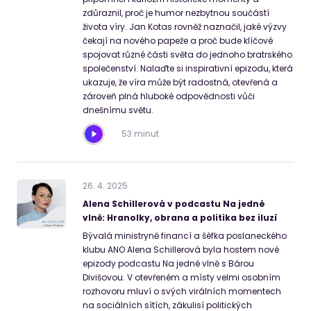
zdůraznil, proč je humor nezbytnou součástí
života víry. Jan Kotas rovněž naznačil, jaké výzvy
čekají na nového papeže a proč bude klíčové
spojovat různé části světa do jednoho bratrského
společenství. Nalaďte si inspirativní epizodu, která
ukazuje, že víra může být radostná, otevřená a
zároveň plná hluboké odpovědnosti vůči
dnešnímu světu.
53 minut
26
.
4
.
2025
Alena Schillerová v podcastu Na jedné
vlně: Hranolky, obrana a politika bez iluzí
Bývalá ministryně financí a šéfka poslaneckého
klubu ANO Alena Schillerová byla hostem nové
epizody podcastu Na jedné vlně s Bárou
Divišovou. V otevřeném a místy velmi osobním
rozhovoru mluví o svých virálních momentech
na sociálních sítích, zákulisí politických