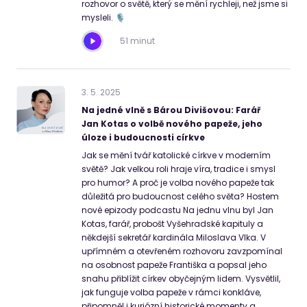
rozhovor o světě, který se mění rychleji, než jsme si
mysleli. 🎙️
51 minut
3
.
5
.
2025
Na jedné vlně s Bárou Divišovou: Farář
Jan Kotas o volbě nového papeže, jeho
úloze i budoucnosti církve
Jak se mění tvář katolické církve v moderním
světě? Jak velkou roli hraje víra, tradice i smysl
pro humor? A proč je volba nového papeže tak
důležitá pro budoucnost celého světa? Hostem
nové epizody podcastu Na jednu vlnu byl Jan
Kotas, farář, probošt Vyšehradské kapituly a
někdejší sekretář kardinála Miloslava Vlka. V
upřímném a otevřeném rozhovoru zavzpomínal
na osobnost papeže Františka a popsal jeho
snahu přiblížit církev obyčejným lidem. Vysvětlil,
jak funguje volba papeže v rámci konkláve,
připomněl i kuriózní historické momenty a