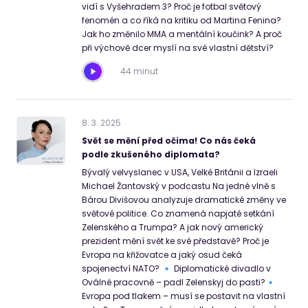
vidí s Vyšehradem 3? Proč je fotbal světový
fenomén a co říká na kritiku od Martina Fenina?
Jak ho změnilo MMA a mentální koučink? A proč
při výchově dcer myslí na své vlastní dětství?
44 minut
8
.
3
.
2025
Svět se mění před očima! Co nás čeká
podle zkušeného diplomata?
Bývalý velvyslanec v USA, Velké Británii a Izraeli
Michael Žantovský v podcastu Na jedné vlně s
Bárou Divišovou analyzuje dramatické změny ve
světové politice. Co znamená napjaté setkání
Zelenského a Trumpa? A jak nový americký
prezident mění svět ke své představě? Proč je
Evropa na křižovatce a jaký osud čeká
spojenectví NATO? 🔹 Diplomatické divadlo v
Oválné pracovně – padl Zelenskyj do pasti?🔹
Evropa pod tlakem – musí se postavit na vlastní