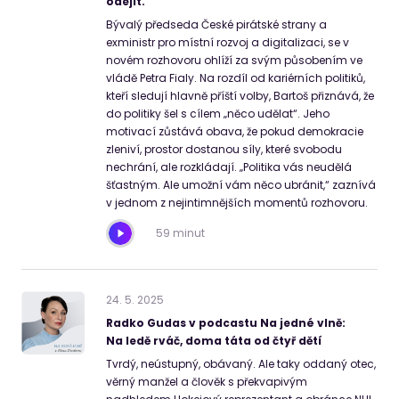
odejít.“
Bývalý předseda České pirátské strany a
exministr pro místní rozvoj a digitalizaci, se v
novém rozhovoru ohlíží za svým působením ve
vládě Petra Fialy. Na rozdíl od kariérních politiků,
kteří sledují hlavně příští volby, Bartoš přiznává, že
do politiky šel s cílem „něco udělat“. Jeho
motivací zůstává obava, že pokud demokracie
zleniví, prostor dostanou síly, které svobodu
nechrání, ale rozkládají. „Politika vás neudělá
šťastným. Ale umožní vám něco ubránit,“ zaznívá
v jednom z nejintimnějších momentů rozhovoru.
59 minut
24
.
5
.
2025
Radko Gudas v podcastu Na jedné vlně:
Na ledě rváč, doma táta od čtyř dětí
Tvrdý, neústupný, obávaný. Ale taky oddaný otec,
věrný manžel a člověk s překvapivým