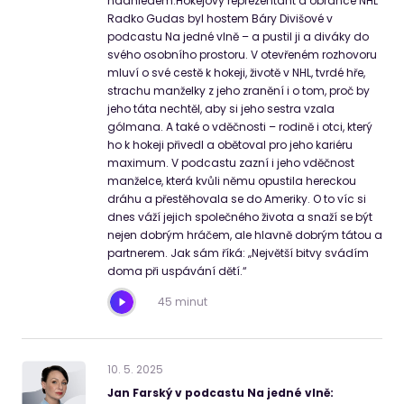
nadhledem.Hokejový reprezentant a obránce NHL
Radko Gudas byl hostem Báry Divišové v
podcastu Na jedné vlně – a pustil ji a diváky do
svého osobního prostoru. V otevřeném rozhovoru
mluví o své cestě k hokeji, životě v NHL, tvrdé hře,
strachu manželky z jeho zranění i o tom, proč by
jeho táta nechtěl, aby si jeho sestra vzala
gólmana. A také o vděčnosti – rodině i otci, který
ho k hokeji přivedl a obětoval pro jeho kariéru
maximum. V podcastu zazní i jeho vděčnost
manželce, která kvůli němu opustila hereckou
dráhu a přestěhovala se do Ameriky. O to víc si
dnes váží jejich společného života a snaží se být
nejen dobrým hráčem, ale hlavně dobrým tátou a
partnerem. Jak sám říká: „Největší bitvy svádím
doma při uspávání dětí.“
45 minut
10
.
5
.
2025
Jan Farský v podcastu Na jedné vlně: