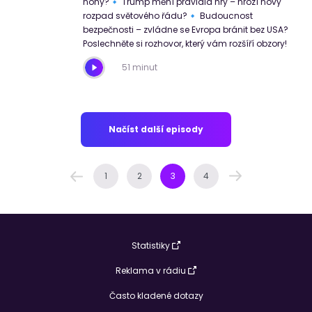
nohy?🔹 Trump mění pravidla hry – hrozí nový
rozpad světového řádu?🔹 Budoucnost
bezpečnosti – zvládne se Evropa bránit bez USA?
Poslechněte si rozhovor, který vám rozšíří obzory!
51 minut
Načíst další episody
1
2
3
4
Statistiky
Reklama v rádiu
Často kladené dotazy