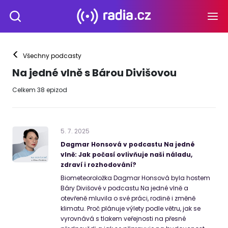
<
Všechny podcasty
Na jedné vlně s Bárou Divišovou
Celkem
38
epizod
5
.
7
.
2025
Dagmar Honsová v podcastu Na jedné
vlně: Jak počasí ovlivňuje naši náladu,
zdraví i rozhodování?
Biometeoroložka Dagmar Honsová byla hostem
Báry Divišové v podcastu Na jedné vlně a
otevřeně mluvila o své práci, rodině i změně
klimatu. Proč plánuje výlety podle větru, jak se
vyrovnává s tlakem veřejnosti na přesné