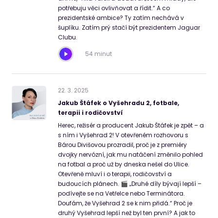
potřebuju věci ovlivňovat a řídit.“ A co
prezidentské ambice? Ty zatím nechává v
šuplíku. Zatím prý stačí být prezidentem Jaguar
Clubu.
54 minut
22
.
3
.
2025
Jakub Štáfek o Vyšehradu 2, fotbale,
terapii i rodičovství
Herec, režisér a producent Jakub Štáfek je zpět – a
s ním i Vyšehrad 2! V otevřeném rozhovoru s
Bárou Divišovou prozradil, proč je z premiéry
dvojky nervózní, jak mu natáčení změnilo pohled
na fotbal a proč už by dneska nešel do Ulice.
Otevřeně mluví i o terapii, rodičovství a
budoucích plánech. 🎬 „Druhé díly bývají lepší –
podívejte se na Vetřelce nebo Terminátora.
Doufám, že Vyšehrad 2 se k nim přidá.“ Proč je
druhý Vyšehrad lepší než byl ten první? A jak to