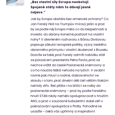
„Bez vlastní síly Evropa neobstojí.
Spojené státy nám to dávají jasně
najevo.“
Jak by Evropa obstála bez americké ochrany? Co
Jan Farský říká na Trumpův mírový plán a proč
by se podle něj Evropa měla co do bezpečnosti a
investic do obrany konečně postavit na vlastní
nohy? V otevřeném rozhovoru s Bárou Divišovou
popisuje zákulisí evropské politiky, výzvy českého
obranného průmyslu i vlastní zkušenost z Bruselu.
Dozvíte se také, proč Farský odmítl nabídku stát
se poradcem prezidenta Petra Pavla, proč se
nechce vrátit do české Poslanecké sněmovny a
co ho naučila těžká nehoda na lyžích. V osobní
rovině pak mluví o rodině, dobrovolnictví ve
skautu i o tom, proč dnešní děti čelí větším tlakům
než kdy dřív. Řeč přišla i na blížící se volby do
poslanecké sněmovny – proč by podle Farského
hnutí STAN nikdy nemělo spolupracovat s hnutím
ANO, a proč v současné turbulentní době věří v
pokračování spolupráce s Piráty. Pohodlně se
usaďte – čeká vás upřímný a inspirativní