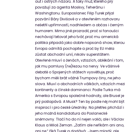
aut i ostrých názorů. A taky muž, kterého prý
považují za agenta Moskvy, Teheránu i
Washingtonu. Europoslanec Filip Turek přijal
pozvání Báry Divišové a v otevřeném rozhovoru
nešetřil upřímností, nadhledem a občas i černým
humorem. Mimo jiné prozradil, proč si fanoušci
nechávají tetovat jeho tvář, proč mu americká
politika připadá jako dobře napsaná show, kterou
Evropa odmítá pochopite a proč by EU měla
zůstat obchodní unií, nikoliv superstátem.
Otevřeně mluví o ženách, vztazích, oblékání i tom,
jak mu pomluvy (ne)lezou na nervy. Ve vášnivé
debatě o Spojených státech vysvětluje, proč
bychom měli brát vážně Trumpovy činy, ne jeho
slova. Mluví o obchodních válkách, vztazích mezi
kontinenty a čínské dominanci. Podle Turka má
Amerika s Evropou společné hodnoty, ale Brusel je
prý pošlapává. A Musk? Ten by podle něj mohl být
inspirací i pro české úředníky. Na přetřes přichází i
jeho možná kandidatura do Poslanecké
sněmovny. Tlačí ho do ní nejen voliči, ale i Václav
Klaus a Miloš Zeman. „Zatím ale neříkám ani ano,
ani ne,“ říká Turek a dodává: „Jsem mladý, ale