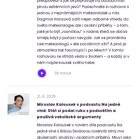
předpovědi a jak se připravuje na budoucnost
plnou extrémních jevů? Poslechněte si rozhovor s
jednou z nejznámějších meteoroložek u nás.
Dagmar Honsová sdílí nejen odborné vhledy do
světa meteorologie, ale i osobní příběhy – o tom,
jaké je to být „rosničkou“ v rodině, která se občas
směje, když jí počasí nevyjde. Jak se proměnila
role meteorologů v éře sociálních sítí? A proč je
atmosféra tak fascinující i po letech? V tomto
rozhovoru se střídá věda s životem – a každý si v
něm najde kousek svého nebe.
38 minut
21
.
6
.
2025
Miroslav Kalousek v podcastu Na jedné
vlně: Stát si podal ruku s podsvětím a
používá vekslácké argumenty
Miroslav Kalousek v novém díle podcastu Na
jedné vlně s Bárou Divišovou rozehrál silný mix
zkušeností, analýzy i osobních příběhů. Mluví jako