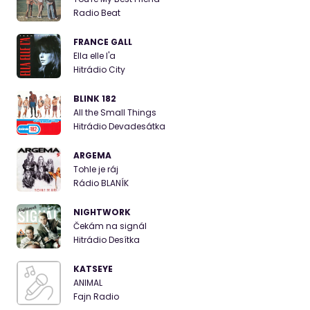
Radio Beat
FRANCE GALL
Ella elle l'a
Hitrádio City
BLINK 182
All the Small Things
Hitrádio Devadesátka
ARGEMA
Tohle je ráj
Rádio BLANÍK
NIGHTWORK
Čekám na signál
Hitrádio Desítka
KATSEYE
ANIMAL
Fajn Radio