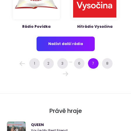
Rádio Povídka
Hitrádio Vysočina
Načíst další rádia
...
1
2
3
6
7
8
Právě hraje
QUEEN
You're My Best Friend