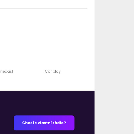
omecast
Car play
Chcete vlastní rádio?