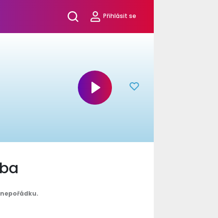
Přihlásit se
yba
v nepořádku.