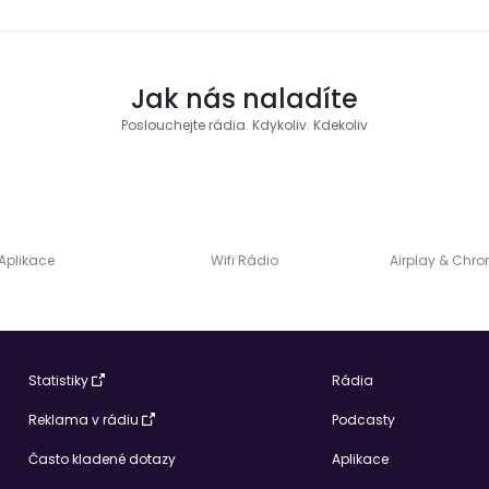
Jak nás naladíte
Poslouchejte rádia. Kdykoliv. Kdekoliv
Aplikace
Wifi Rádio
Airplay & Chr
Statistiky
Rádia
Reklama v rádiu
Podcasty
Často kladené dotazy
Aplikace