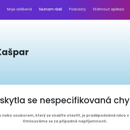
Moje oblíbená
Seznam rádií
Podcasty
Stáhnout aplikaci
Kašpar
skytla se nespecifikovaná ch
 nebo souborem, který se snažíte otevřít, je praděpodobně něco 
Omlouváme se za případné nepříjemnosti.