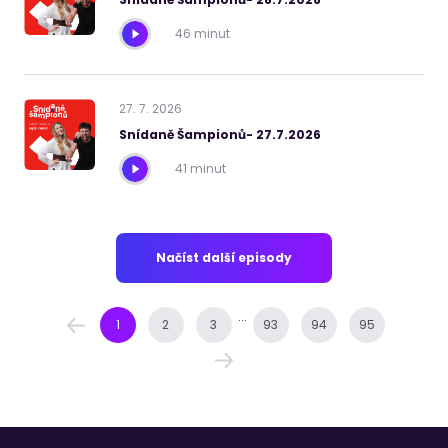
46 minut
27
.
7
.
2026
Snídaně Šampionů- 27.7.2026
41 minut
Načíst další episody
...
1
2
3
93
94
95