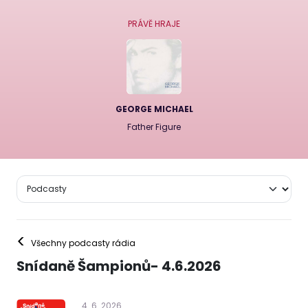
PRÁVĚ HRAJE
GEORGE MICHAEL
Father Figure
<
Všechny podcasty rádia
Snídaně Šampionů- 4.6.2026
4
.
6
.
2026