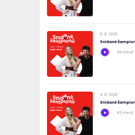
5
.
8
.
2026
Snídaně Šampion
39 minut
4
.
8
.
2026
Snídaně Šampion
42 minut