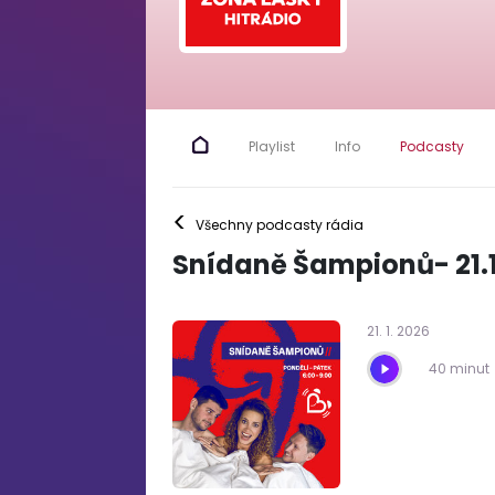
Playlist
Info
Podcasty
<
Všechny podcasty rádia
Snídaně Šampionů- 21.
21
.
1
.
2026
40 minut