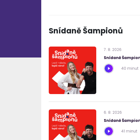
Snídaně Šampionů
7
.
8
.
2026
Snídaně Šampion
40 minut
6
.
8
.
2026
Snídaně Šampion
41 minut