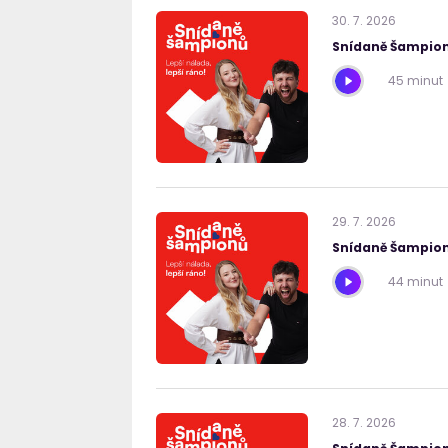
30
.
7
.
2026
Snídaně Šampion
45 minut
29
.
7
.
2026
Snídaně Šampion
44 minut
28
.
7
.
2026