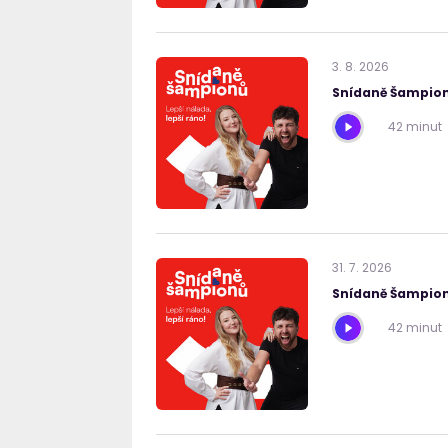
3
.
8
.
2026
Snídaně Šampion
42 minut
31
.
7
.
2026
Snídaně Šampion
42 minut