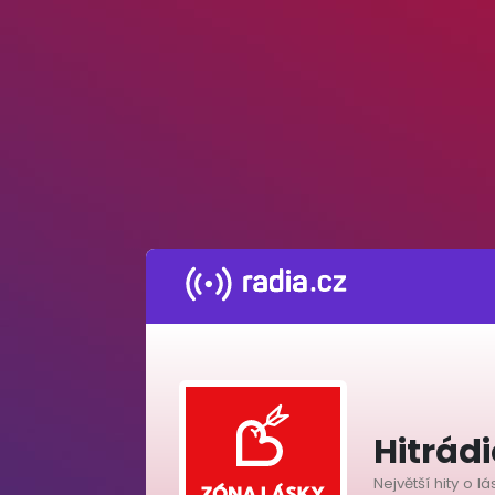
Hitrád
Největší hity o l