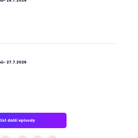
ů- 28.7.2026
ů- 27.7.2026
íst další episody