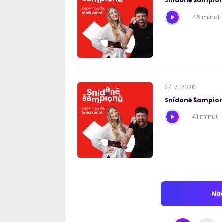
Snídaně Šampion
46 minut
27
.
7
.
2026
Snídaně Šampion
41 minut
Nač