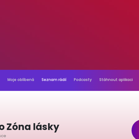
Moje oblíbená
Seznam rádií
Podcasty
Stáhnout aplikaci
io Zóna lásky
ásce