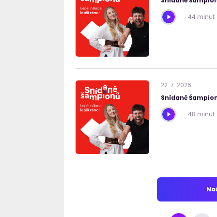
Snídaně Šampion
44 minut
22
.
7
.
2026
Snídaně Šampion
48 minut
Nač