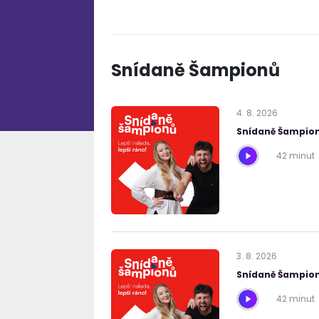
Snídaně Šampionů
4
.
8
.
2026
Snídaně Šampion
42 minut
3
.
8
.
2026
Snídaně Šampion
42 minut