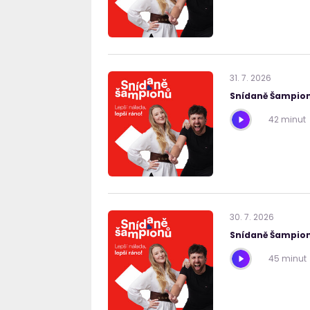
31
.
7
.
2026
Snídaně Šampion
42 minut
30
.
7
.
2026
Snídaně Šampion
45 minut