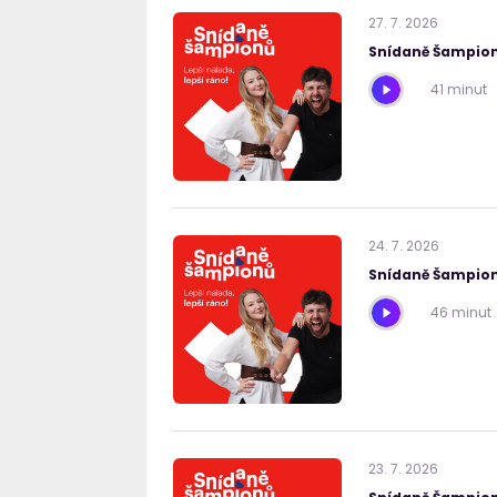
27
.
7
.
2026
Snídaně Šampion
41 minut
24
.
7
.
2026
Snídaně Šampion
46 minut
23
.
7
.
2026