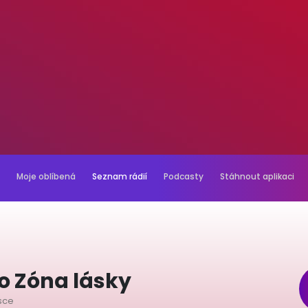
Moje oblíbená
Seznam rádií
Podcasty
Stáhnout aplikaci
io Zóna lásky
ásce