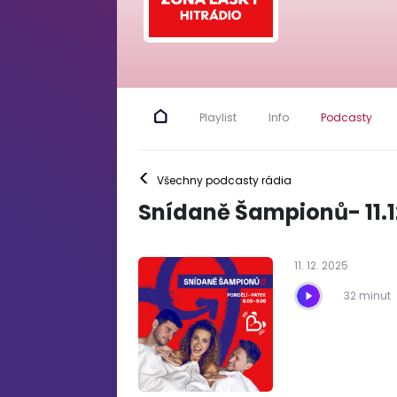
Playlist
Info
Podcasty
<
Všechny podcasty rádia
Snídaně Šampionů- 11.1
11
.
12
.
2025
32 minut