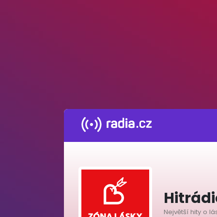
Hitrád
Největší hity o l