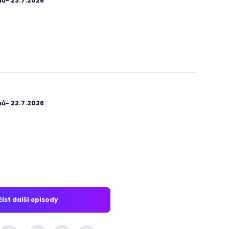
ů- 23.7.2026
ů- 22.7.2026
íst další episody