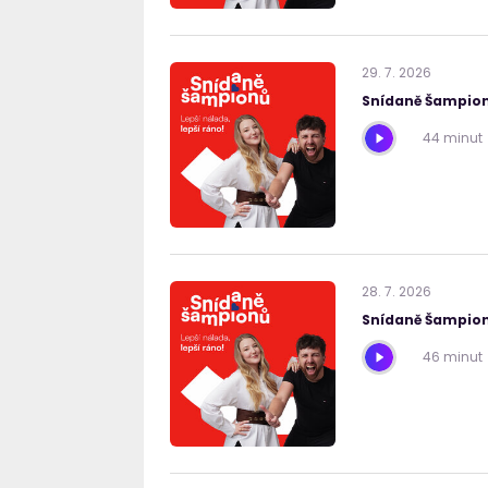
29
.
7
.
2026
Snídaně Šampion
44 minut
28
.
7
.
2026
Snídaně Šampion
46 minut