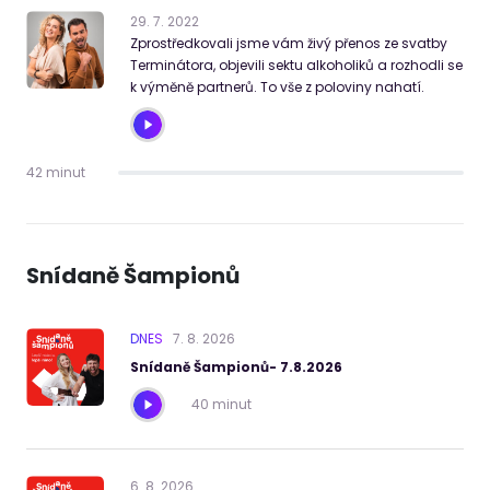
29
.
7
.
2022
Zprostředkovali jsme vám živý přenos ze svatby
Terminátora, objevili sektu alkoholiků a rozhodli se
k výměně partnerů. To vše z poloviny nahatí.
42 minut
Snídaně Šampionů
DNES
7
.
8
.
2026
Snídaně Šampionů- 7.8.2026
40 minut
6
.
8
.
2026