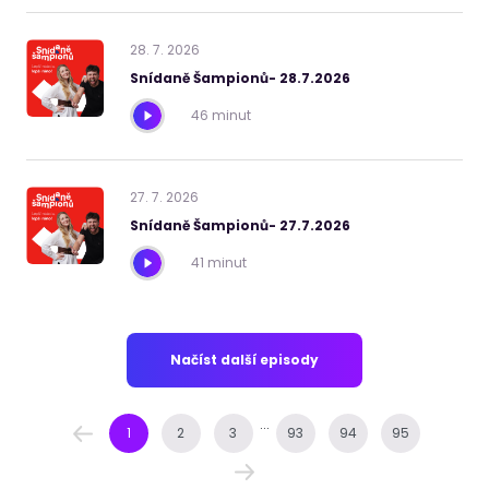
28
.
7
.
2026
Snídaně Šampionů- 28.7.2026
46 minut
27
.
7
.
2026
Snídaně Šampionů- 27.7.2026
41 minut
Načíst další episody
...
1
2
3
93
94
95