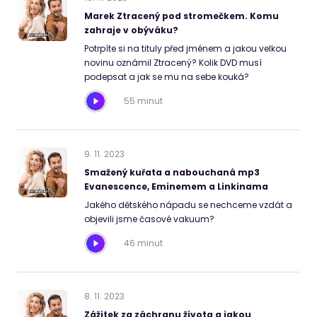
Marek Ztracený pod stromečkem. Komu
zahraje v obýváku?
Potrpíte si na tituly před jménem a jakou velkou
novinu oznámil Ztracený? Kolik DVD musí
podepsat a jak se mu na sebe kouká?
55 minut
9
.
11
.
2023
Smažený kuřata a nabouchaná mp3
Evanescence, Eminemem a Linkinama
Jakého dětského nápadu se nechceme vzdát a
objevili jsme časové vakuum?
46 minut
8
.
11
.
2023
Zážitek za záchranu života a jakou