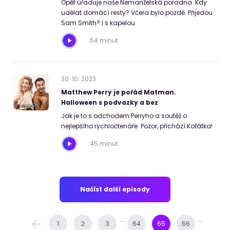
Opět úřaduje naše Nemanželská poradna. Kdy
udělat domácí resty? Včera bylo pozdě. Přijedou
Sam Smith? I s kapelou
54 minut
30
.
10
.
2023
Matthew Perry je pořád Matman.
Halloween s podvazky a bez
Jak je to s odchodem Perryho a soutěž o
nejlepšího rychločtenáře. Pozor, přichází Koťátka!
45 minut
Načíst další episody
...
...
1
2
3
64
65
66