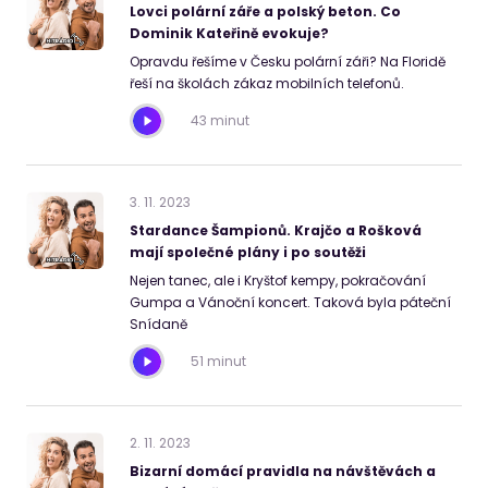
Lovci polární záře a polský beton. Co
Dominik Kateřině evokuje?
Opravdu řešíme v Česku polární záři? Na Floridě
řeší na školách zákaz mobilních telefonů.
43 minut
3
.
11
.
2023
Stardance Šampionů. Krajčo a Rošková
mají společné plány i po soutěži
Nejen tanec, ale i Kryštof kempy, pokračování
Gumpa a Vánoční koncert. Taková byla páteční
Snídaně
51 minut
2
.
11
.
2023
Bizarní domácí pravidla na návštěvách a