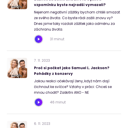
vzpomínku byste nejradši vymazali?
Nejenom negativní zážitky bychom chtěli smazat
ze svého života. Co byste rádi zažili znovu vy?
Dnes jsme taky rozdali zážitek jako odměnu za
záchranu života.
31 minut
7
.
11
.
2023
Proč si počkat jako Samuel L. Jackson?
Pohádky z konzervy
Jakou reakci očekávají ženy, když nám dají
čichnout ke svíčce? Vztahy v práci: Chceš se
mnou chodit? Zaškrtni ANO - NE
46 minut
6
.
11
.
2023