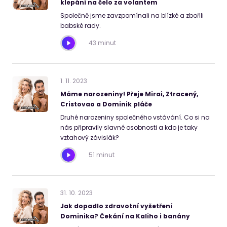
klepání na čelo za volantem
Společně jsme zavzpomínali na blízké a zbořili
babské rady.
43 minut
1
.
11
.
2023
Máme narozeniny! Přeje Mirai, Ztracený,
Cristovao a Dominik pláče
Druhé narozeniny společného vstávání. Co si na
nás připravily slavné osobnosti a kdo je taky
vztahový závislák?
51 minut
31
.
10
.
2023
Jak dopadlo zdravotní vyšetření
Dominika? Čekání na Kaliho i banány