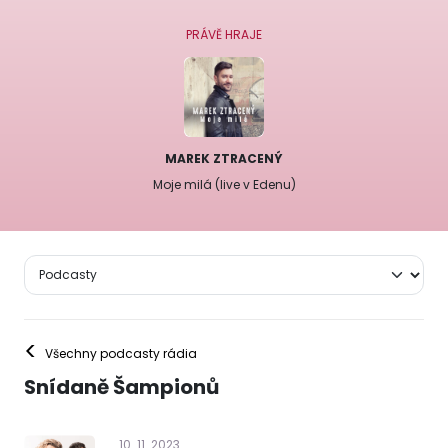
PRÁVĚ HRAJE
MAREK ZTRACENÝ
Moje milá (live v Edenu)
<
Všechny podcasty rádia
Snídaně Šampionů
10
.
11
.
2023