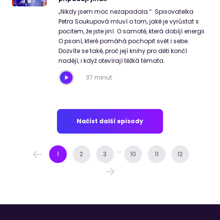
„Nikdy jsem moc nezapadala.“ Spisovatelka
Petra Soukupová mluví o tom, jaké je vyrůstat s
pocitem, že jste jiní. O samotě, která dobíjí energii.
O psaní, které pomáhá pochopit svět i sebe.
Dozvíte se také, proč její knihy pro děti končí
nadějí, i když otevírají těžká témata.
37 minut
Načíst další episody
...
1
2
3
10
11
12