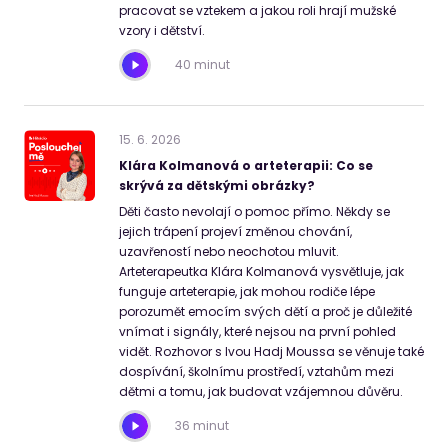
pracovat se vztekem a jakou roli hrají mužské
vzory i dětství.
40 minut
15
.
6
.
2026
Klára Kolmanová o arteterapii: Co se
skrývá za dětskými obrázky?
Děti často nevolají o pomoc přímo. Někdy se
jejich trápení projeví změnou chování,
uzavřeností nebo neochotou mluvit.
Arteterapeutka Klára Kolmanová vysvětluje, jak
funguje arteterapie, jak mohou rodiče lépe
porozumět emocím svých dětí a proč je důležité
vnímat i signály, které nejsou na první pohled
vidět. Rozhovor s Ivou Hadj Moussa se věnuje také
dospívání, školnímu prostředí, vztahům mezi
dětmi a tomu, jak budovat vzájemnou důvěru.
36 minut