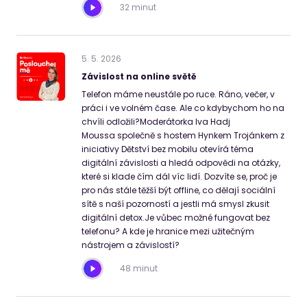
32 minut
5
.
5
.
2026
Závislost na online světě
Telefon máme neustále po ruce. Ráno, večer, v
práci i ve volném čase. Ale co kdybychom ho na
chvíli odložili?Moderátorka Iva Hadj
Moussa společně s hostem Hynkem Trojánkem z
iniciativy Dětství bez mobilu otevírá téma
digitální závislosti a hledá odpovědi na otázky,
které si klade čím dál víc lidí. Dozvíte se, proč je
pro nás stále těžší být offline, co dělají sociální
sítě s naší pozorností a jestli má smysl zkusit
digitální detox.Je vůbec možné fungovat bez
telefonu? A kde je hranice mezi užitečným
nástrojem a závislostí?
48 minut