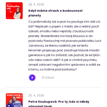
28
.
4
.
2026
Když máme strach o budoucnost
planety
Co je klimatický žal a proč ho pociťuje čím dál víc
lidí? Nejde jen o pojem z médií, ale o reálný pocit
úzkosti, smutku nebo nejistoty z budoucnosti
planety. Moderátorka Iva Hadj Moussa si do
podcastu Poslouchej mě pozvala publicistku Lucii
Jandovou, se kterou rozebírá, jak se tento
fenomén projevuje, proč zasahuje hlavně mladší
generace a jak ho zvládat.Jak poznat, že se týká i
vás nebo vašich dětí? A jak si chránit psychiku,
omezit zahlcení negativními zprávami a vrátit se
k tomu, co máme pod kontrolou?
31 minut
20
.
4
.
2026
Petra Soukupová: Pro ty, kdo si někdy
připadají jinak