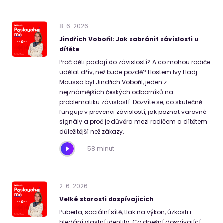
8
.
6
.
2026
Jindřich Vobořil: Jak zabránit závislosti u
dítěte
Proč děti padají do závislostí? A co mohou rodiče
udělat dřív, než bude pozdě? Hostem Ivy Hadj
Moussa byl Jindřich Vobořil, jeden z
nejznámějších českých odborníků na
problematiku závislostí. Dozvíte se, co skutečně
funguje v prevenci závislostí, jak poznat varovné
signály a proč je důvěra mezi rodičem a dítětem
důležitější než zákazy.
58 minut
2
.
6
.
2026
Velké starosti dospívajících
Puberta, sociální sítě, tlak na výkon, úzkosti i
hledání vlastní identity. Co dnešní dospívající