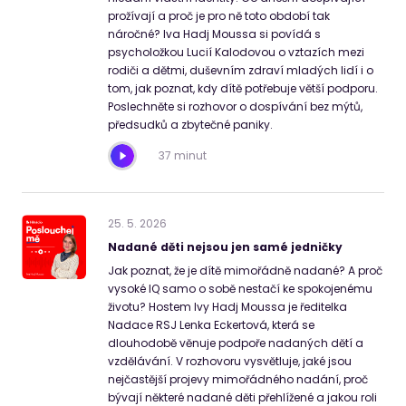
prožívají a proč je pro ně toto období tak
náročné? Iva Hadj Moussa si povídá s
psycholožkou Lucií Kalodovou o vztazích mezi
rodiči a dětmi, duševním zdraví mladých lidí i o
tom, jak poznat, kdy dítě potřebuje větší podporu.
Poslechněte si rozhovor o dospívání bez mýtů,
předsudků a zbytečné paniky.
37 minut
25
.
5
.
2026
Nadané děti nejsou jen samé jedničky
Jak poznat, že je dítě mimořádně nadané? A proč
vysoké IQ samo o sobě nestačí ke spokojenému
životu? Hostem Ivy Hadj Moussa je ředitelka
Nadace RSJ Lenka Eckertová, která se
dlouhodobě věnuje podpoře nadaných dětí a
vzdělávání. V rozhovoru vysvětluje, jaké jsou
nejčastější projevy mimořádného nadání, proč
bývají některé nadané děti přehlížené a jakou roli