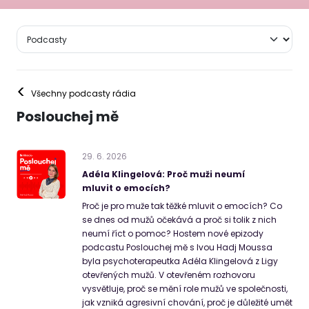
<
Všechny podcasty rádia
Poslouchej mě
29
.
6
.
2026
Adéla Klingelová: Proč muži neumí
mluvit o emocích?
Proč je pro muže tak těžké mluvit o emocích? Co
se dnes od mužů očekává a proč si tolik z nich
neumí říct o pomoc? Hostem nové epizody
podcastu Poslouchej mě s Ivou Hadj Moussa
byla psychoterapeutka Adéla Klingelová z Ligy
otevřených mužů. V otevřeném rozhovoru
vysvětluje, proč se mění role mužů ve společnosti,
jak vzniká agresivní chování, proč je důležité umět