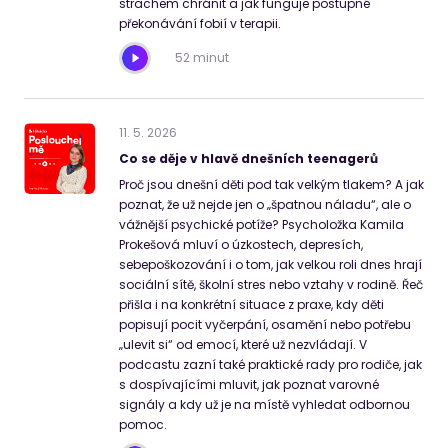
strachem chránit a jak funguje postupné
překonávání fobií v terapii.
52 minut
11
.
5
.
2026
Co se děje v hlavě dnešních teenagerů
Proč jsou dnešní děti pod tak velkým tlakem? A jak
poznat, že už nejde jen o „špatnou náladu“, ale o
vážnější psychické potíže? Psycholožka Kamila
Prokešová mluví o úzkostech, depresích,
sebepoškozování i o tom, jak velkou roli dnes hrají
sociální sítě, školní stres nebo vztahy v rodině. Řeč
přišla i na konkrétní situace z praxe, kdy děti
popisují pocit vyčerpání, osamění nebo potřebu
„ulevit si“ od emocí, které už nezvládají. V
podcastu zazní také praktické rady pro rodiče, jak
s dospívajícími mluvit, jak poznat varovné
signály a kdy už je na místě vyhledat odbornou
pomoc.