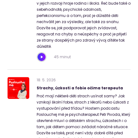
v jejich rozvoji hraje rodina i škola. Řeč bude také o
sebehodnotě, psychické odolnosti,
perfekcionismu a o tom, proč je důležité děti
nechválit jen za výsledky, ale také za snahu.
Dozvíte se, jak podporovat jejich zvídavost,
reagovat na chyby a neúspěchy a proč je přijetí
ze strany dospělých pro zdravý vývoj dítěte tak
důležité.
45 minut
18
.
5
.
2026
Strachy, úzkosti a fobie očima terapeuta
Proč mají některé děti strach usínat samy? Jak
vznikají školní fobie, strach z lékařů nebo úzkosti z
vystupování před třídou? Hostem podcastu
Poslouchej mě je psychoterapeut Petr Pivoda, který
otevřeně mluví o dětském strachu, úzkostech i o
tom, jak dětem pomoci zvládat náročné situace.
Dozvíte se také, proč není vždy dobré dítě před