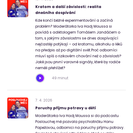
Kratom a další závislosti: realita
dnešního dospívání
Kde končí běžné experimentování a začíná
problém? Moderátorka Iva Hadj Moussa si
povídá s adiktologem Tomášem Jandáčem o
tom, s jakými závislostmi se dnes dospívající
nejčastěji potýkají – od kratomu, alkoholu a léků
na předpis až po digitální svět.Proč odborníci
mluví spíš o rizikovém chování než o závislosti?
Jaké jsou první varovné signály, které by rodiče
neměli přehlížet?
49 minut
7
.
4
.
2026
Poruchy příjmu potravy u dětí
Moderátorka Iva Hadj Moussa si do podcastu
Poslouchej mě pozvala psychiatričku Hanu
Papežovou, odbornici na poruchy příjmu potravy.