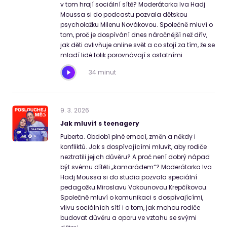
v tom hrají sociální sítě? Moderátorka Iva Hadj
Moussa si do podcastu pozvala dětskou
psycholožku Milenu Novákovou. Společně mluví o
tom, proč je dospívání dnes náročnější než dřív,
jak děti ovlivňuje online svět a co stojí za tím, že se
mladí lidé tolik porovnávají s ostatními.
34 minut
9
.
3
.
2026
Jak mluvit s teenagery
Puberta. Období plné emocí, změn a někdy i
konfliktů. Jak s dospívajícími mluvit, aby rodiče
neztratili jejich důvěru? A proč není dobrý nápad
být svému dítěti „kamarádem“? Moderátorka Iva
Hadj Moussa si do studia pozvala speciální
pedagožku Miroslavu Vokounovou Krepčíkovou.
Společně mluví o komunikaci s dospívajícími,
vlivu sociálních sítí i o tom, jak mohou rodiče
budovat důvěru a oporu ve vztahu se svými