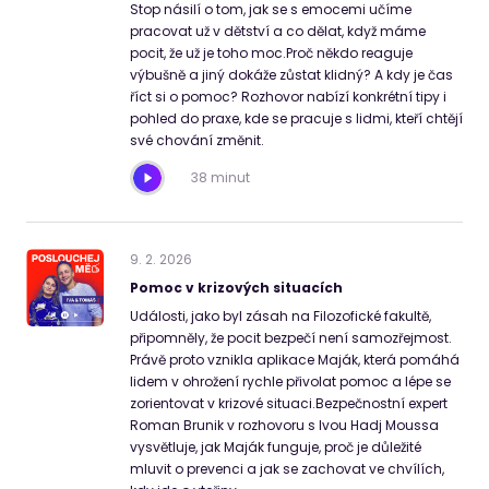
Stop násilí o tom, jak se s emocemi učíme
pracovat už v dětství a co dělat, když máme
pocit, že už je toho moc.Proč někdo reaguje
výbušně a jiný dokáže zůstat klidný? A kdy je čas
říct si o pomoc? Rozhovor nabízí konkrétní tipy i
pohled do praxe, kde se pracuje s lidmi, kteří chtějí
své chování změnit.
38 minut
9
.
2
.
2026
Pomoc v krizových situacích
Události, jako byl zásah na Filozofické fakultě,
připomněly, že pocit bezpečí není samozřejmost.
Právě proto vznikla aplikace Maják, která pomáhá
lidem v ohrožení rychle přivolat pomoc a lépe se
zorientovat v krizové situaci.Bezpečnostní expert
Roman Brunik v rozhovoru s Ivou Hadj Moussa
vysvětluje, jak Maják funguje, proč je důležité
mluvit o prevenci a jak se zachovat ve chvílích,