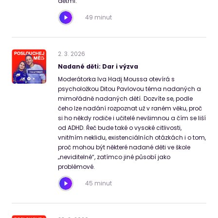
dětmi.
49 minut
2
.
3
.
2026
Nadané děti: Dar i výzva
Moderátorka Iva Hadj Moussa otevírá s
psycholožkou Ditou Pavlovou téma nadaných a
mimořádně nadaných dětí. Dozvíte se, podle
čeho lze nadání rozpoznat už v raném věku, proč
si ho někdy rodiče i učitelé nevšimnou a čím se liší
od ADHD. Řeč bude také o vysoké citlivosti,
vnitřním neklidu, existenciálních otázkách i o tom,
proč mohou být některé nadané děti ve škole
„neviditelné“, zatímco jiné působí jako
problémové.
45 minut