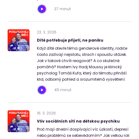
37 minut
23
.
3
.
2026
Dítě potřebuje přijetí, ne paniku
Když dítě otevře téma genderové identity, rodiče
často zažívají nejistotu, strach i spoustu otázek.
Jak v takové chvíli reagovat? A co skutečně
pomáhá? Hostem Ivy Hadj Moussy je klinický
psycholog Tomáš Kufa, který do tématu přináší
klid, odborný pohled a srozumitelná vysvětlení.
45 minut
16
.
3
.
2026
Vliv sociálních sítí na dětskou psychiku
Proč mají dnešní dospívající víc úzkostí, depresí
nebo problémů se sebevědomím? Jak velkou roli