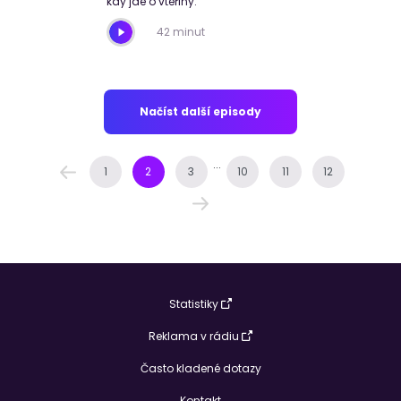
kdy jde o vteřiny.
42 minut
Načíst další episody
...
1
2
3
10
11
12
Statistiky
Reklama v rádiu
Často kladené dotazy
Kontakt