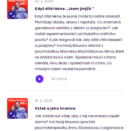
23
.
2
.
2026
Když dítě řekne: „Jsem jiný/á.“
Když dítě řekne, že je jiné, může to rodiče zaskočit.
Přicházejí otázky, obavy i nejistota. Co znamená
genderová identita v dětství a dospívání? Jak
rozlišit experimentování od hlubšího vnitřního
pocitu? A jak reagovat tak, aby dítě cítilo bezpečí
a podporu? Iva Hadj Moussa otevírá s
psycholožkou Marcelou Macháčkovou téma, které
se dotýká tisíců rodin. Společně mluví o trans
identitě, vlivu školy i společnosti a o tom, co
mladým lidem skutečně pomáhá.
43 minut
16
.
2
.
2026
Vztek a jeho hranice
Jak zvládnout vztek, aby z něj nevznikalo napětí
doma? Iva Hadj Moussa zpovídá
psychoterapeutku Annu Stodolovou z organizace