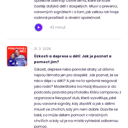
Společně otevírají citlivé téma, které se stále
častěji dotýká dětí i dospělých. Mluví o prevenci,
varovných signálech i o tom, jak velkou roli hraje
rodinné prostředí a dnešní společnost.
42 minut
31
.
3
.
2026
Úzkosti a deprese u dětí: Jak je poznat a
pomoct jim?
Úzkosti, deprese nebo panické ataky už dávno
nejsou témata jen pro dospělé. Jak poznat, že se
něco děje i u dětí? A jak na to správně reagovat
jako rodič? Moderátorka Iva Hadj Moussa si do
podcastu pozvala psycholožku Kláru Lampovou z
organizace Nevypusť duši, která vysvětluje, jaké
jsou varovné signály, kdy zbystřit a jak s dětmi
mluvit ve chvílích, kdy jim není dobře. Dozvíte se
také, co může dětem pomoct v náročných
chvílích a kdy už je na místě vyhledat odbornou
pomoc.