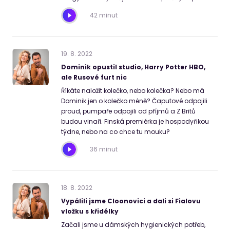
42 minut
19
.
8
.
2022
Dominik opustil studio, Harry Potter HBO,
ale Rusové furt nic
Říkáte naložit kolečko, nebo kolečka? Nebo má
Dominik jen o kolečko méně? Čaputové odpojili
proud, pumpaře odpojili od příjmů a Z Britů
budou vinaři. Finská premiérka je hospodyňkou
týdne, nebo na co chce tu mouku?
36 minut
18
.
8
.
2022
Vypálili jsme Cloonovici a dali si Fialovu
vložku s křidélky
Začali jsme u dámských hygienických potřeb,