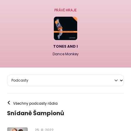
PRÁVĚ HRAJE
TONES AND I
Dance Monkey
<
Všechny podcasty rádia
Snídaně Šampionů
25
.
8
.
2022