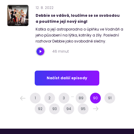
12
.
8
.
2022
Debbie se vdává, loučíme se se svobodou
a pouštíme její nový singl
Katka a její astroporadna o úplňku ve Vodnáři a
jeho působení na lýtka, kotníky a žíly. Poslední
rozhovor Debbie jako svobodné slečny.
46 minut
Načíst další episody
...
1
2
3
89
90
91
92
93
94
95