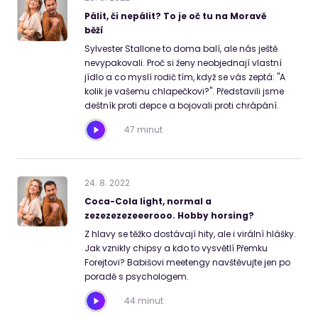
Pálit, či nepálit? To je oč tu na Moravě
běží
Sylvester Stallone to doma balí, ale nás ještě
nevypakovali. Proč si ženy neobjednají vlastní
jídlo a co myslí rodič tím, když se vás zeptá: "A
kolik je vašemu chlapečkovi?". Představili jsme
deštník proti depce a bojovali proti chrápání.
47 minut
24
.
8
.
2022
Coca-Cola light, normal a
zezezezezeeerooo. Hobby horsing?
Z hlavy se těžko dostávají hity, ale i virální hlášky.
Jak vznikly chipsy a kdo to vysvětlí Přemku
Forejtovi? Babišovi meetengy navštěvujte jen po
poradě s psychologem.
44 minut