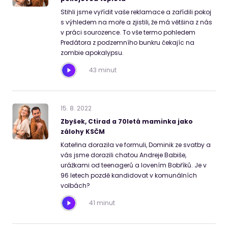
Stihli jsme vyřídit vaše reklamace a zařídili pokoj
s výhledem na moře a zjistili, že má většina z nás
v práci sourozence. To vše termo pohledem
Predátora z podzemního bunkru čekajíc na
zombie apokalypsu.
43 minut
15
.
8
.
2022
Zbyšek, Ctirad a 70letá maminka jako
zálohy KSČM
Kateřina dorazila ve formuli, Dominik ze svatby a
vás jsme dorazili chatou Andreje Babiše,
urážkami od teenagerů a lovením Bobříků. Je v
96 letech pozdě kandidovat v komunálních
volbách?
41 minut