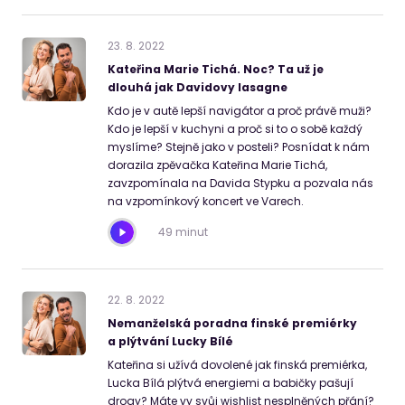
23
.
8
.
2022
Kateřina Marie Tichá. Noc? Ta už je
dlouhá jak Davidovy lasagne
Kdo je v autě lepší navigátor a proč právě muži?
Kdo je lepší v kuchyni a proč si to o sobě každý
myslíme? Stejně jako v posteli? Posnídat k nám
dorazila zpěvačka Kateřina Marie Tichá,
zavzpomínala na Davida Stypku a pozvala nás
na vzpomínkový koncert ve Varech.
49 minut
22
.
8
.
2022
Nemanželská poradna finské premiérky
a plýtvání Lucky Bílé
Kateřina si užívá dovolené jak finská premiérka,
Lucka Bílá plýtvá energiemi a babičky pašují
drogy? Máte vy svůj wishlist nesplněných přání?