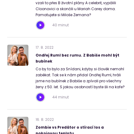
vzali to přes B životní plány A celebrit, vypálili
Cloonovici a skončili u Mariah Carey doma.
Pamatujete si Miloše Zemana?
40 minut
17
.
8
.
2022
Ondřej Ruml bez rumu. Z Babiše mohl být
bubínek
Co by to bylo za Snídani, kdyby si člověk nemohl
zabékat. Tak se k nám přidal Ondřej Ruml, hráli
jsme na bubínek z Babiše a zpívali pro všechny
ženy z 50. let. S jakou osobností byste šli na kafe?
44 minut
16
.
8
.
2022
Zombie vs Predátor o stírací los a
pokojovou teplotu