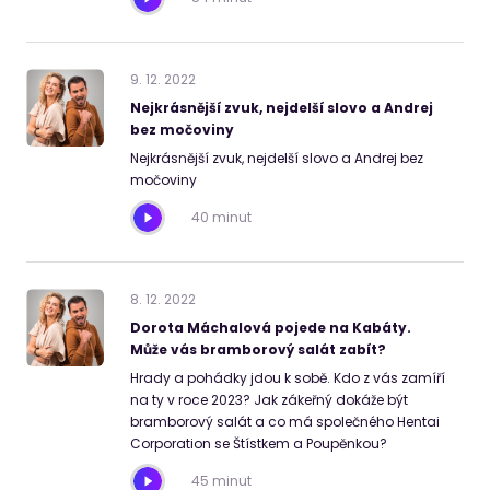
9
.
12
.
2022
Nejkrásnější zvuk, nejdelší slovo a Andrej
bez močoviny
Nejkrásnější zvuk, nejdelší slovo a Andrej bez
močoviny
40 minut
8
.
12
.
2022
Dorota Máchalová pojede na Kabáty.
Může vás bramborový salát zabít?
Hrady a pohádky jdou k sobě. Kdo z vás zamíří
na ty v roce 2023? Jak zákeřný dokáže být
bramborový salát a co má společného Hentai
Corporation se Štístkem a Poupěnkou?
45 minut