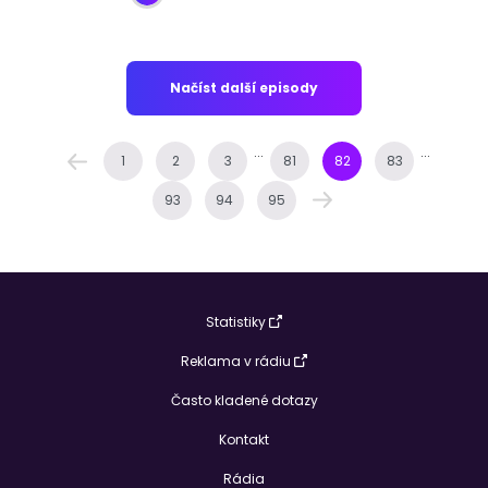
Načíst další episody
...
...
1
2
3
81
82
83
93
94
95
Statistiky
Reklama v rádiu
Často kladené dotazy
Kontakt
Rádia