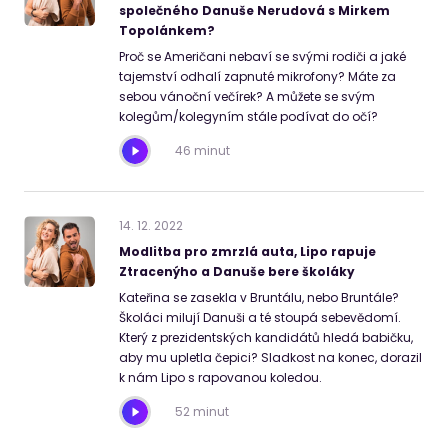
společného Danuše Nerudová s Mirkem
Topolánkem?
Proč se Američani nebaví se svými rodiči a jaké
tajemství odhalí zapnuté mikrofony? Máte za
sebou vánoční večírek? A můžete se svým
kolegům/kolegyním stále podívat do očí?
46 minut
14
.
12
.
2022
Modlitba pro zmrzlá auta, Lipo rapuje
Ztracenýho a Danuše bere školáky
Kateřina se zasekla v Bruntálu, nebo Bruntále?
Školáci milují Danuši a té stoupá sebevědomí.
Který z prezidentských kandidátů hledá babičku,
aby mu upletla čepici? Sladkost na konec, dorazil
k nám Lipo s rapovanou koledou.
52 minut