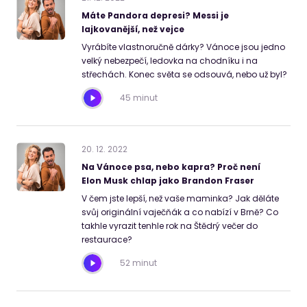
Máte Pandora depresi? Messi je
lajkovanější, než vejce
Vyrábíte vlastnoručně dárky? Vánoce jsou jedno
velký nebezpečí, ledovka na chodníku i na
střechách. Konec světa se odsouvá, nebo už byl?
45 minut
20
.
12
.
2022
Na Vánoce psa, nebo kapra? Proč není
Elon Musk chlap jako Brandon Fraser
V čem jste lepší, než vaše maminka? Jak děláte
svůj originální vaječňák a co nabízí v Brně? Co
takhle vyrazit tenhle rok na Štědrý večer do
restaurace?
52 minut