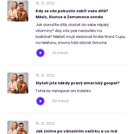
19
.
12
.
2022
Kdy se vás pokusilo zabít vaše dítě?
Měsíc, Slunce a Zemanova sonda
Jak donutíte dítě, dostat do sebe nějaký
vitamíny? Aby vás pak nezavřelo na
balkóně? Někteří muži sledovali finále Word Cupu
na telefonu, zrovna totiž dávali Grinche.
41 minut
16
.
12
.
2022
Slyšeli jste někdy pravý americký gospel?
Tohle by nenapsal ani Kolečko
53 minut
15
.
12
.
2022
Jak zníme po vánočním večírku a co má