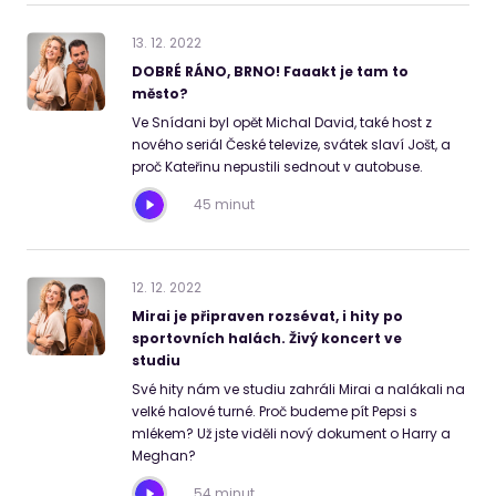
13
.
12
.
2022
DOBRÉ RÁNO, BRNO! Faaakt je tam to
město?
Ve Snídani byl opět Michal David, také host z
nového seriál České televize, svátek slaví Jošt, a
proč Kateřinu nepustili sednout v autobuse.
45 minut
12
.
12
.
2022
Mirai je připraven rozsévat, i hity po
sportovních halách. Živý koncert ve
studiu
Své hity nám ve studiu zahráli Mirai a nalákali na
velké halové turné. Proč budeme pít Pepsi s
mlékem? Už jste viděli nový dokument o Harry a
Meghan?
54 minut