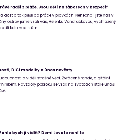
rávě radši z pláže. Jsou děti na táborech v bezpečí?
a dost a tak přišli do práce v plavkách. Nenechali jste nás v
čný ostrov jsme vzali vás, Helenku Vondráčkovou, vychlazený
kradli kolo nudistům.
sti, DIGI modelky a únos nevěsty.
doucnosti a viděli strašné věci. Zvrácené rande, digitální
ominikem. Navzdory pokroku se však na svatbách stále unáší
ček.
ohla bych ji vidět? Demi Lovato není to