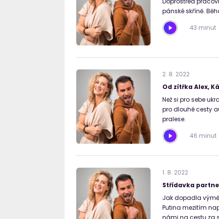
Doprostřed pracov
pánské skříně. Běh
43 minut
2
.
8
.
2022
Od zítřka Alex, K
Než si pro sebe ukr
pro dlouhé cesty a
pralese.
46 minut
1
.
8
.
2022
Střídavka partne
Jak dopadla výměna
Putina mezitím nap
námi na cestu za 