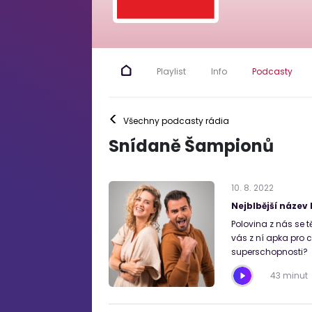
Playlist
Info
Podcasty
<
Všechny podcasty rádia
Snídaně Šampionů
10
.
8
.
2022
Nejblbější název
Polovina z nás se t
vás z ní apka pro 
superschopnosti?
43 minut