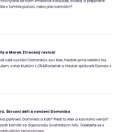
ního týdne se nám vměstnal Kalousek, svatby a přeplněné
áte v tomhle počasí, nebo jste normální?
áťa a Marek Ztracený revival
adl celé vysílání Dominikův syn Alex, hledali jsme ideální hry
utem, volali klukům z O5&Radeček a hledali zprávaře Davida v
rů. Škrcení dětí a venčení Dominika
 partnerů Dominika a Káti? Přežil to Alex a kdo koho venčil?
adli komáři za doprovodu Svahilských hitů. Odeberte se s
spirituálním feminismem.