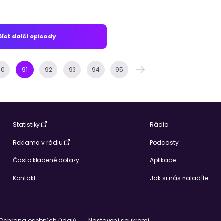
íst další episody
90
91
92
93
94
95
Statistiky
Rádia
Reklama v rádiu
Podcasty
Často kladené dotazy
Aplikace
Kontakt
Jak si nás naladíte
Ochrana osobních údajů
Nastavení soukromí