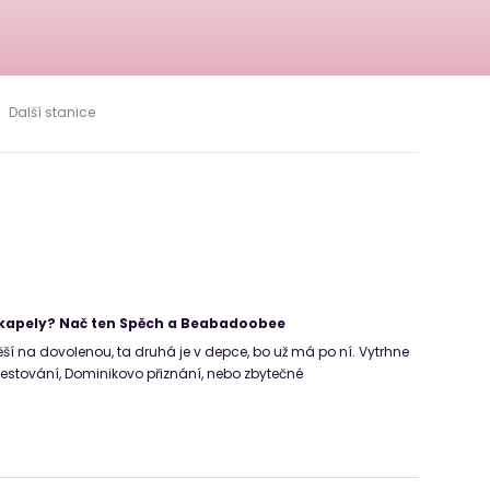
Další stanice
 kapely? Nač ten Spěch a Beabadoobee
ěší na dovolenou, ta druhá je v depce, bo už má po ní. Vytrhne
cestování, Dominikovo přiznání, nebo zbytečné