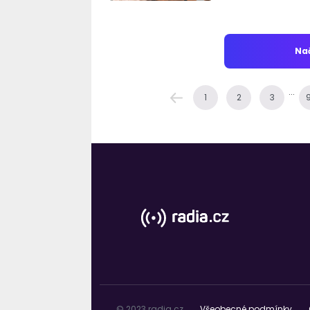
Nač
...
1
2
3
© 2023 radia.cz
Všeobecné podmínky