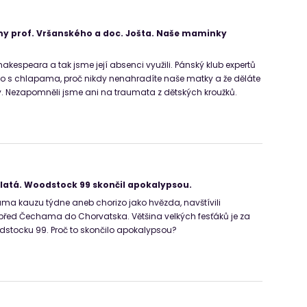
y prof. Vršanského a doc. Jošta. Naše maminky
akespeara a tak jsme její absenci využili. Pánský klub expertů
e to s chlapama, proč nikdy nenahradíte naše matky a že děláte
my. Nezapomněli jsme ani na traumata z dětských kroužků.
latá. Woodstock 99 skončil apokalypsou.
áma kauzu týdne aneb chorizo jako hvězda, navštívili
 před Čechama do Chorvatska. Většina velkých fesťáků je za
stocku 99. Proč to skončilo apokalypsou?