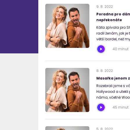
9
.
8
.
2022
Poradna pro dám
nepřekonáte
Káťa zpívala pro Sh
radil ženám, jak j
větší bordel, než 
40 minut
8
.
8
.
2022
Masařka jenom z
Rozebrali jsme s v
Hollywood a utekli
náma, včetně Wood
45 minut
5
.
8
.
2022