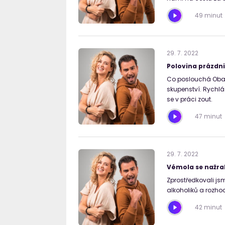
49 minut
29
.
7
.
2022
Polovina prázdni
Co poslouchá Obam
skupenství. Rychlá 
se v práci zout.
47 minut
29
.
7
.
2022
Vémola se nažral
Zprostředkovali jsm
alkoholiků a rozhod
42 minut