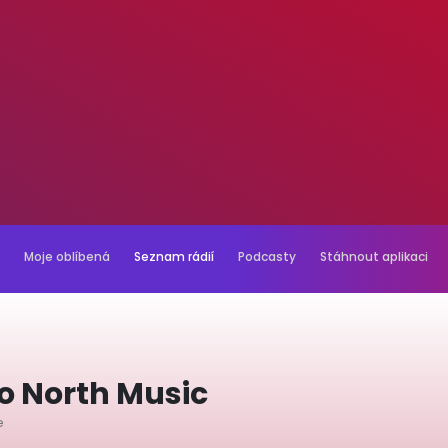
Moje oblíbená
Seznam rádií
Podcasty
Stáhnout aplikaci
io North Music
e