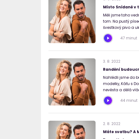
Místo Snídaně v t
Měli jsme toho vedr
tom. Na pustý píse
švestkový pivo a u
47 minut
3
.
8
.
2022
Randění budoucno
Nahlédli jsme do bu
modelky, Káťu s D
nevěsta a dělá vlá
44 minut
2
.
8
.
2022
Máte svatbu? A M