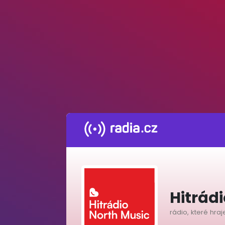
Hitrád
rádio, které hraj