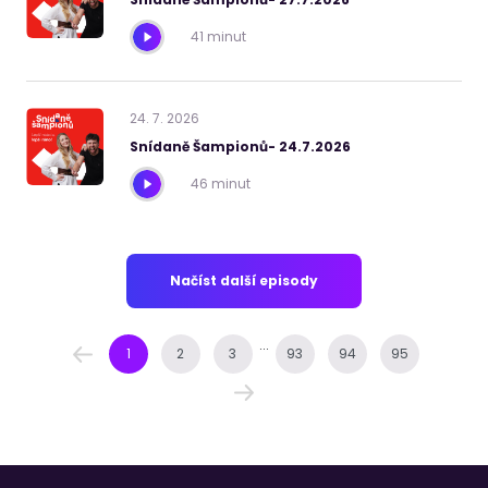
41 minut
24
.
7
.
2026
Snídaně Šampionů- 24.7.2026
46 minut
Načíst další episody
...
1
2
3
93
94
95