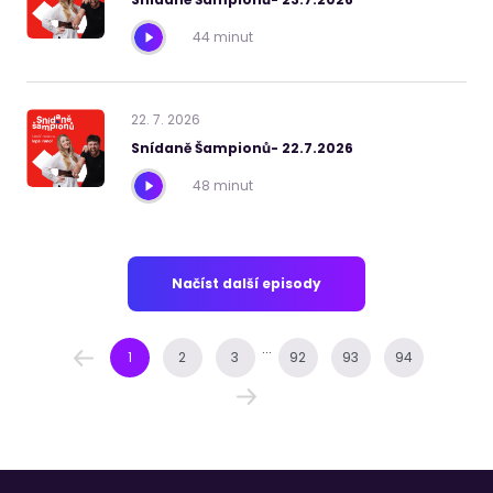
44 minut
22
.
7
.
2026
Snídaně Šampionů- 22.7.2026
48 minut
Načíst další episody
...
1
2
3
92
93
94