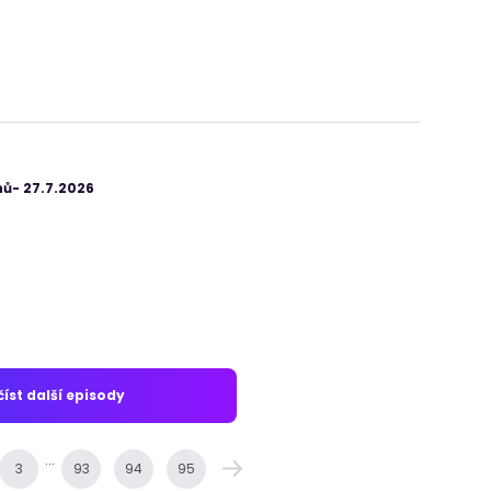
ů- 27.7.2026
íst další episody
...
3
93
94
95