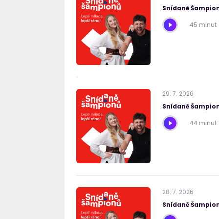
Snídaně Šampion
45 minut
29
.
7
.
2026
Snídaně Šampion
44 minut
28
.
7
.
2026
Snídaně Šampion