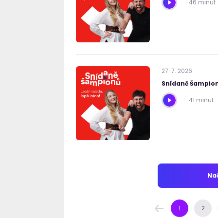
46 minut
27
.
7
.
2026
Snídaně Šampion
41 minut
Nač
1
2