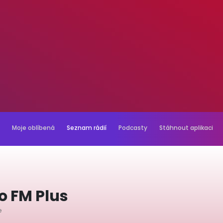
Moje oblíbená
Seznam rádií
Podcasty
Stáhnout aplikaci
o FM Plus
e