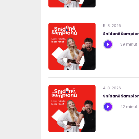
5
.
8
.
2026
Snídaně Šampion
39 minut
4
.
8
.
2026
Snídaně Šampion
42 minut