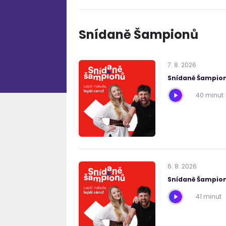
Snídaně Šampionů
7
.
8
.
2026
Snídaně Šampion
40 minut
6
.
8
.
2026
Snídaně Šampion
41 minut