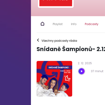
Playlist
Info
Podcasty
<
Všechny podcasty rádia
Snídaně Šampionů- 2.1
2
.
12
.
2025
37 minut