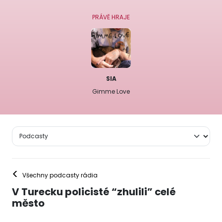
PRÁVĚ HRAJE
SIA
Gimme Love
<
Všechny podcasty rádia
V Turecku policisté “zhulili” celé
město