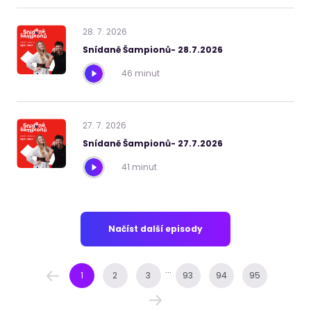
28
.
7
.
2026
Snídaně Šampionů- 28.7.2026
46 minut
27
.
7
.
2026
Snídaně Šampionů- 27.7.2026
41 minut
Načíst další episody
...
1
2
3
93
94
95