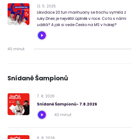
12
.
5
.
2025
Likvidace 20 tun marihuany se trochu vymkla z
ruky.Dnes je největší úplněk v roce. Co to s námi
udělá? A jak si vede Česko na MS v hokeji?
40 minut
Snídaně Šampionů
7
.
8
.
2026
Snídaně Šampionů- 7.8.2026
40 minut
6
.
8
.
2026